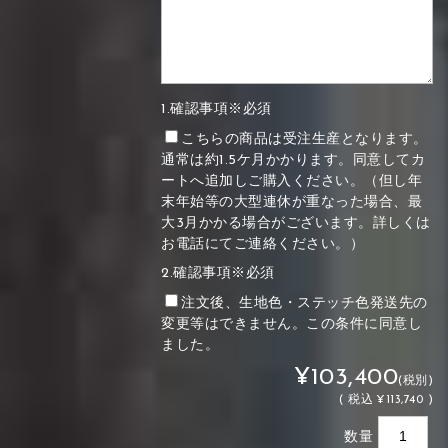
1.確認事項※必須
こちらの商品は受注生産となります。
通常は約1.5ケ月かかります。同意してカ
ートへ追加しご購入ください。（但し年
末年始等の大型連休が重なった場合、最
大3月かかる場合がございます。詳しくは
お電話にてご連絡ください。）
2.確認事項※必須
注文後、生地色・ステッチ色発送先の
変更等はできません。この条件に同意し
ました。
¥103,400
(税別)
(
税込
¥113,740 )
数量