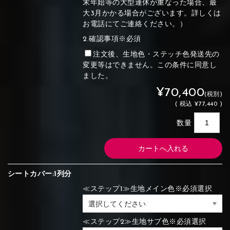
末年始等の大型連休が重なった場合、最
大3月かかる場合がございます。詳しくは
お電話にてご連絡ください。）
2.確認事項※必須
注文後、生地色・ステッチ色発送先の
変更等はできません。この条件に同意し
ました。
¥70,400
(税別)
(
税込
¥77,440 )
数量
シートカバー:1列分
≪ステップ1≫生地メイン色※必須選択
≪ステップ2≫生地サブ色※必須選択