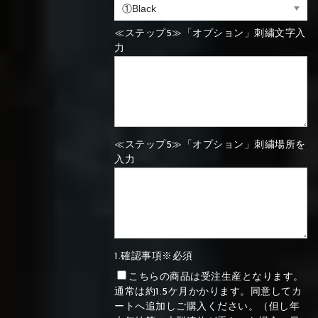
⑬Sky blue
⑭Pink
⑮Rose pink
⑯Carbon
≪ステップ5≫「オプション」刺繍文字入
力
⑯White
⑰Silver
⑱Green
⑯Carbon
⑯White
⑰Silver
⑱Green
≪ステップ5≫「オプション」刺繍場所を
⑲Yellow-
⑳Purple
㉑Violet
入力
green
⑲Yellow-
⑳Purple
㉑Violet
green
1.確認事項※必須
こちらの商品は受注生産となります。
通常は約1.5ケ月かかります。同意してカ
ートへ追加しご購入ください。（但し年