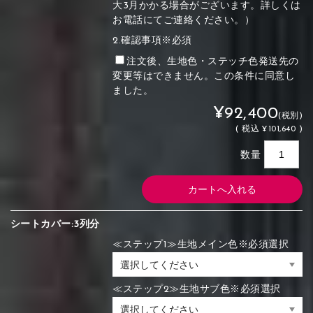
大3月かかる場合がございます。詳しくは
お電話にてご連絡ください。）
2.確認事項※必須
注文後、生地色・ステッチ色発送先の
変更等はできません。この条件に同意し
ました。
¥92,400
(税別)
(
税込
¥101,640 )
数量
シートカバー:3列分
≪ステップ1≫生地メイン色※必須選択
≪ステップ2≫生地サブ色※必須選択