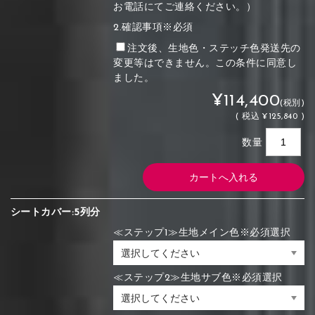
お電話にてご連絡ください。）
2.確認事項※必須
注文後、生地色・ステッチ色発送先の
変更等はできません。この条件に同意し
ました。
¥114,400
(税別)
(
税込
¥125,840 )
数量
シートカバー:5列分
≪ステップ1≫生地メイン色※必須選択
≪ステップ2≫生地サブ色※必須選択