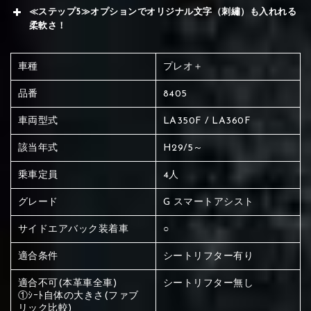
≪ステップ5≫オプションでオリジナル文字（刺繡）も入れれる
柔軟さ！
車種
プレオ＋
品番
8405
車両型式
LA350F / LA360F
該当年式
H29/5～
乗車定員
4人
グレード
G スマートアシスト
サイドエアバック装着車
○
①Black
②Gray
③Light gray
適合条件
シートリフター有り
適合不可(本革車全車)
シートリフター無し
赤く塗られている場所を選択
①ｼｰﾄ自体の大きさ(ファブ
リック比較)