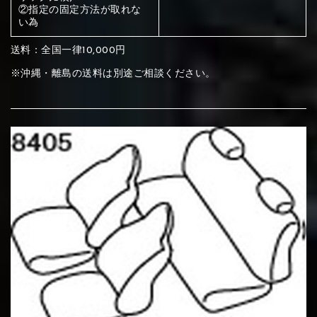
ください
②指定の固定方法が取れな
赤く塗られている部分にカラ
い為
④Beige
⑤Ivory
⑥Red
ー選択ください
メイン生地は下記16種類からご選択ください。
送料：全国一律10,000円
赤く塗られている場所を選択
※沖縄・離島の送料は別途ご相談ください。
ください
サブ生地は下記16種類からご選択ください。
赤く塗られている場所を選択
⑦Wine-red
⑧Yellow
⑨Orange
ください
刺繍は下記21種類からご選択ください。
①Beige
②Gray
③Red
刺繍は下記21種類からご選択ください。
①Beige
②Gray
③Red
⑩Brown
⑪Blue
⑫Aqua blue
①Black
②Gray
③Light gray
④Brown
⑤Dark Brown
⑥Yellow
①Black
②Gray
③Light gray
④Brown
⑤Dark Brown
⑥Yellow
⑬Sky blue
⑭Pink
⑮Rose pink
④Beige
⑤Ivory
⑥Red