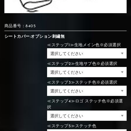
⑦Blue
⑧Orange
⑨Pink
④Beige
⑤Ivory
⑥Red
商品番号：8405
⑦Blue
⑧Orange
⑨Pink
シートカバー:オプション刺繡無
⑯White
⑰Silver
⑱Green
⑦Wine-red
⑧Yellow
⑨Orange
≪ステップ1≫生地メイン色※必須選択
⑦Wine-red
⑧Yellow
⑨Orange
⑩White
⑪Black
⑫Ivory
≪ステップ2≫生地サブ色※必須選択
⑩White
⑪Black
⑫Ivory
⑲Yellow-
⑳Purple
㉑Violet
⑩Brown
⑪Blue
⑫Aqua blue
green
≪ステップ3≫ステッチ色※必須選択
⑩Brown
⑪Blue
⑫Aqua blue
⑬Light gray
⑭Caramel
⑮Wine red
≪ステップ4≫ロゴ ステッチ色※必須選
択
⑬Light gray
⑭Caramel
⑮Wine red
⑬Sky blue
⑭Pink
⑮Rose pink
≪ステップ5≫ステッチ色