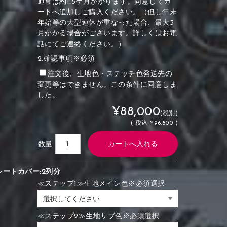
通常は約1.5ケ月かかります。同意してカ
ートへ追加しご購入ください。（但し年末
年始等の大型連休が重なった場合、最大3
月かかる場合がございます。詳しくはお電
話にてご連絡ください。）
2.確認事項※必須
注文後、生地色・ステッチ色発送先の
変更等はできません。この条件に同意しま
した。
¥88,000
(税別)
(
税込
¥96,800 )
数量
シートカバー:2列分
≪ステップ1≫生地メイン色※必須選択
≪ステップ2≫生地サブ色※必須選択