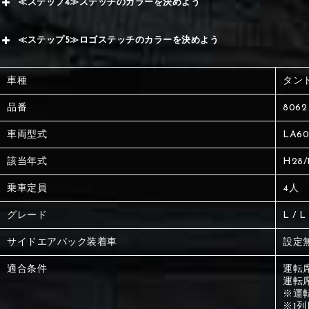
≪ステップ4≫ステッチのカラーを決めよう
赤
サブ
≪ステップ5≫ロゴステッチのカラーを決めよう
く
赤
赤
車種
タン
く
刺繍
く
品番
8062
車両型式
LA60
刺繍
刺繍
該当年式
H28/
乗車定員
4人
グレード
L / 
サイドエアバック装着車
設定
適合条件
運転
運転
※運
※1