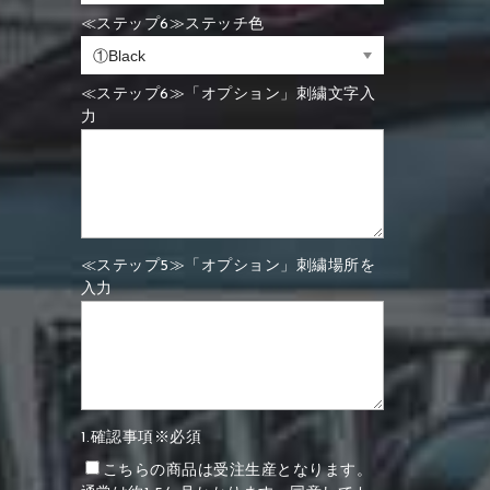
≪ステップ6≫ステッチ色
≪ステップ6≫「オプション」刺繍文字入
力
≪ステップ5≫「オプション」刺繍場所を
入力
1.確認事項※必須
こちらの商品は受注生産となります。