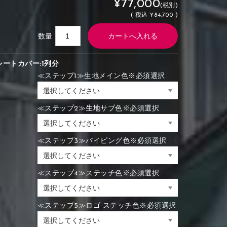
¥77,000
(税別)
(
税込
¥84,700 )
数量
シートカバー:1列分
≪ステップ1≫生地メイン色※必須選択
≪ステップ2≫生地サブ色※必須選択
≪ステップ3≫パイピング色※必須選択
≪ステップ4≫ステッチ色※必須選択
≪ステップ5≫ロゴ ステッチ色※必須選択