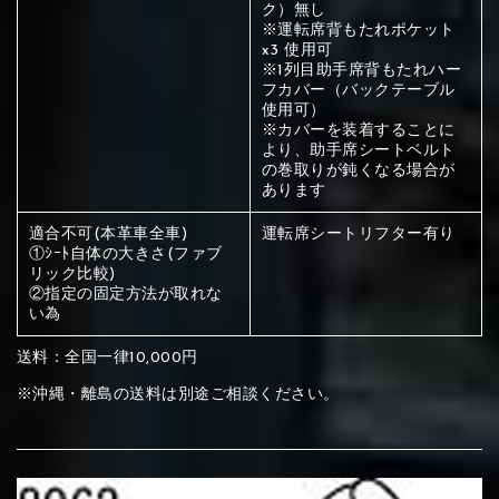
ください
ク）無し
※運転席背もたれポケット
赤く塗られている部分にカラ
x3 使用可
※1列目助手席背もたれハー
メイン生地は下記16種類からご選択ください。
ー選択ください
フカバー（バックテーブル
使用可）
※カバーを装着することに
より、助手席シートベルト
赤く塗られている場所を選択
サブ生地は下記16種類からご選択ください。
の巻取りが鈍くなる場合が
あります
ください
赤く塗られている場所を選択
赤く塗られている場所を選択
①Beige
②Gray
③Red
適合不可(本革車全車)
運転席シートリフター有り
①ｼｰﾄ自体の大きさ(ファブ
ください
刺繍は下記21種類からご選択ください。
ください
リック比較)
②指定の固定方法が取れな
①Beige
②Gray
③Red
い為
刺繍は下記21種類からご選択ください。
刺繍は下記21種類からご選択ください。
送料：全国一律10,000円
④Brown
⑤Dark Brown
⑥Yellow
※沖縄・離島の送料は別途ご相談ください。
①Beige
②Gray
③Red
④Brown
⑤Dark Brown
⑥Yellow
①Black
②Gray
③Light gray
①Black
②Gray
③Light gray