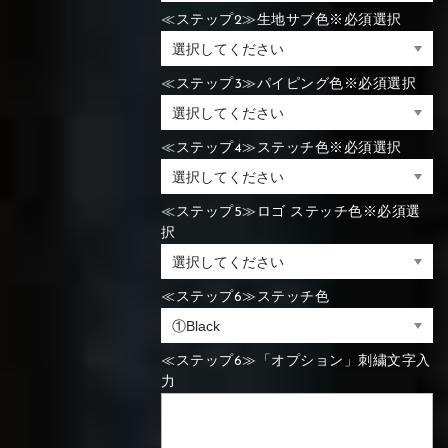
≪ステップ2≫生地サブ色※必須選択
⑯Carbon
⑬Light gray
⑭Caramel
⑮Wine red
⑬Sky blue
⑭Pink
⑮Rose pink
⑬Sky blue
⑭Pink
⑮Rose pink
≪ステップ3≫パイピング色※必須選択
⑯Carbon
≪ステップ4≫ステッチ色※必須選択
⑯White
⑰Silver
⑱Green
⑯Carbon
⑯White
⑰Silver
⑱Green
≪ステップ5≫ロゴ ステッチ色※必須選
択
≪ステップ6≫ステッチ色
⑲Yellow-
⑳Purple
㉑Violet
⑲Yellow-
⑳Purple
㉑Violet
green
≪ステップ6≫「オプション」刺繍文字入
green
力