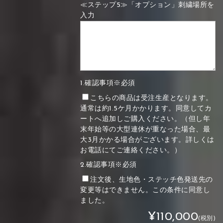
≪ステップ5≫「オプション」刺繍場所を
入力
1.確認事項※必須
こちらの商品は受注生産となります。
通常は約1.5ケ月かかります。同意してカ
ートへ追加しご購入ください。（但し年
末年始等の大型連休が重なった場合、最
大3月かかる場合がございます。詳しくは
お電話にてご連絡ください。）
2.確認事項※必須
注文後、生地色・ステッチ色発送先の
変更等はできません。この条件に同意し
ました。
¥110,000
(税別)