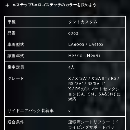
≪ステップ5≫ロゴステッチのカラーを決めよう
車種
タントカスタム
品番
8062
車両型式
LA600S / LA610S
該当年式
H25/10～H28/11
乗車定員
4人
グレード
X / X “SA” / X”SAⅡ” / RS /
RS “SA” / RS”SAⅡ”
X / RSの”スマートセレクシ
ョン(SA、SN、SA&SN)”に
対応
サイドエアバック装着車
○
赤く塗られている場所を選択
適合条件
運転席シートリフター（ド
ライビングサポートパッ