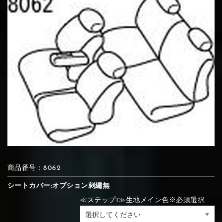
⑦Blue
⑧Orange
⑨Pink
④Brown
⑤Dark Brown
⑥Yellow
④Beige
⑤Ivory
⑥Red
⑦Blue
⑧Orange
⑨Pink
④Beige
⑤Ivory
⑥Red
⑩White
⑪Black
⑫Ivory
⑦Blue
⑧Orange
⑨Pink
⑦Wine-red
⑧Yellow
⑨Orange
⑦Wine-red
⑧Yellow
⑨Orange
⑩White
⑪Black
⑫Ivory
⑬Light gray
⑭Caramel
⑮Wine red
商品番号：8062
⑩White
⑪Black
⑫Ivory
シートカバー:オプション刺繡無
⑩Brown
⑪Blue
⑫Aqua blue
⑩Brown
⑪Blue
⑫Aqua blue
≪ステップ1≫生地メイン色※必須選択
⑬Light gray
⑭Caramel
⑮Wine red