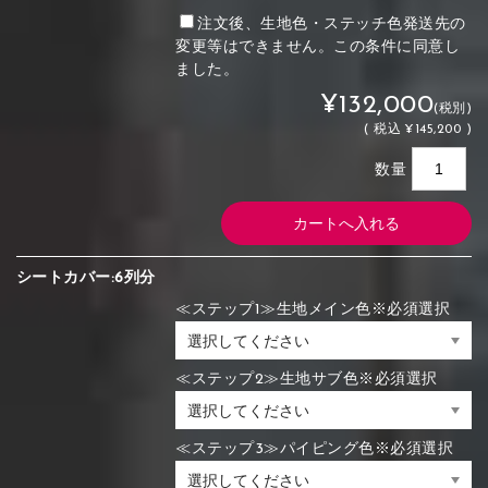
注文後、生地色・ステッチ色発送先の
変更等はできません。この条件に同意し
ました。
¥132,000
(税別)
(
税込
¥145,200 )
数量
シートカバー:6列分
≪ステップ1≫生地メイン色※必須選択
≪ステップ2≫生地サブ色※必須選択
≪ステップ3≫パイピング色※必須選択