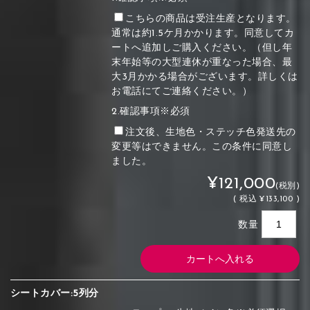
こちらの商品は受注生産となります。
通常は約1.5ケ月かかります。同意してカ
ートへ追加しご購入ください。（但し年
末年始等の大型連休が重なった場合、最
大3月かかる場合がございます。詳しくは
お電話にてご連絡ください。）
2.確認事項※必須
注文後、生地色・ステッチ色発送先の
変更等はできません。この条件に同意し
ました。
¥121,000
(税別)
(
税込
¥133,100 )
数量
シートカバー:5列分