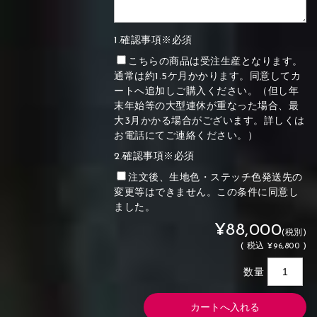
1.確認事項※必須
こちらの商品は受注生産となります。
通常は約1.5ケ月かかります。同意してカ
ートへ追加しご購入ください。（但し年
末年始等の大型連休が重なった場合、最
大3月かかる場合がございます。詳しくは
お電話にてご連絡ください。）
2.確認事項※必須
注文後、生地色・ステッチ色発送先の
変更等はできません。この条件に同意し
ました。
¥88,000
(税別)
(
税込
¥96,800 )
数量