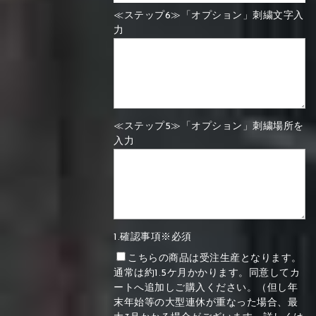
≪ステップ6≫「オプション」刺繍文字入
力
≪ステップ5≫「オプション」刺繍場所を
入力
1.確認事項※必須
こちらの商品は受注生産となります。
通常は約1.5ケ月かかります。同意してカ
ートへ追加しご購入ください。（但し年
末年始等の大型連休が重なった場合、最