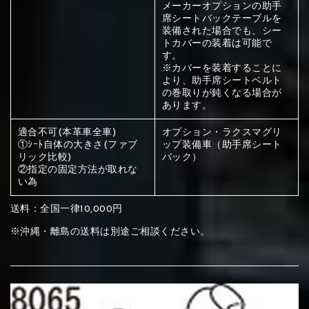
ください
メーカーオプションの助手
席シートバックテーブルを
赤く塗られている部分にカラ
装備された場合でも、シー
トカバーの装着は可能で
メイン生地は下記16種類からご選択ください。
ー選択ください
す。
※カバーを装着することに
より、助手席シートベルト
の巻取りが鈍くなる場合が
赤く塗られている場所を選択
サブ生地は下記16種類からご選択ください。
あります。
ください
赤く塗られている場所を選択
適合不可(本革車全車)
オプション・ラクスマグリ
赤く塗られている場所を選択
①Beige
②Gray
③Red
①ｼｰﾄ自体の大きさ(ファブ
ップ装備車（助手席シート
リック比較)
バック）
ください
刺繍は下記21種類からご選択ください。
ください
②指定の固定方法が取れな
い為
①Beige
②Gray
③Red
刺繍は下記21種類からご選択ください。
送料：全国一律10,000円
刺繍は下記21種類からご選択ください。
※沖縄・離島の送料は別途ご相談ください。
④Brown
⑤Dark Brown
⑥Yellow
①Beige
②Gray
③Red
④Brown
⑤Dark Brown
⑥Yellow
①Black
②Gray
③Light gray
①Black
②Gray
③Light gray