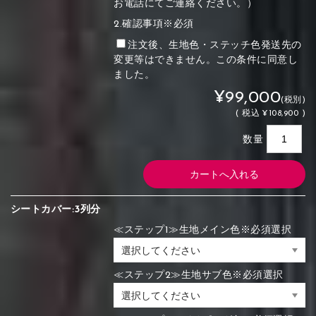
お電話にてご連絡ください。）
2.確認事項※必須
注文後、生地色・ステッチ色発送先の
変更等はできません。この条件に同意し
ました。
¥99,000
(税別)
(
税込
¥108,900 )
数量
シートカバー:3列分
≪ステップ1≫生地メイン色※必須選択
≪ステップ2≫生地サブ色※必須選択