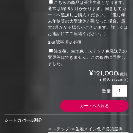
こちらの商品は受注生産となります。
通常は約1.5ケ月かかります。同意してカ
ートへ追加しご購入ください。（但し年
末年始等の大型連休が重なった場合、最
大3月かかる場合がございます。詳しくは
お電話にてご連絡ください。）
2.確認事項※必須
注文後、生地色・ステッチ色発送先の
変更等はできません。この条件に同意し
ました。
¥121,000
(税別)
(
税込
¥133,100 )
数量
シートカバー:5列分
≪ステップ1≫生地メイン色※必須選択