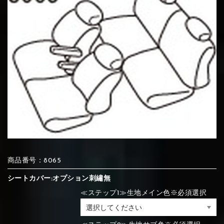
⑦Blue
⑧Orange
⑨Pink
④Brown
⑤Dark Brown
⑥Yellow
④Beige
⑤Ivory
⑥Red
⑦Blue
⑧Orange
⑨Pink
④Beige
⑤Ivory
⑥Red
⑩White
⑪Black
⑫Ivory
⑦Blue
⑧Orange
⑨Pink
⑦Wine-red
⑧Yellow
⑨Orange
⑦Wine-red
⑧Yellow
⑨Orange
⑩White
⑪Black
⑫Ivory
商品番号：8065
⑬Light gray
⑭Caramel
⑮Wine red
シートカバー:オプション刺繡無
⑩White
⑪Black
⑫Ivory
⑩Brown
⑪Blue
⑫Aqua blue
≪ステップ1≫生地メイン色※必須選択
⑩Brown
⑪Blue
⑫Aqua blue
⑬Light gray
⑭Caramel
⑮Wine red