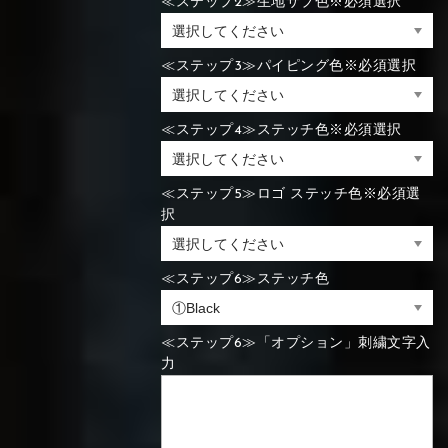
≪ステップ2≫生地サブ色※必須選択
⑯Carbon
⑬Light gray
⑭Caramel
⑮Wine red
⑬Sky blue
⑭Pink
⑮Rose pink
≪ステップ3≫パイピング色※必須選択
⑬Sky blue
⑭Pink
⑮Rose pink
⑯Carbon
≪ステップ4≫ステッチ色※必須選択
≪ステップ5≫ロゴ ステッチ色※必須選
⑯White
⑰Silver
⑱Green
⑯Carbon
⑯White
⑰Silver
⑱Green
択
≪ステップ6≫ステッチ色
⑲Yellow-
⑳Purple
㉑Violet
⑲Yellow-
⑳Purple
㉑Violet
≪ステップ6≫「オプション」刺繍文字入
green
green
力