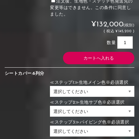
注文後、生地色・ステッチ色発送先の
変更等はできません。この条件に同意し
ました。
¥132,000
(税別)
(
税込
¥145,200 )
数量
シートカバー:6列分
≪ステップ1≫生地メイン色※必須選択
≪ステップ2≫生地サブ色※必須選択
≪ステップ3≫パイピング色※必須選択