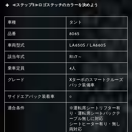
≪ステップ5≫ロゴステッチのカラーを決めよう
車種
タント
品番
8065
車両型式
LA650S / LA660S
該当年式
R1/7～
乗車定員
4人
グレード
Xターボのスマートクルーズ
パック装備車
サイドエアバック装着車
○
適合条件
※運転席シートリフター有
り・運転席シートバックテ
ーブル無しに対応
赤く塗られている場所を選択
シートヒーター有り・無し
両対応