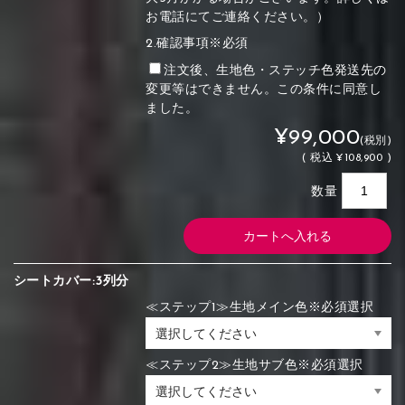
お電話にてご連絡ください。）
2.確認事項※必須
注文後、生地色・ステッチ色発送先の
変更等はできません。この条件に同意し
ました。
¥99,000
(税別)
(
税込
¥108,900 )
数量
シートカバー:3列分
≪ステップ1≫生地メイン色※必須選択
≪ステップ2≫生地サブ色※必須選択