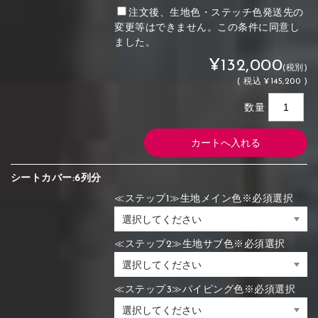
注文後、生地色・ステッチ色発送先の
変更等はできません。この条件に同意し
ました。
¥132,000
(税別)
(
税込
¥145,200 )
数量
シートカバー:6列分
≪ステップ1≫生地メイン色※必須選択
≪ステップ2≫生地サブ色※必須選択
≪ステップ3≫パイピング色※必須選択