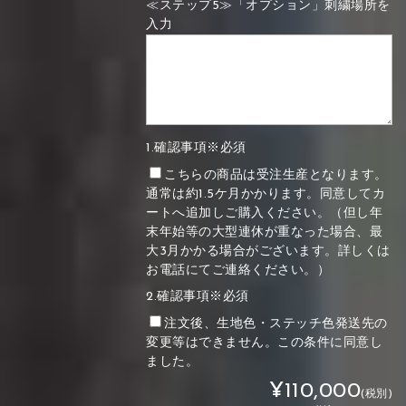
≪ステップ5≫「オプション」刺繍場所を
入力
1.確認事項※必須
こちらの商品は受注生産となります。
通常は約1.5ケ月かかります。同意してカ
ートへ追加しご購入ください。（但し年
末年始等の大型連休が重なった場合、最
大3月かかる場合がございます。詳しくは
お電話にてご連絡ください。）
2.確認事項※必須
注文後、生地色・ステッチ色発送先の
変更等はできません。この条件に同意し
ました。
¥110,000
(税別)