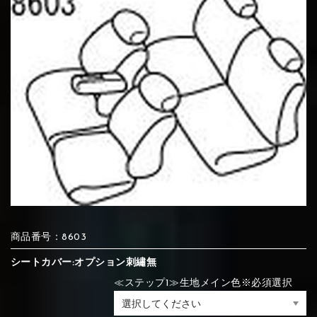
⑦Blue
⑧Orange
⑨Pink
④Brown
⑤Dark Brown
⑥Yellow
④Beige
⑤Ivory
⑥Red
⑦Blue
⑧Orange
⑨Pink
④Beige
⑤Ivory
⑥Red
⑩White
⑪Black
⑫Ivory
⑦Blue
⑧Orange
⑨Pink
⑦Wine-red
⑧Yellow
⑨Orange
⑦Wine-red
⑧Yellow
⑨Orange
⑩White
⑪Black
⑫Ivory
商品番号：8603
⑬Light gray
⑭Caramel
⑮Wine red
⑩White
⑪Black
⑫Ivory
シートカバー:オプション刺繡無
⑩Brown
⑪Blue
⑫Aqua blue
⑩Brown
⑪Blue
⑫Aqua blue
≪ステップ1≫生地メイン色※必須選択
⑬Light gray
⑭Caramel
⑮Wine red