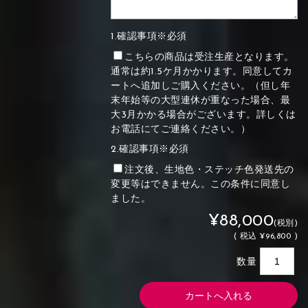
1.確認事項※必須
こちらの商品は受注生産となります。
通常は約1.5ケ月かかります。同意してカ
ートへ追加しご購入ください。（但し年
末年始等の大型連休が重なった場合、最
大3月かかる場合がございます。詳しくは
お電話にてご連絡ください。）
2.確認事項※必須
注文後、生地色・ステッチ色発送先の
変更等はできません。この条件に同意し
ました。
¥88,000
(税別)
(
税込
¥96,800 )
数量