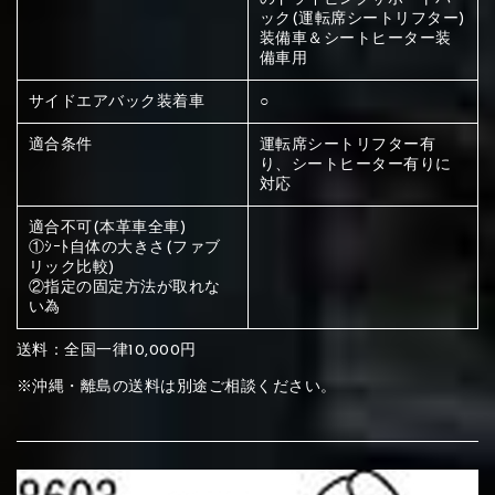
ください
ック(運転席シートリフター)
赤く塗られている部分にカラ
装備車＆シートヒーター装
備車用
メイン生地は下記16種類からご選択ください。
ー選択ください
サイドエアバック装着車
○
適合条件
運転席シートリフター有
赤く塗られている場所を選択
サブ生地は下記16種類からご選択ください。
り、シートヒーター有りに
対応
ください
赤く塗られている場所を選択
赤く塗られている場所を選択
適合不可(本革車全車)
①Beige
②Gray
③Red
①ｼｰﾄ自体の大きさ(ファブ
ください
刺繍は下記21種類からご選択ください。
ください
リック比較)
②指定の固定方法が取れな
①Beige
②Gray
③Red
い為
刺繍は下記21種類からご選択ください。
刺繍は下記21種類からご選択ください。
送料：全国一律10,000円
※沖縄・離島の送料は別途ご相談ください。
④Brown
⑤Dark Brown
⑥Yellow
①Beige
②Gray
③Red
④Brown
⑤Dark Brown
⑥Yellow
①Black
②Gray
③Light gray
①Black
②Gray
③Light gray