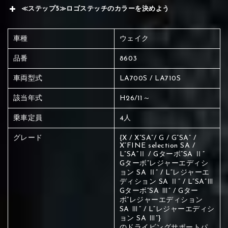
≪ステップ5≫ロゴステッチのカラーを決めよう
車種
ウェイク
品番
8603
車両型式
LA700S / LA710S
該当年式
H26/11～
乗車定員
4人
グレード
{X / X”SA”/ G / G”SA” /
X”FINE selection SA /
L”SA”Ⅱ / Gターボ“SA Ⅱ”
Gターボ“レジャーエディシ
ョン SA Ⅱ” / L“レジャーエ
ディション SA Ⅱ” / L”SA”Ⅲ
Gターボ“SA Ⅲ” / Gター
ボ“レジャーエディション
SA Ⅲ” / L“レジャーエディシ
赤く塗られている場所を選択
ョン SA Ⅲ”}
のドライビングサポートパ