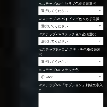
≪ステップ2≫生地サブ色※必須選択
⑯Carbon
⑬Light gray
⑭Caramel
⑮Wine red
⑬Sky blue
⑭Pink
⑮Rose pink
⑬Sky blue
⑭Pink
⑮Rose pink
≪ステップ3≫パイピング色※必須選択
⑯Carbon
≪ステップ4≫ステッチ色※必須選択
⑯White
⑰Silver
⑱Green
⑯Carbon
⑯White
⑰Silver
⑱Green
≪ステップ5≫ロゴ ステッチ色※必須選
択
≪ステップ6≫ステッチ色
⑲Yellow-
⑳Purple
㉑Violet
⑲Yellow-
⑳Purple
㉑Violet
green
≪ステップ6≫「オプション」刺繍文字入
green
力