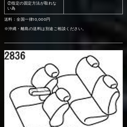
ください
②指定の固定方法が取れな
い為
赤く塗られている部分にカラ
メイン生地は下記16種類からご選択ください。
送料：全国一律10,000円
ー選択ください
※沖縄・離島の送料は別途ご相談ください。
赤く塗られている場所を選択
サブ生地は下記16種類からご選択ください。
ください
赤く塗られている場所を選択
赤く塗られている場所を選択
①Beige
②Gray
③Red
ください
刺繍は下記21種類からご選択ください。
ください
①Beige
②Gray
③Red
刺繍は下記21種類からご選択ください。
刺繍は下記21種類からご選択ください。
④Brown
⑤Dark Brown
⑥Yellow
①Beige
②Gray
③Red
④Brown
⑤Dark Brown
⑥Yellow
①Black
②Gray
③Light gray
①Black
②Gray
③Light gray