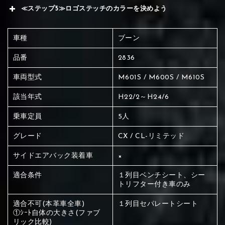
≪ステップ5≫ロゴステッチのカラーを決めよう
車種
ブーン
品番
2836
車両型式
M601S / M600S / M610S
該当年式
H22/2～H24/6
乗車定員
5人
グレード
CX / CL-リミテッド
サイドエアバック装着車
×
適合条件
１列目ベンチシート、シー
トリフター付き車のみ
適合不可(本革車全車)
１列目セパレートシート
赤く塗られている場所を選択
①ｼｰﾄ自体の大きさ(ファブ
リック比較)