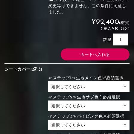
変更等はできません。この条件に同意し
ました。
¥92,400
(税別)
(
税込
¥101,640 )
数量
シートカバー:2列分
≪ステップ1≫生地メイン色※必須選択
≪ステップ2≫生地サブ色※必須選択
≪ステップ3≫パイピング色※必須選択