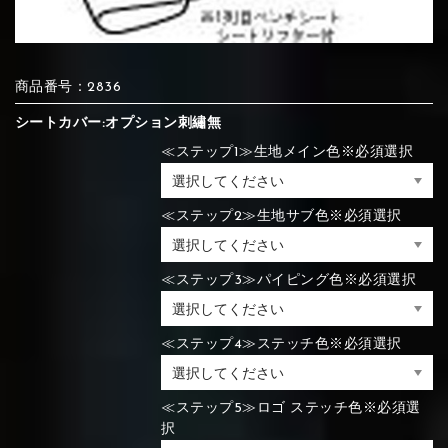
⑦Blue
⑧Orange
⑨Pink
④Brown
⑤Dark Brown
⑥Yellow
商品番号：2836
④Beige
⑤Ivory
⑥Red
⑦Blue
⑧Orange
⑨Pink
④Beige
⑤Ivory
⑥Red
シートカバー:オプション刺繡無
≪ステップ1≫生地メイン色※必須選択
⑩White
⑪Black
⑫Ivory
≪ステップ2≫生地サブ色※必須選択
⑦Blue
⑧Orange
⑨Pink
⑦Wine-red
⑧Yellow
⑨Orange
⑦Wine-red
⑧Yellow
⑨Orange
⑩White
⑪Black
⑫Ivory
≪ステップ3≫パイピング色※必須選択
⑬Light gray
⑭Caramel
⑮Wine red
≪ステップ4≫ステッチ色※必須選択
⑩White
⑪Black
⑫Ivory
⑩Brown
⑪Blue
⑫Aqua blue
⑩Brown
⑪Blue
⑫Aqua blue
⑬Light gray
⑭Caramel
⑮Wine red
≪ステップ5≫ロゴ ステッチ色※必須選
択