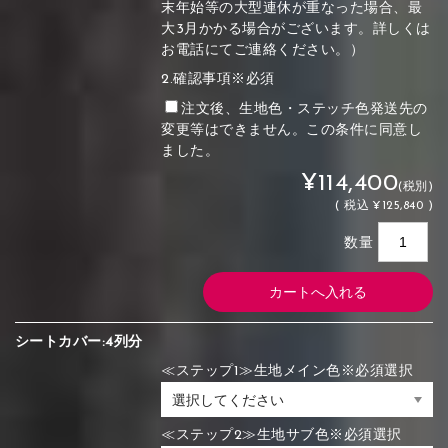
末年始等の大型連休が重なった場合、最
大3月かかる場合がございます。詳しくは
お電話にてご連絡ください。）
2.確認事項※必須
注文後、生地色・ステッチ色発送先の
変更等はできません。この条件に同意し
ました。
¥114,400
(税別)
(
税込
¥125,840 )
数量
シートカバー:4列分
≪ステップ1≫生地メイン色※必須選択
≪ステップ2≫生地サブ色※必須選択