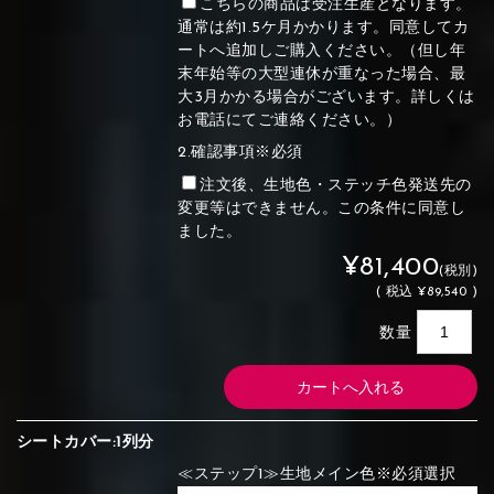
こちらの商品は受注生産となります。
通常は約1.5ケ月かかります。同意してカ
ートへ追加しご購入ください。（但し年
末年始等の大型連休が重なった場合、最
大3月かかる場合がございます。詳しくは
お電話にてご連絡ください。）
2.確認事項※必須
注文後、生地色・ステッチ色発送先の
変更等はできません。この条件に同意し
ました。
¥81,400
(税別)
(
税込
¥89,540 )
数量
シートカバー:1列分
≪ステップ1≫生地メイン色※必須選択