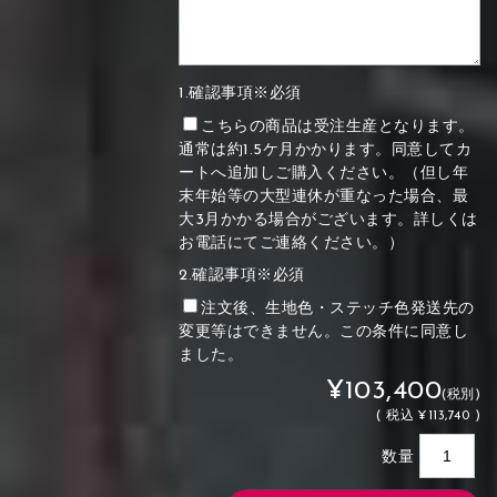
1.確認事項※必須
こちらの商品は受注生産となります。
通常は約1.5ケ月かかります。同意してカ
ートへ追加しご購入ください。（但し年
末年始等の大型連休が重なった場合、最
大3月かかる場合がございます。詳しくは
お電話にてご連絡ください。）
2.確認事項※必須
注文後、生地色・ステッチ色発送先の
変更等はできません。この条件に同意し
ました。
¥103,400
(税別)
(
税込
¥113,740 )
数量