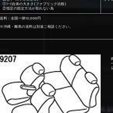
①ｼｰﾄ自体の大きさ(ファブリック比較)
②指定の固定方法が取れない為
①Beige
②Gray
送料：全国一律10,000円
※沖縄・離島の送料は別途ご相談ください。
①Beige
②Gray
⑤Dark Brown
⑥Yellow
①Beige
②Gray
①Black
②Gray
①Black
②Gray
⑤Dark Brown
⑥Yellow
⑤Ivory
⑥Red
⑤Ivory
⑥Red
⑨Pink
⑩White
⑤Dark Brown
⑥Yellow