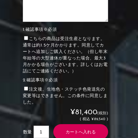
1.確認事項※必須
こちらの商品は受注生産となります。
通常は約1.5ケ月かかります。同意してカ
ートへ追加しご購入ください。（但し年末
年始等の大型連休が重なった場合、最大3
月かかる場合がございます。詳しくはお電
話にてご連絡ください。）
2.確認事項※必須
注文後、生地色・ステッチ色発送先の
変更等はできません。この条件に同意しま
した。
¥81,400
(税別)
(
税込
¥89,540 )
数量