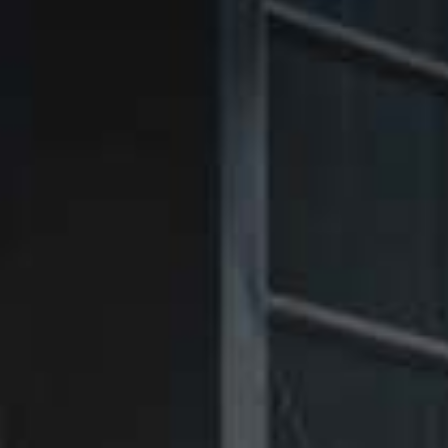
㉑Violet
㉑Violet