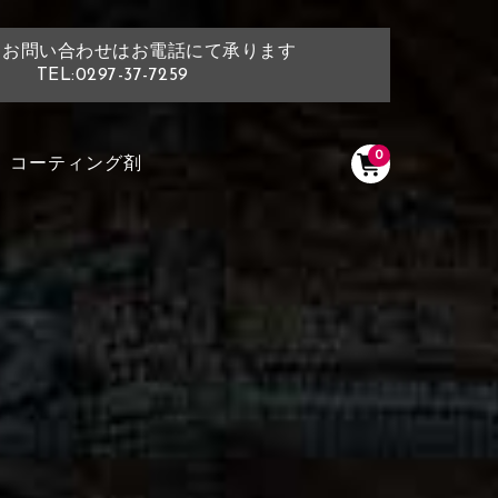
・お問い合わせはお電話にて承ります
TEL:0297-37-7259
0
コーティング剤
く塗られている場所を選択
ださい
く塗られている部分にカラ
ン生地は下記16種類からご選択ください。
選択ください