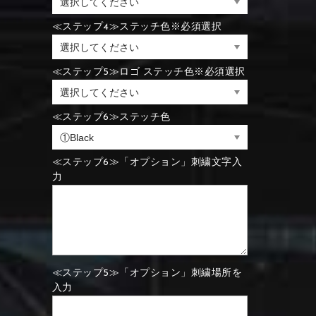
⑪Black
⑫Ivory
≪ステップ4≫ステッチ色※必須選択
⑪Blue
⑫Aqua blue
⑪Blue
⑫Aqua blue
≪ステップ5≫ロゴ ステッチ色※必須選択
⑮Wine red
⑯Carbon
⑪Black
⑫Ivory
≪ステップ6≫ステッチ色
⑮Rose pink
⑯White
⑮Wine red
⑯Carbon
⑮Rose pink
⑯White
≪ステップ6≫「オプション」刺繍文字入
力
⑮Wine red
⑯Carbon
⑲Yellow-green
⑳Purple
⑲Yellow-green
⑳Purple
≪ステップ5≫「オプション」刺繍場所を
入力