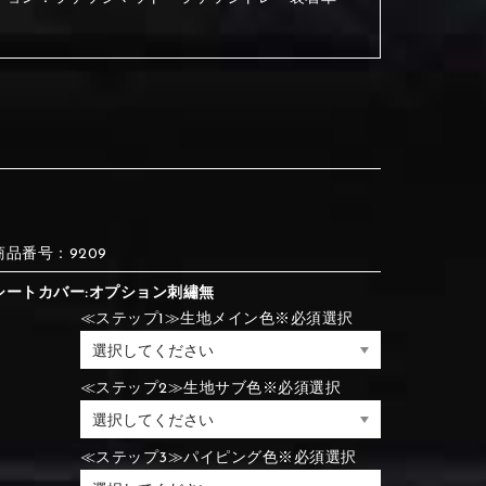
③Red
④Brown
③Red
④Brown
⑦Blue
⑧Orange
③Red
④Brown
③Light gray
④Beige
商品番号：9209
③Light gray
④Beige
シートカバー:オプション刺繡無
⑦Blue
⑧Orange
≪ステップ1≫生地メイン色※必須選択
≪ステップ2≫生地サブ色※必須選択
⑦Wine-red
⑧Yellow
⑦Wine-red
⑧Yellow
⑪Black
⑫Ivory
⑦Blue
⑧Orange
≪ステップ3≫パイピング色※必須選択