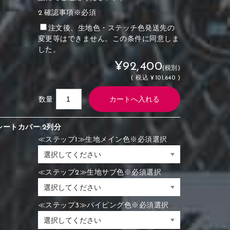
2.確認事項※必須
注文後、生地色・ステッチ色発送先の
変更等はできません。この条件に同意しま
した。
¥92,400
(税別)
(
税込
¥101,640 )
数量
シートカバー:2列分
≪ステップ1≫生地メイン色※必須選択
≪ステップ2≫生地サブ色※必須選択
≪ステップ3≫パイピング色※必須選択