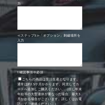
力
≪ステップ5≫「オプション」刺繍場所を
入力
1.確認事項※必須
こちらの商品は受注生産となります。
通常は約1.5ケ月かかります。同意してカ
ートへ追加しご購入ください。（但し年末
年始等の大型連休が重なった場合、最大3
月かかる場合がございます。詳しくはお電
話にてご連絡ください。）