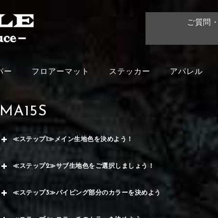
ご質問
パー
フロアーマット
ステッカー
アパレル
MA15S
≪ステップ1≫メイン生地色を決めよう！
赤
≪ステップ2≫サブ生地色をご選択しましょう！
く
赤
≪ステップ3≫パイピング部分のカラーを決めよう
メイ
ー