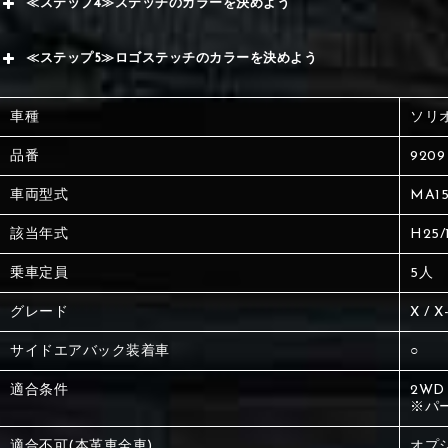
≪ステップ4≫ステッチのカラーを決めよう
赤
サブ
≪ステップ5≫ロゴステッチのカラーを決めよう
く
赤
赤
車種
ソリ
く
刺繍
く
品番
9209
車両型式
MA15
刺繍
刺繍
該当年式
H25/
乗車定員
5人
グレード
X / X
サイドエアバック装着車
○
適合条件
2WD
※パ
適合不可(本革車全車)
オプ