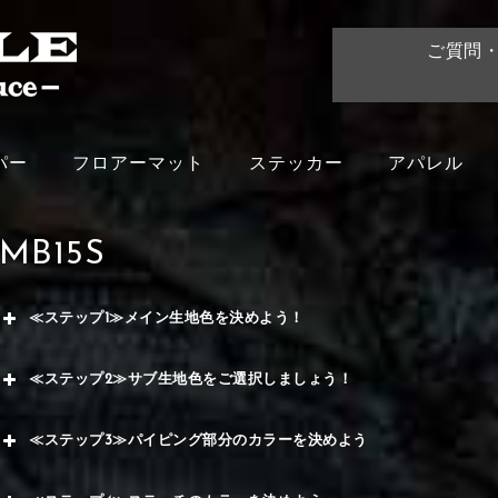
ご質問
パー
フロアーマット
ステッカー
アパレル
MB15S
≪ステップ1≫メイン生地色を決めよう！
赤
≪ステップ2≫サブ生地色をご選択しましょう！
く
赤
≪ステップ3≫パイピング部分のカラーを決めよう
メイ
ー