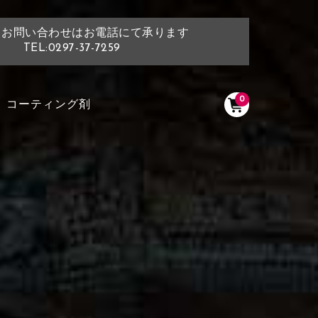
・お問い合わせはお電話にて承ります
TEL:0297-37-7259
0
コーティング剤
く塗られている場所を選択
ださい
く塗られている部分にカラ
ン生地は下記16種類からご選択ください。
選択ください