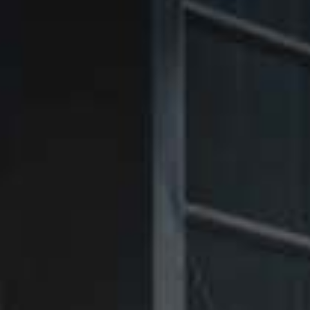
㉑Violet
㉑Violet