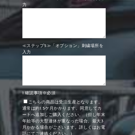
力
≪ステップ5≫「オプション」刺繍場所を
入力
1.確認事項※必須
こちらの商品は受注生産となります。
通常は約1.5ケ月かかります。同意してカ
ートへ追加しご購入ください。（但し年末
年始等の大型連休が重なった場合、最大3
月かかる場合がございます。詳しくはお電
話にてご連絡ください。）