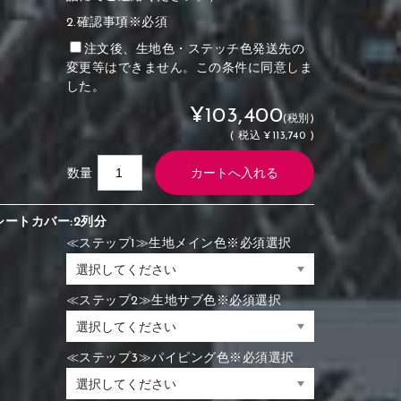
2.確認事項※必須
注文後、生地色・ステッチ色発送先の
変更等はできません。この条件に同意しま
した。
¥103,400
(税別)
(
税込
¥113,740 )
数量
シートカバー:2列分
≪ステップ1≫生地メイン色※必須選択
≪ステップ2≫生地サブ色※必須選択
≪ステップ3≫パイピング色※必須選択