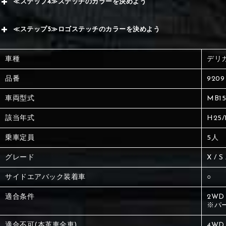
≪ステップ4≫ステッチのカラーを決めよう
赤
サブ
≪ステップ5≫ロゴステッチのカラーを決めよう
く
赤
赤
車種
デリ
く
刺繍
く
品番
9209
車両型式
MB15
刺繍
刺繍
該当年式
H25/
乗車定員
5人
グレード
X / S
サイドエアバック装着車
○
適合条件
2WD
※パ
適合不可(本革車全車)
4WD