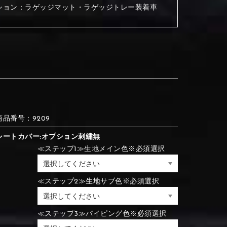
ション：ラゲッジマット・ラゲッジトレー装着車
③Red
④Brown
③Red
④Brown
⑦Blue
⑧Orange
③Red
④Brown
③Light gray
④Beige
商品番号：9209
③Light gray
④Beige
シートカバー:オプション刺繡無
⑦Blue
⑧Orange
≪ステップ1≫生地メイン色※必須選択
≪ステップ2≫生地サブ色※必須選択
⑦Wine-red
⑧Yellow
⑦Wine-red
⑧Yellow
⑪Black
⑫Ivory
⑦Blue
⑧Orange
≪ステップ3≫パイピング色※必須選択