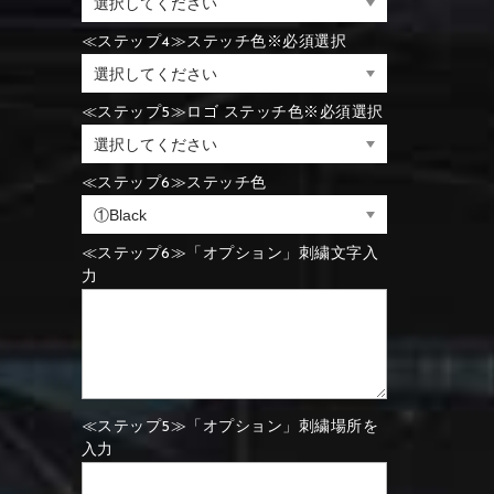
⑪Black
⑫Ivory
≪ステップ4≫ステッチ色※必須選択
⑪Blue
⑫Aqua blue
⑪Blue
⑫Aqua blue
≪ステップ5≫ロゴ ステッチ色※必須選択
⑮Wine red
⑯Carbon
⑪Black
⑫Ivory
≪ステップ6≫ステッチ色
⑮Rose pink
⑯White
⑮Wine red
⑯Carbon
⑮Rose pink
⑯White
≪ステップ6≫「オプション」刺繍文字入
力
⑮Wine red
⑯Carbon
⑲Yellow-green
⑳Purple
⑲Yellow-green
⑳Purple
≪ステップ5≫「オプション」刺繍場所を
入力