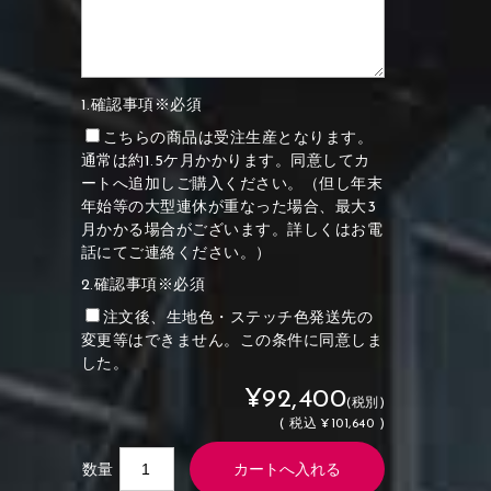
1.確認事項※必須
こちらの商品は受注生産となります。
通常は約1.5ケ月かかります。同意してカ
ートへ追加しご購入ください。（但し年末
年始等の大型連休が重なった場合、最大3
月かかる場合がございます。詳しくはお電
話にてご連絡ください。）
2.確認事項※必須
注文後、生地色・ステッチ色発送先の
変更等はできません。この条件に同意しま
した。
¥92,400
(税別)
(
税込
¥101,640 )
数量