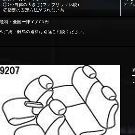
オプ
①ｼｰﾄ自体の大きさ(ファブリック比較)
②指定の固定方法が取れない為
①Beige
②Gray
送料：全国一律10,000円
※沖縄・離島の送料は別途ご相談ください。
①Beige
②Gray
⑤Dark Brown
⑥Yellow
①Beige
②Gray
①Black
②Gray
①Black
②Gray
⑤Dark Brown
⑥Yellow
⑤Ivory
⑥Red
⑤Ivory
⑥Red
⑨Pink
⑩White
⑤Dark Brown
⑥Yellow