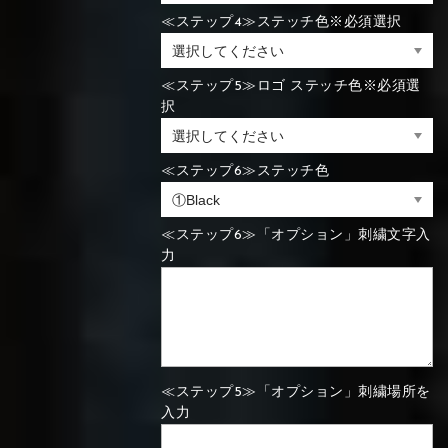
≪ステップ4≫ステッチ色※必須選択
⑯Carbon
⑬Light gray
⑭Caramel
⑮Wine red
⑬Sky blue
⑭Pink
⑮Rose pink
⑬Sky blue
⑭Pink
⑮Rose pink
≪ステップ5≫ロゴ ステッチ色※必須選
⑯Carbon
択
≪ステップ6≫ステッチ色
⑯White
⑰Silver
⑱Green
⑯Carbon
⑯White
⑰Silver
⑱Green
≪ステップ6≫「オプション」刺繍文字入
力
⑲Yellow-
⑳Purple
㉑Violet
⑲Yellow-
⑳Purple
㉑Violet
green
green
≪ステップ5≫「オプション」刺繍場所を
入力