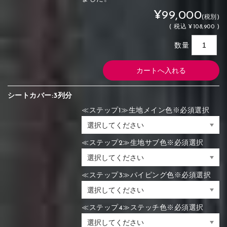
¥99,000
(税別)
(
税込
¥108,900 )
数量
シートカバー:3列分
≪ステップ1≫生地メイン色※必須選択
≪ステップ2≫生地サブ色※必須選択
≪ステップ3≫パイピング色※必須選択
≪ステップ4≫ステッチ色※必須選択