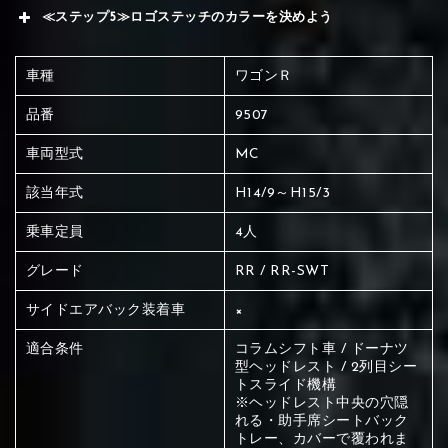
≪ステップ5≫ロゴステッチのカラーを決めよう
車種
ワゴンＲ
品番
9507
車両型式
MC
該当年式
H14/9～H15/3
乗車定員
4人
グレード
RR / RR-SWT
サイドエアバック装着車
×
適合条件
コラムシフト車 / ドーナツ
型ヘッドレスト / 2列目シー
トスライド機構
※ヘッドレスト中央の穴隠
赤く塗られている場所を選択
れる・助手席シートバック
トレー、カバーで覆われま