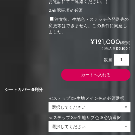
お電話にてご連絡ください。）
2.確認事項※必須
注文後、生地色・ステッチ色発送先の
変更等はできません。この条件に同意し
ました。
¥121,000
(税別)
(
税込
¥133,100 )
数量
シートカバー:5列分
≪ステップ1≫生地メイン色※必須選択
≪ステップ2≫生地サブ色※必須選択