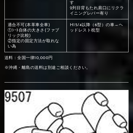
ください
す
2列目背もたれ肩口にリクラ
赤く塗られている部分にカラ
イニングレバー有り
メイン生地は下記16種類からご選択ください。
ー選択ください
適合不可(本革車全車)
H15/4以降（6型）の車→ヘ
①ｼｰﾄ自体の大きさ(ファブ
ッドレスト枕型
リック比較)
赤く塗られている場所を選択
②指定の固定方法が取れな
サブ生地は下記16種類からご選択ください。
い為
ください
赤く塗られている場所を選択
送料：全国一律10,000円
赤く塗られている場所を選択
①Beige
②Gray
③Red
※沖縄・離島の送料は別途ご相談ください。
ください
刺繍は下記21種類からご選択ください。
ください
①Beige
②Gray
③Red
刺繍は下記21種類からご選択ください。
刺繍は下記21種類からご選択ください。
④Brown
⑤Dark Brown
⑥Yellow
①Beige
②Gray
③Red
④Brown
⑤Dark Brown
⑥Yellow
①Black
②Gray
③Light gray
①Black
②Gray
③Light gray