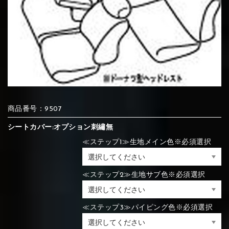
⑦Blue
⑧Orange
⑨Pink
④Brown
⑤Dark Brown
⑥Yellow
④Beige
⑤Ivory
⑥Red
⑦Blue
⑧Orange
⑨Pink
④Beige
⑤Ivory
⑥Red
⑩White
⑪Black
⑫Ivory
商品番号：9507
⑦Blue
⑧Orange
⑨Pink
⑦Wine-red
⑧Yellow
⑨Orange
シートカバー:オプション刺繡無
⑦Wine-red
⑧Yellow
⑨Orange
⑩White
⑪Black
⑫Ivory
≪ステップ1≫生地メイン色※必須選択
⑬Light gray
⑭Caramel
⑮Wine red
≪ステップ2≫生地サブ色※必須選択
⑩White
⑪Black
⑫Ivory
⑩Brown
⑪Blue
⑫Aqua blue
⑩Brown
⑪Blue
⑫Aqua blue
⑬Light gray
⑭Caramel
⑮Wine red
≪ステップ3≫パイピング色※必須選択