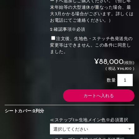
ートへ追加しご購入ください。（但し年
末年始等の大型連休が重なった場合、最
大3月かかる場合がございます。詳しくは
お電話にてご連絡ください。）
2.確認事項※必須
注文後、生地色・ステッチ色発送先の
変更等はできません。この条件に同意し
ました。
¥88,000
(税別)
(
税込
¥96,800 )
数量
シートカバー:2列分
≪ステップ1≫生地メイン色※必須選択