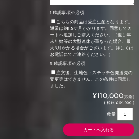
1.確認事項※必須
こちらの商品は受注生産となります。
通常は約1.5ケ月かかります。同意してカ
ートへ追加しご購入ください。（但し年
末年始等の大型連休が重なった場合、最
大3月かかる場合がございます。詳しくは
お電話にてご連絡ください。）
2.確認事項※必須
注文後、生地色・ステッチ色発送先の
変更等はできません。この条件に同意し
ました。
¥110,000
(税別)
(
税込
¥121,000 )
数量