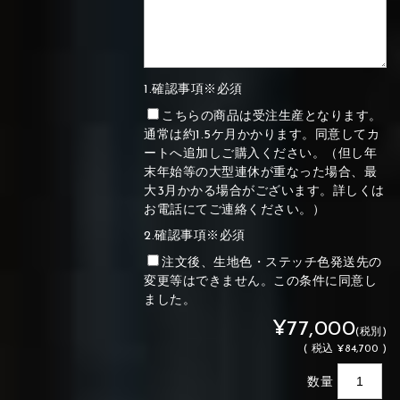
1.確認事項※必須
こちらの商品は受注生産となります。
通常は約1.5ケ月かかります。同意してカ
ートへ追加しご購入ください。（但し年
末年始等の大型連休が重なった場合、最
大3月かかる場合がございます。詳しくは
お電話にてご連絡ください。）
2.確認事項※必須
注文後、生地色・ステッチ色発送先の
変更等はできません。この条件に同意し
ました。
¥77,000
(税別)
(
税込
¥84,700 )
数量