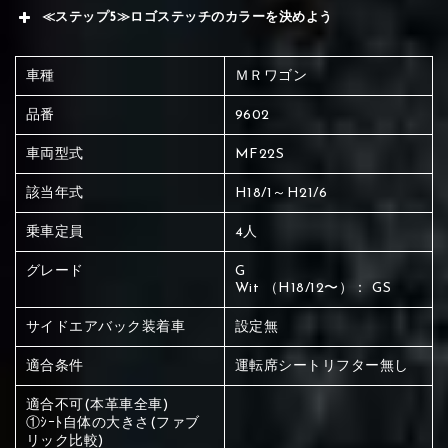
≪ステップ5≫ロゴステッチのカラーを決めよう
車種
ＭＲワゴン
品番
9602
車両型式
MF22S
該当年式
H18/1～H21/6
乗車定員
4人
グレード
G
Wit （H18/12〜）： GS
サイドエアバック装着車
設定無
適合条件
運転席シートリフター無し
適合不可(本革車全車)
赤く塗られている場所を選択
①ｼｰﾄ自体の大きさ(ファブ
リック比較)