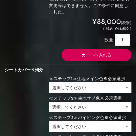
変更等はできません。この条件に同意し
ました。
¥88,000
(税別)
(
税込
¥96,800 )
数量
シートカバー:2列分
≪ステップ1≫生地メイン色※必須選択
≪ステップ2≫生地サブ色※必須選択
≪ステップ3≫パイピング色※必須選択