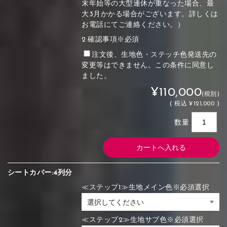
末年始等の大型連休が重なった場合、最
大3月かかる場合がございます。詳しくは
お電話にてご連絡ください。）
2.確認事項※必須
注文後、生地色・ステッチ色発送先の
変更等はできません。この条件に同意し
ました。
¥110,000
(税別)
(
税込
¥121,000 )
数量
シートカバー:4列分
≪ステップ1≫生地メイン色※必須選択
≪ステップ2≫生地サブ色※必須選択