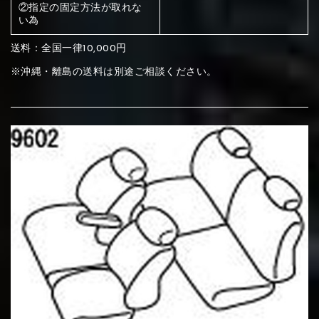
ください
②指定の固定方法が取れな
い為
赤く塗られている部分にカラ
送料：全国一律10,000円
メイン生地は下記16種類からご選択ください。
ー選択ください
※沖縄・離島の送料は別途ご相談ください。
赤く塗られている場所を選択
サブ生地は下記16種類からご選択ください。
ください
赤く塗られている場所を選択
赤く塗られている場所を選択
①Beige
②Gray
③Red
ください
刺繍は下記21種類からご選択ください。
ください
①Beige
②Gray
③Red
刺繍は下記21種類からご選択ください。
刺繍は下記21種類からご選択ください。
④Brown
⑤Dark Brown
⑥Yellow
①Beige
②Gray
③Red
④Brown
⑤Dark Brown
⑥Yellow
①Black
②Gray
③Light gray
①Black
②Gray
③Light gray