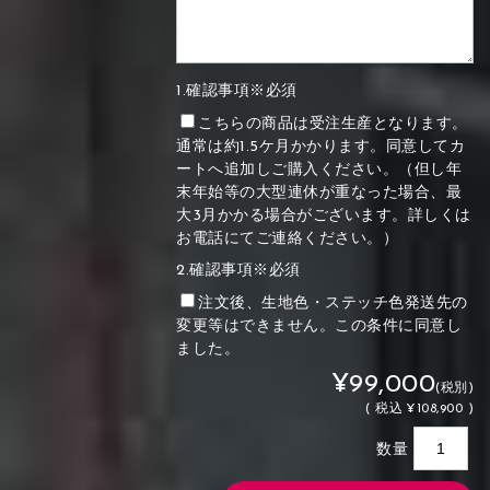
1.確認事項※必須
こちらの商品は受注生産となります。
通常は約1.5ケ月かかります。同意してカ
ートへ追加しご購入ください。（但し年
末年始等の大型連休が重なった場合、最
大3月かかる場合がございます。詳しくは
お電話にてご連絡ください。）
2.確認事項※必須
注文後、生地色・ステッチ色発送先の
変更等はできません。この条件に同意し
ました。
¥99,000
(税別)
(
税込
¥108,900 )
数量