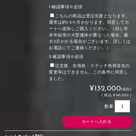
1.確認事項※必須
こちらの商品は受注生産となります。
通常は約1.5ケ月かかります。同意してカ
ートへ追加しご購入ください。（但し年
末年始等の大型連休が重なった場合、最
大3月かかる場合がございます。詳しくは
お電話にてご連絡ください。）
2.確認事項※必須
注文後、生地色・ステッチ色発送先の
変更等はできません。この条件に同意し
ました。
¥132,000
(税別)
(
税込
¥145,200 )
数量