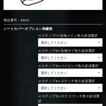
⑦Blue
⑧Orange
⑨Pink
④Brown
⑤Dark Brown
⑥Yellow
商品番号：9602
④Beige
⑤Ivory
⑥Red
⑦Blue
⑧Orange
⑨Pink
④Beige
⑤Ivory
⑥Red
シートカバー:オプション刺繡無
≪ステップ1≫生地メイン色※必須選択
⑩White
⑪Black
⑫Ivory
≪ステップ2≫生地サブ色※必須選択
⑦Blue
⑧Orange
⑨Pink
⑦Wine-red
⑧Yellow
⑨Orange
⑦Wine-red
⑧Yellow
⑨Orange
⑩White
⑪Black
⑫Ivory
≪ステップ3≫パイピング色※必須選択
⑬Light gray
⑭Caramel
⑮Wine red
≪ステップ4≫ステッチ色※必須選択
⑩White
⑪Black
⑫Ivory
⑩Brown
⑪Blue
⑫Aqua blue
⑩Brown
⑪Blue
⑫Aqua blue
⑬Light gray
⑭Caramel
⑮Wine red
≪ステップ5≫ロゴ ステッチ色※必須選
択