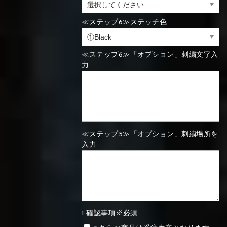
⑯Carbon
≪ステップ6≫ステッチ色
⑬Light gray
⑭Caramel
⑮Wine red
⑬Sky blue
⑭Pink
⑮Rose pink
⑬Sky blue
⑭Pink
⑮Rose pink
⑯Carbon
≪ステップ6≫「オプション」刺繍文字入
力
⑯White
⑰Silver
⑱Green
⑯Carbon
⑯White
⑰Silver
⑱Green
≪ステップ5≫「オプション」刺繍場所を
入力
⑲Yellow-
⑳Purple
㉑Violet
⑲Yellow-
⑳Purple
㉑Violet
green
green
1.確認事項※必須