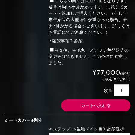
こちらの商品は受注生産となります。
通常は約1.5ケ月かかります。同意してカ
ートへ追加しご購入ください。（但し年
末年始等の大型連休が重なった場合、最
大3月かかる場合がございます。詳しくは
お電話にてご連絡ください。）
2.確認事項※必須
注文後、生地色・ステッチ色発送先の
変更等はできません。この条件に同意し
ました。
¥77,000
(税別)
(
税込
¥84,700 )
数量
シートカバー:1列分
≪ステップ1≫生地メイン色※必須選択