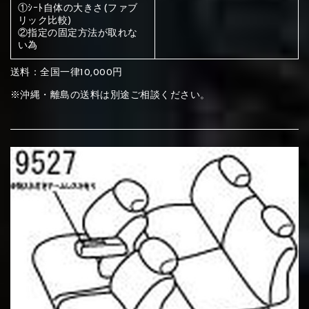
ください
①ｼｰﾄ自体の大きさ(ファブ
リック比較)
赤く塗られている部分にカラ
②指定の固定方法が取れな
い為
メイン生地は下記16種類からご選択ください。
ー選択ください
送料：全国一律10,000円
赤く塗られている場所を選択
※沖縄・離島の送料は別途ご相談ください。
サブ生地は下記16種類からご選択ください。
ください
赤く塗られている場所を選択
赤く塗られている場所を選択
①Beige
②Gray
③Red
ください
刺繍は下記21種類からご選択ください。
ください
①Beige
②Gray
③Red
刺繍は下記21種類からご選択ください。
刺繍は下記21種類からご選択ください。
④Brown
⑤Dark Brown
⑥Yellow
①Beige
②Gray
③Red
④Brown
⑤Dark Brown
⑥Yellow
①Black
②Gray
③Light gray
①Black
②Gray
③Light gray