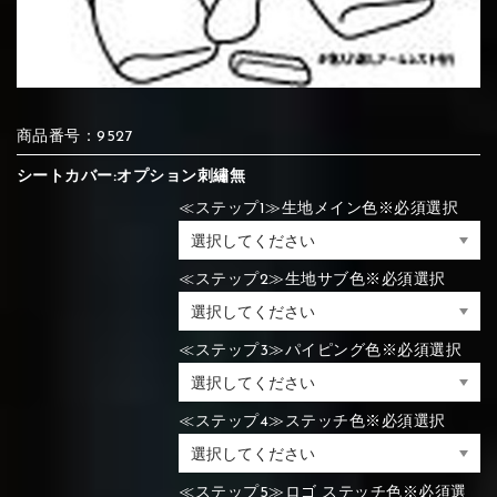
⑦Blue
⑧Orange
⑨Pink
④Brown
⑤Dark Brown
⑥Yellow
④Beige
⑤Ivory
⑥Red
⑦Blue
⑧Orange
⑨Pink
④Beige
⑤Ivory
⑥Red
商品番号：9527
シートカバー:オプション刺繡無
≪ステップ1≫生地メイン色※必須選択
⑩White
⑪Black
⑫Ivory
⑦Blue
⑧Orange
⑨Pink
⑦Wine-red
⑧Yellow
⑨Orange
≪ステップ2≫生地サブ色※必須選択
⑦Wine-red
⑧Yellow
⑨Orange
⑩White
⑪Black
⑫Ivory
≪ステップ3≫パイピング色※必須選択
⑬Light gray
⑭Caramel
⑮Wine red
⑩White
⑪Black
⑫Ivory
⑩Brown
⑪Blue
⑫Aqua blue
≪ステップ4≫ステッチ色※必須選択
⑩Brown
⑪Blue
⑫Aqua blue
⑬Light gray
⑭Caramel
⑮Wine red
≪ステップ5≫ロゴ ステッチ色※必須選