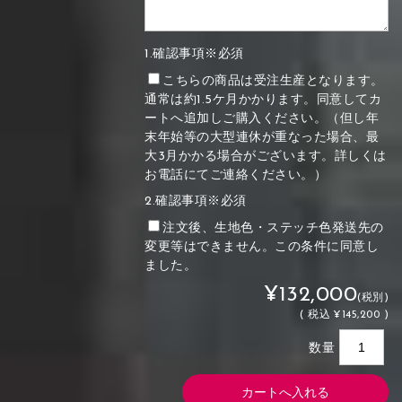
1.確認事項※必須
こちらの商品は受注生産となります。
通常は約1.5ケ月かかります。同意してカ
ートへ追加しご購入ください。（但し年
末年始等の大型連休が重なった場合、最
大3月かかる場合がございます。詳しくは
お電話にてご連絡ください。）
2.確認事項※必須
注文後、生地色・ステッチ色発送先の
変更等はできません。この条件に同意し
ました。
¥132,000
(税別)
(
税込
¥145,200 )
数量