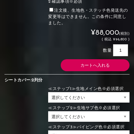
2.確認事項※必須
注文後、生地色・ステッチ色発送先の
変更等はできません。この条件に同意し
ました。
¥88,000
(税別)
(
税込
¥96,800 )
数量
シートカバー:2列分
≪ステップ1≫生地メイン色※必須選択
≪ステップ2≫生地サブ色※必須選択
≪ステップ3≫パイピング色※必須選択