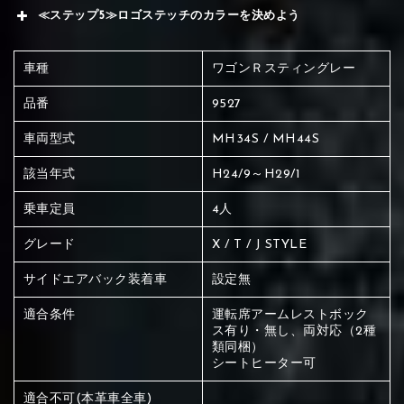
≪ステップ5≫ロゴステッチのカラーを決めよう
車種
ワゴンＲスティングレー
品番
9527
車両型式
MH34S / MH44S
該当年式
H24/9～H29/1
乗車定員
4人
グレード
X / T / J STYLE
サイドエアバック装着車
設定無
適合条件
運転席アームレストボック
ス有り・無し、両対応（2種
類同梱）
シートヒーター可
赤く塗られている場所を選択
適合不可(本革車全車)