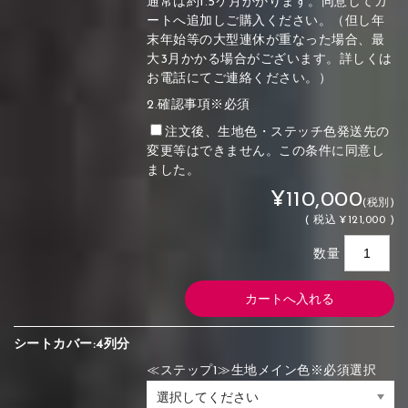
通常は約1.5ケ月かかります。同意してカ
ートへ追加しご購入ください。（但し年
末年始等の大型連休が重なった場合、最
大3月かかる場合がございます。詳しくは
お電話にてご連絡ください。）
2.確認事項※必須
注文後、生地色・ステッチ色発送先の
変更等はできません。この条件に同意し
ました。
¥110,000
(税別)
(
税込
¥121,000 )
数量
シートカバー:4列分
≪ステップ1≫生地メイン色※必須選択