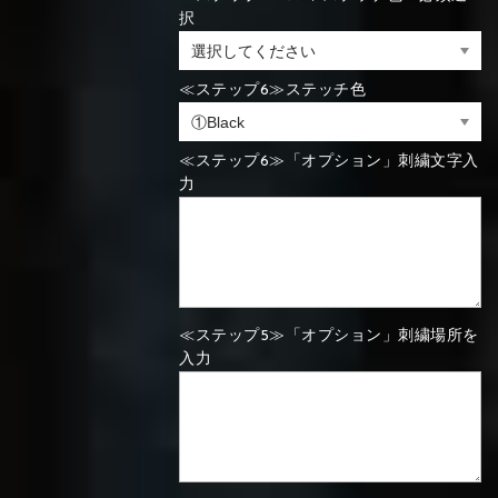
択
⑯Carbon
⑬Light gray
⑭Caramel
⑮Wine red
⑬Sky blue
⑭Pink
⑮Rose pink
⑬Sky blue
⑭Pink
⑮Rose pink
≪ステップ6≫ステッチ色
⑯Carbon
≪ステップ6≫「オプション」刺繍文字入
力
⑯White
⑰Silver
⑱Green
⑯Carbon
⑯White
⑰Silver
⑱Green
≪ステップ5≫「オプション」刺繍場所を
入力
⑲Yellow-
⑳Purple
㉑Violet
⑲Yellow-
⑳Purple
㉑Violet
green
green