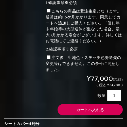
1.確認事項※必須
こちらの商品は受注生産となります。
通常は約1.5ケ月かかります。同意してカ
ートへ追加しご購入ください。（但し年
末年始等の大型連休が重なった場合、最
大3月かかる場合がございます。詳しくは
お電話にてご連絡ください。）
2.確認事項※必須
注文後、生地色・ステッチ色発送先の
変更等はできません。この条件に同意し
ました。
¥77,000
(税別)
(
税込
¥84,700 )
数量
シートカバー:1列分