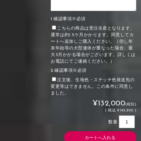
1.確認事項※必須
こちらの商品は受注生産となります。
通常は約1.5ケ月かかります。同意してカ
ートへ追加しご購入ください。（但し年
末年始等の大型連休が重なった場合、最
大3月かかる場合がございます。詳しくは
お電話にてご連絡ください。）
2.確認事項※必須
注文後、生地色・ステッチ色発送先の
変更等はできません。この条件に同意し
ました。
¥132,000
(税別)
(
税込
¥145,200 )
数量