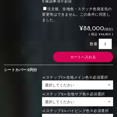
2.確認事項※必須
注文後、生地色・ステッチ色発送先の
変更等はできません。この条件に同意し
ました。
¥88,000
(税別)
(
税込
¥96,800 )
数量
シートカバー:2列分
≪ステップ1≫生地メイン色※必須選択
≪ステップ2≫生地サブ色※必須選択
≪ステップ3≫パイピング色※必須選択