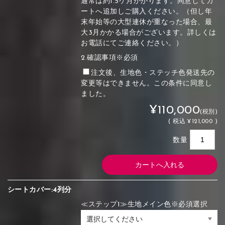
通常は約1.5ケ月かかります。同意してカ
ートへ追加しご購入ください。（但し年
末年始等の大型連休が重なった場合、最
大3月かかる場合がございます。詳しくは
お電話にてご連絡ください。）
2.確認事項※必須
注文後、生地色・ステッチ色発送先の
変更等はできません。この条件に同意し
ました。
¥110,000
(税別)
(
税込
¥121,000 )
数量
シートカバー:4列分
≪ステップ1≫生地メイン色※必須選択