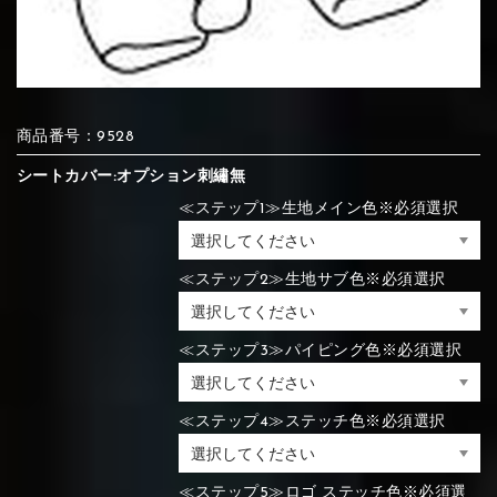
⑦Blue
⑧Orange
⑨Pink
④Brown
⑤Dark Brown
⑥Yellow
④Beige
⑤Ivory
⑥Red
⑦Blue
⑧Orange
⑨Pink
④Beige
⑤Ivory
⑥Red
商品番号：9528
シートカバー:オプション刺繡無
≪ステップ1≫生地メイン色※必須選択
⑩White
⑪Black
⑫Ivory
⑦Blue
⑧Orange
⑨Pink
⑦Wine-red
⑧Yellow
⑨Orange
≪ステップ2≫生地サブ色※必須選択
⑦Wine-red
⑧Yellow
⑨Orange
⑩White
⑪Black
⑫Ivory
≪ステップ3≫パイピング色※必須選択
⑬Light gray
⑭Caramel
⑮Wine red
⑩White
⑪Black
⑫Ivory
⑩Brown
⑪Blue
⑫Aqua blue
≪ステップ4≫ステッチ色※必須選択
⑩Brown
⑪Blue
⑫Aqua blue
⑬Light gray
⑭Caramel
⑮Wine red
≪ステップ5≫ロゴ ステッチ色※必須選