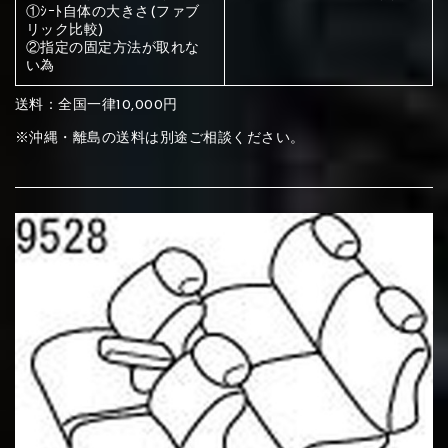
ください
①ｼｰﾄ自体の大きさ(ファブ
リック比較)
赤く塗られている部分にカラ
②指定の固定方法が取れな
い為
メイン生地は下記16種類からご選択ください。
ー選択ください
送料：全国一律10,000円
赤く塗られている場所を選択
※沖縄・離島の送料は別途ご相談ください。
サブ生地は下記16種類からご選択ください。
ください
赤く塗られている場所を選択
赤く塗られている場所を選択
①Beige
②Gray
③Red
ください
刺繍は下記21種類からご選択ください。
ください
①Beige
②Gray
③Red
刺繍は下記21種類からご選択ください。
刺繍は下記21種類からご選択ください。
④Brown
⑤Dark Brown
⑥Yellow
①Beige
②Gray
③Red
④Brown
⑤Dark Brown
⑥Yellow
①Black
②Gray
③Light gray
①Black
②Gray
③Light gray