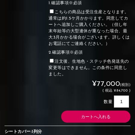
1.確認事項※必須
こちらの商品は受注生産となります。
通常は約1.5ケ月かかります。同意してカ
ートへ追加しご購入ください。（但し年
末年始等の大型連休が重なった場合、最
大3月かかる場合がございます。詳しくは
お電話にてご連絡ください。）
2.確認事項※必須
注文後、生地色・ステッチ色発送先の
変更等はできません。この条件に同意し
ました。
¥77,000
(税別)
(
税込
¥84,700 )
数量
シートカバー:1列分