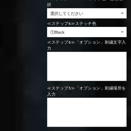
択
⑯Carbon
⑬Light gray
⑭Caramel
⑮Wine red
⑬Sky blue
⑭Pink
⑮Rose pink
⑬Sky blue
⑭Pink
⑮Rose pink
≪ステップ6≫ステッチ色
⑯Carbon
≪ステップ6≫「オプション」刺繍文字入
力
⑯White
⑰Silver
⑱Green
⑯Carbon
⑯White
⑰Silver
⑱Green
≪ステップ5≫「オプション」刺繍場所を
入力
⑲Yellow-
⑳Purple
㉑Violet
⑲Yellow-
⑳Purple
㉑Violet
green
green