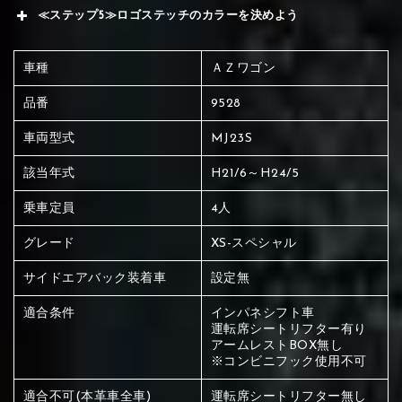
≪ステップ5≫ロゴステッチのカラーを決めよう
車種
ＡＺワゴン
品番
9528
車両型式
MJ23S
該当年式
H21/6～H24/5
乗車定員
4人
グレード
XS-スペシャル
サイドエアバック装着車
設定無
適合条件
インパネシフト車
運転席シートリフター有り
アームレストBOX無し
※コンビニフック使用不可
赤く塗られている場所を選択
適合不可(本革車全車)
運転席シートリフター無し