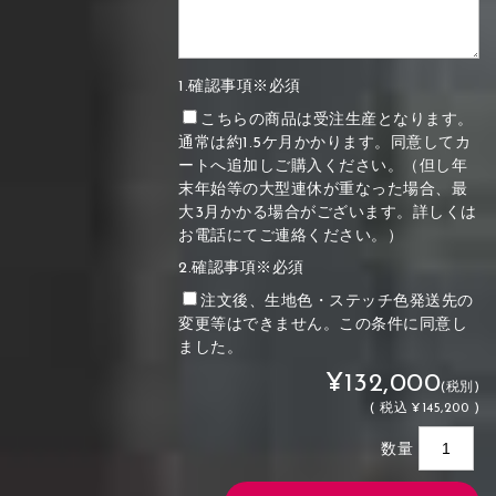
1.確認事項※必須
こちらの商品は受注生産となります。
通常は約1.5ケ月かかります。同意してカ
ートへ追加しご購入ください。（但し年
末年始等の大型連休が重なった場合、最
大3月かかる場合がございます。詳しくは
お電話にてご連絡ください。）
2.確認事項※必須
注文後、生地色・ステッチ色発送先の
変更等はできません。この条件に同意し
ました。
¥132,000
(税別)
(
税込
¥145,200 )
数量