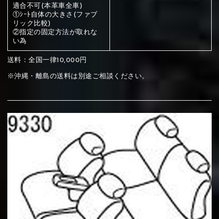
ください
適合不可(本革車全車)
①ｼｰﾄ自体の大きさ(ファブ
赤く塗られている部分にカラ
リック比較)
②指定の固定方法が取れな
メイン生地は下記16種類からご選択ください。
ー選択ください
い為
送料：全国一律10,000円
赤く塗られている場所を選択
サブ生地は下記16種類からご選択ください。
※沖縄・離島の送料は別途ご相談ください。
ください
赤く塗られている場所を選択
赤く塗られている場所を選択
①Beige
②Gray
③Red
ください
刺繍は下記21種類からご選択ください。
ください
①Beige
②Gray
③Red
刺繍は下記21種類からご選択ください。
刺繍は下記21種類からご選択ください。
④Brown
⑤Dark Brown
⑥Yellow
①Beige
②Gray
③Red
④Brown
⑤Dark Brown
⑥Yellow
①Black
②Gray
③Light gray
①Black
②Gray
③Light gray