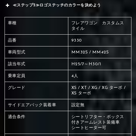
≪ステップ5≫ロゴステッチのカラーを決めよう
車種
フレアワゴン カスタムス
タイル
品番
9330
車両型式
MM32S / MM42S
該当年式
H25/7～H30/1
乗車定員
4人
グレード
XS / XT / XG / XG ターボ /
XS ターボ
サイドエアバック装着車
設定無
適合条件
シートリフター・ボックス
付きアームレスト装備車
赤く塗られている場所を選択
シートヒーター可