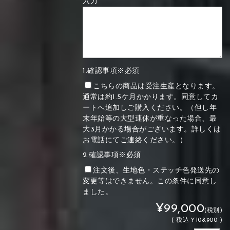
入力
1.確認事項※必須
こちらの商品は受注生産となります。
通常は約1.5ケ月かかります。同意してカ
ートへ追加しご購入ください。（但し年
末年始等の大型連休が重なった場合、最
大3月かかる場合がございます。詳しくは
お電話にてご連絡ください。）
2.確認事項※必須
注文後、生地色・ステッチ色発送先の
変更等はできません。この条件に同意し
ました。
¥99,000
(税別)
(
税込
¥108,900 )