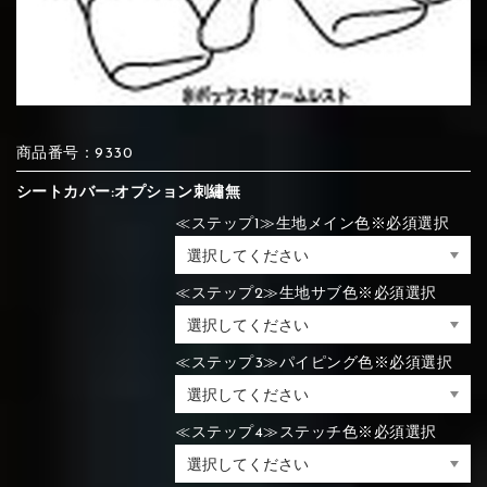
⑦Blue
⑧Orange
⑨Pink
④Brown
⑤Dark Brown
⑥Yellow
④Beige
⑤Ivory
⑥Red
⑦Blue
⑧Orange
⑨Pink
④Beige
⑤Ivory
⑥Red
商品番号：9330
シートカバー:オプション刺繡無
⑩White
⑪Black
⑫Ivory
≪ステップ1≫生地メイン色※必須選択
⑦Blue
⑧Orange
⑨Pink
⑦Wine-red
⑧Yellow
⑨Orange
⑦Wine-red
⑧Yellow
⑨Orange
⑩White
⑪Black
⑫Ivory
≪ステップ2≫生地サブ色※必須選択
≪ステップ3≫パイピング色※必須選択
⑬Light gray
⑭Caramel
⑮Wine red
⑩White
⑪Black
⑫Ivory
⑩Brown
⑪Blue
⑫Aqua blue
⑩Brown
⑪Blue
⑫Aqua blue
≪ステップ4≫ステッチ色※必須選択
⑬Light gray
⑭Caramel
⑮Wine red