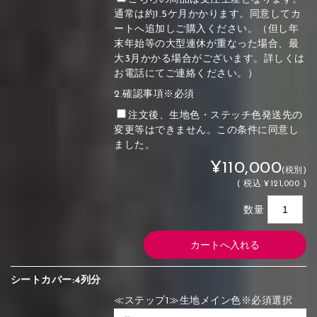
通常は約1.5ケ月かかります。同意してカ
ートへ追加しご購入ください。（但し年
末年始等の大型連休が重なった場合、最
大3月かかる場合がございます。詳しくは
お電話にてご連絡ください。）
2.確認事項※必須
注文後、生地色・ステッチ色発送先の
変更等はできません。この条件に同意し
ました。
¥110,000
(税別)
(
税込
¥121,000 )
数量
シートカバー:4列分
≪ステップ1≫生地メイン色※必須選択