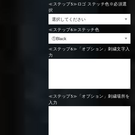
≪ステップ5≫ロゴ ステッチ色※必須選
⑯Carbon
択
⑬Light gray
⑭Caramel
⑮Wine red
⑬Sky blue
⑭Pink
⑮Rose pink
⑬Sky blue
⑭Pink
⑮Rose pink
≪ステップ6≫ステッチ色
⑯Carbon
≪ステップ6≫「オプション」刺繍文字入
力
⑯White
⑰Silver
⑱Green
⑯Carbon
⑯White
⑰Silver
⑱Green
≪ステップ5≫「オプション」刺繍場所を
⑲Yellow-
⑳Purple
㉑Violet
⑲Yellow-
⑳Purple
㉑Violet
入力
green
green