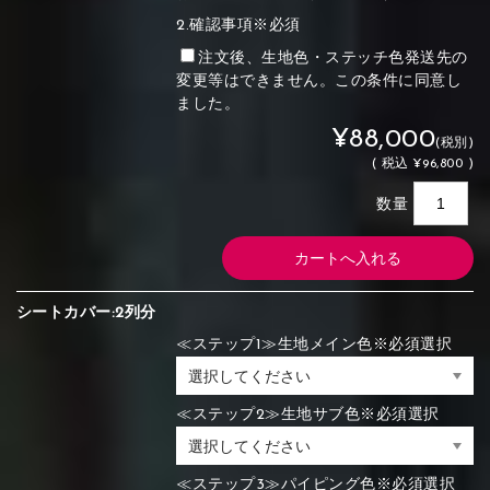
2.確認事項※必須
注文後、生地色・ステッチ色発送先の
変更等はできません。この条件に同意し
ました。
¥88,000
(税別)
(
税込
¥96,800 )
数量
シートカバー:2列分
≪ステップ1≫生地メイン色※必須選択
≪ステップ2≫生地サブ色※必須選択
≪ステップ3≫パイピング色※必須選択