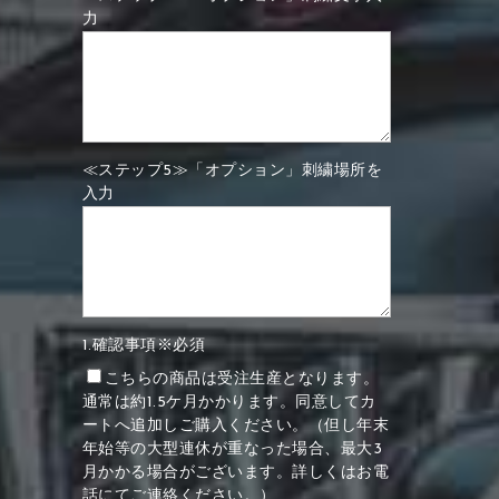
力
≪ステップ5≫「オプション」刺繍場所を
入力
1.確認事項※必須
こちらの商品は受注生産となります。
通常は約1.5ケ月かかります。同意してカ
ートへ追加しご購入ください。（但し年末
年始等の大型連休が重なった場合、最大3
月かかる場合がございます。詳しくはお電
話にてご連絡ください。）