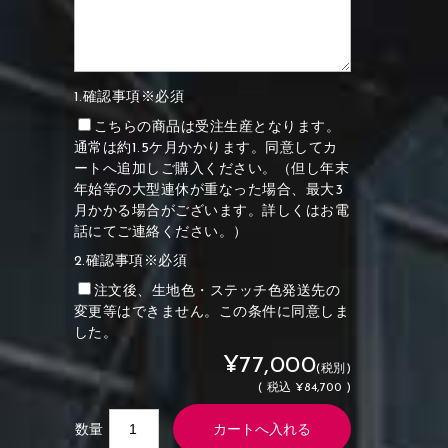
1.確認事項※必須
こちらの商品は受注生産となります。
通常は約1.5ケ月かかります。同意してカ
ートへ追加しご購入ください。（但し年末
年始等の大型連休が重なった場合、最大3
月かかる場合がございます。詳しくはお電
話にてご連絡ください。）
2.確認事項※必須
注文後、生地色・ステッチ色発送先の
変更等はできません。この条件に同意しま
した。
¥77,000
(税別)
(
税込
¥84,700 )
数量