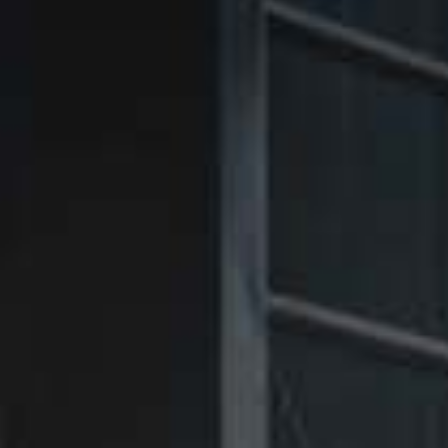
㉑Violet
㉑Violet