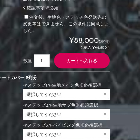
2.確認事項※必須
注文後、生地色・ステッチ色発送先の
変更等はできません。この条件に同意しま
した。
¥88,000
(税別)
(
税込
¥96,800 )
数量
シートカバー:2列分
≪ステップ1≫生地メイン色※必須選択
≪ステップ2≫生地サブ色※必須選択
≪ステップ3≫パイピング色※必須選択