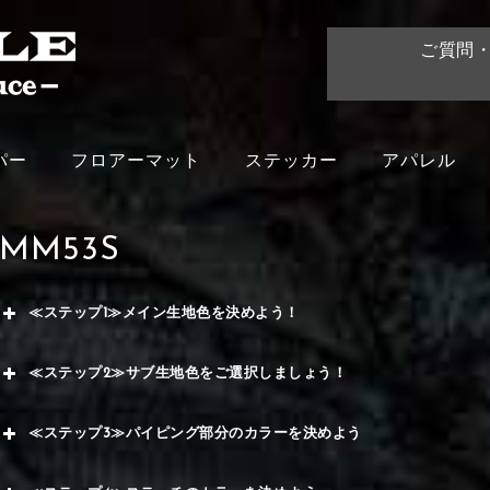
ご質問
パー
フロアーマット
ステッカー
アパレル
MM53S
≪ステップ1≫メイン生地色を決めよう！
赤
≪ステップ2≫サブ生地色をご選択しましょう！
く
赤
≪ステップ3≫パイピング部分のカラーを決めよう
メイ
ー