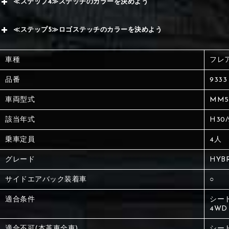
≪ステップ4≫ステッチのカラーを決めよう
赤
サブ
≪ステップ5≫ロゴステッチのカラーを決めよう
く
赤
赤
車種
フレ
く
刺繍
く
品番
9333
車両型式
MM5
刺繍
刺繍
該当年式
H30
乗車定員
4人
グレード
HYBR
サイドエアバック装着車
○
適合条件
シー
4WD
適合不可(本革車全車)
シー