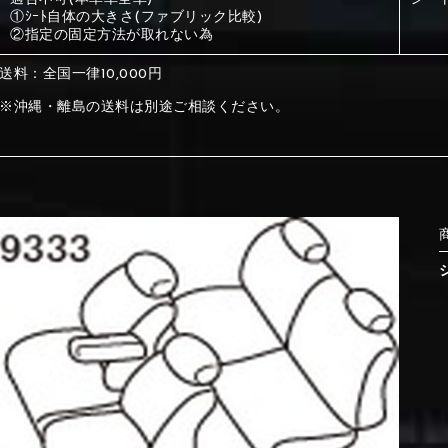
①ｼｰﾄ自体の大きさ(ファブリック比較)
②指定の固定方法が取れない為
①Beige
②Gray
送料：全国一律10,000円
※沖縄・離島の送料は別途ご相談ください。
①Beige
②Gray
⑤Dark Brown
⑥Yellow
①Beige
②Gray
①Black
②Gray
①Black
②Gray
⑤Dark Brown
⑥Yellow
⑤Ivory
⑥Red
⑤Ivory
⑥Red
⑨Pink
⑩White
⑤Dark Brown
⑥Yellow