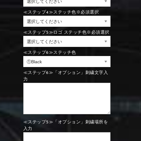
⑪Black
⑫Ivory
≪ステップ4≫ステッチ色※必須選択
⑪Blue
⑫Aqua blue
⑪Blue
⑫Aqua blue
≪ステップ5≫ロゴ ステッチ色※必須選択
⑮Wine red
⑯Carbon
⑪Black
⑫Ivory
≪ステップ6≫ステッチ色
⑮Rose pink
⑯White
⑮Wine red
⑯Carbon
⑮Rose pink
⑯White
≪ステップ6≫「オプション」刺繍文字入
力
⑮Wine red
⑯Carbon
⑲Yellow-green
⑳Purple
⑲Yellow-green
⑳Purple
≪ステップ5≫「オプション」刺繍場所を
入力