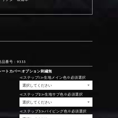
③Red
④Brown
③Red
④Brown
⑦Blue
⑧Orange
③Red
④Brown
③Light gray
④Beige
商品番号：9333
③Light gray
④Beige
シートカバー:オプション刺繡無
⑦Blue
⑧Orange
≪ステップ1≫生地メイン色※必須選択
≪ステップ2≫生地サブ色※必須選択
⑦Wine-red
⑧Yellow
⑦Wine-red
⑧Yellow
⑪Black
⑫Ivory
⑦Blue
⑧Orange
≪ステップ3≫パイピング色※必須選択