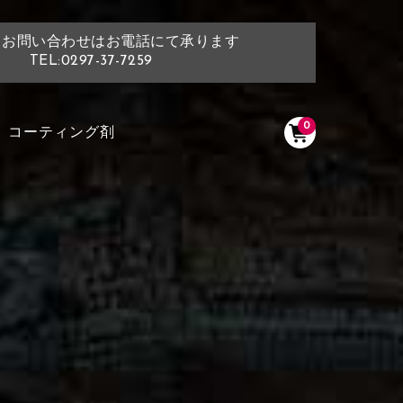
・お問い合わせはお電話にて承ります
TEL:0297-37-7259
0
コーティング剤
く塗られている場所を選択
ださい
く塗られている部分にカラ
ン生地は下記16種類からご選択ください。
選択ください