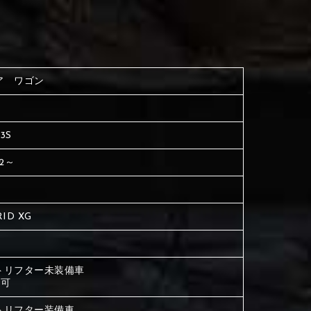
く塗られている場所を選択
生地は下記16種類からご選択ください。
ださい
く塗られている場所を選択
く塗られている場所を選択
ア ワゴン
ださい
は下記21種類からご選択ください。
ださい
3S
は下記21種類からご選択ください。
は下記21種類からご選択ください。
/2～
ID XG
トリフター未装備車
 可
トリフター装備車