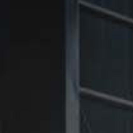
㉑Violet
㉑Violet