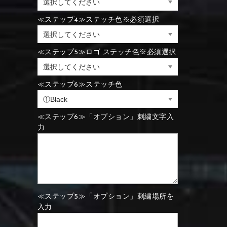
⑪Black
⑫Ivory
≪ステップ4≫ステッチ色※必須選択
⑪Blue
⑫Aqua blue
⑪Blue
⑫Aqua blue
≪ステップ5≫ロゴ ステッチ色※必須選択
⑮Wine red
⑯Carbon
⑪Black
⑫Ivory
≪ステップ6≫ステッチ色
⑮Rose pink
⑯White
⑮Wine red
⑯Carbon
⑮Rose pink
⑯White
≪ステップ6≫「オプション」刺繍文字入
力
⑮Wine red
⑯Carbon
⑲Yellow-green
⑳Purple
⑲Yellow-green
⑳Purple
≪ステップ5≫「オプション」刺繍場所を
入力