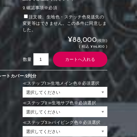
2.確認事項※必須
注文後、生地色・ステッチ色発送先の
変更等はできません。この条件に同意しま
した。
¥88,000
(税別)
(
税込
¥96,800 )
数量
シートカバー:2列分
≪ステップ1≫生地メイン色※必須選択
≪ステップ2≫生地サブ色※必須選択
≪ステップ3≫パイピング色※必須選択