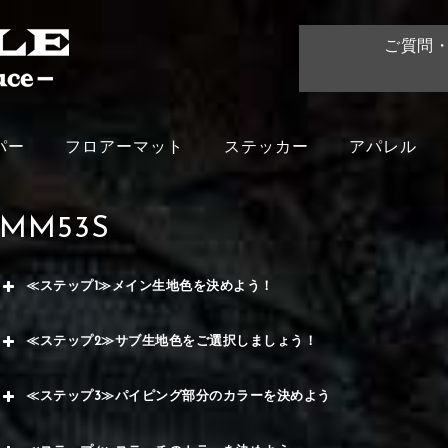
ご質問
パー
フロアーマット
ステッカー
アパレル
MM53S
≪ステップ1≫メイン生地色を決めよう！
赤
≪ステップ2≫サブ生地色をご選択しましょう！
く
赤
≪ステップ3≫パイピング部分のカラーを決めよう
メイ
ー