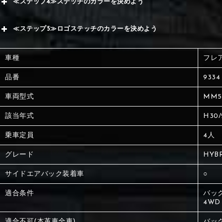
≪ステップ4≫ステッチのカラーを決めよう
赤
サブ
≪ステップ5≫ロゴステッチのカラーを決めよう
く
赤
赤
車種
フレ
く
刺繍
く
品番
9334
車両型式
MM5
刺繍
刺繍
該当年式
H30
乗車定員
4人
グレード
HYBR
サイドエアバック装着車
○
適合条件
バッ
4WD
適合不可(本革車全車)
バッ