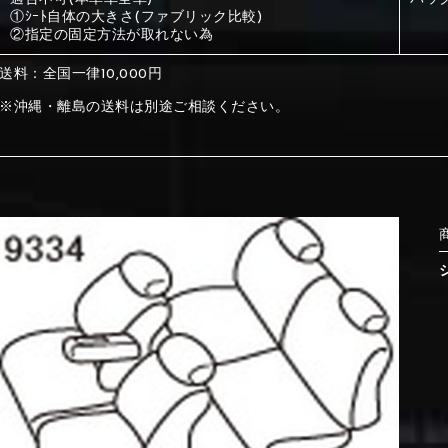
①ｼｰﾄ自体の大きさ(ファブリック比較)
②指定の固定方法が取れない為
①Beige
②Gray
送料：全国一律10,000円
※沖縄・離島の送料は別途ご相談ください。
①Beige
②Gray
⑤Dark Brown
⑥Yellow
①Beige
②Gray
①Black
②Gray
①Black
②Gray
⑤Dark Brown
⑥Yellow
⑤Ivory
⑥Red
⑤Ivory
⑥Red
⑨Pink
⑩White
⑤Dark Brown
⑥Yellow