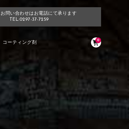
・お問い合わせはお電話にて承ります
TEL:0297-37-7259
0
コーティング剤
く塗られている場所を選択
ださい
く塗られている部分にカラ
ン生地は下記16種類からご選択ください。
選択ください