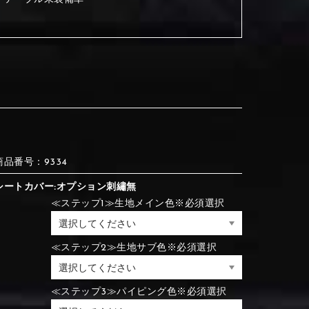
③Red
④Brown
③Red
④Brown
⑦Blue
⑧Orange
③Red
④Brown
③Light gray
④Beige
商品番号：9334
③Light gray
④Beige
シートカバー:オプション刺繡無
⑦Blue
⑧Orange
≪ステップ1≫生地メイン色※必須選択
≪ステップ2≫生地サブ色※必須選択
⑦Wine-red
⑧Yellow
⑦Wine-red
⑧Yellow
⑪Black
⑫Ivory
⑦Blue
⑧Orange
≪ステップ3≫パイピング色※必須選択