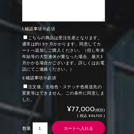
1.確認事項※必須
こちらの商品は受注生産となります。
通常は約1.5ケ月かかります。同意してカ
ートへ追加しご購入ください。（但し年末
年始等の大型連休が重なった場合、最大3
月かかる場合がございます。詳しくはお電
話にてご連絡ください。）
2.確認事項※必須
注文後、生地色・ステッチ色発送先の
変更等はできません。この条件に同意しま
した。
¥77,000
(税別)
(
税込
¥84,700 )
数量