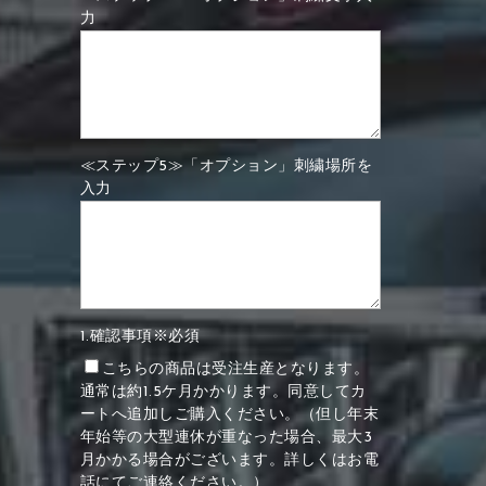
力
≪ステップ5≫「オプション」刺繍場所を
入力
1.確認事項※必須
こちらの商品は受注生産となります。
通常は約1.5ケ月かかります。同意してカ
ートへ追加しご購入ください。（但し年末
年始等の大型連休が重なった場合、最大3
月かかる場合がございます。詳しくはお電
話にてご連絡ください。）