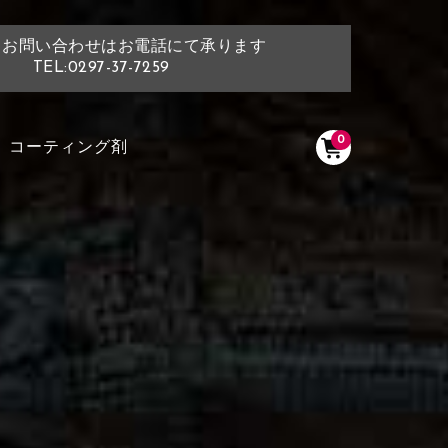
・お問い合わせはお電話にて承ります
TEL:0297-37-7259
0
コーティング剤
く塗られている場所を選択
ださい
く塗られている部分にカラ
選択ください
ン生地は下記16種類からご選択ください。
く塗られている場所を選択