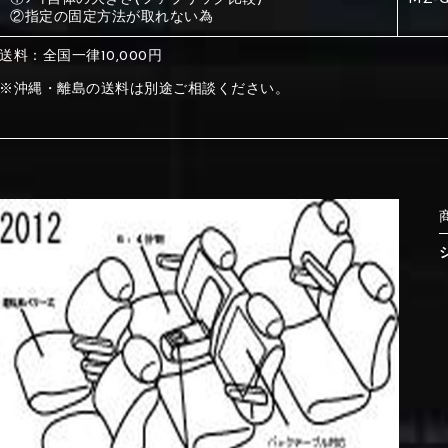
②指定の固定方法が取れない為
①Beige
②Gray
送料：全国一律10,000円
⑤Ivory
⑥Red
※沖縄・離島の送料は別途ご相談ください。
①Beige
②Gray
①Black
②Gray
①Black
②Gray
⑨Orange
⑩Brown
⑤Dark Brown
⑥Yellow
⑤Ivory
⑥Red
⑤Dark Brown
⑥Yellow
⑤Ivory
⑥Red
⑬Sky blue
⑭Pink
⑨Orange
⑩Brown
⑨Pink
⑩White
⑨Orange
⑩Brown