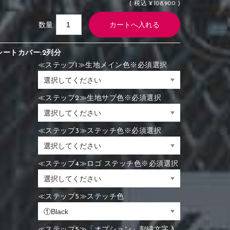
(
税込
¥108,900 )
数量
シートカバー:2列分
≪ステップ1≫生地メイン色※必須選択
≪ステップ2≫生地サブ色※必須選択
≪ステップ3≫ステッチ色※必須選択
≪ステップ4≫ロゴ ステッチ色※必須選択
≪ステップ5≫ステッチ色
≪ステップ5≫「オプション」刺繍文字入