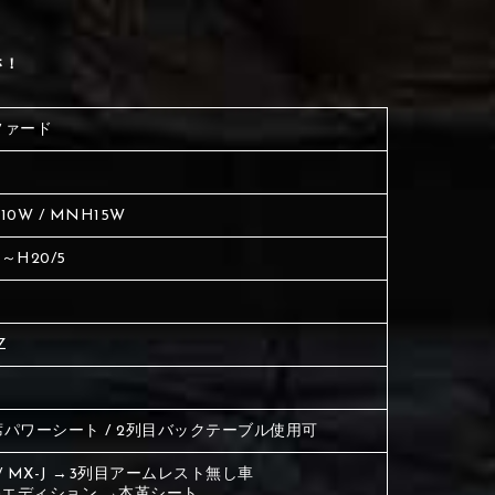
ださい
生地は下記16種類からご選択ください。
く塗られている場所を選択
さ！
ださい
は下記21種類からご選択ください。
ファード
は下記21種類からご選択ください。
10W / MNH15W
5～H20/5
Z
③Light gray
④Beige
パワーシート / 2列目バックテーブル使用可
J / MX-J →3列目アームレスト無し車
Gエディション →本革シート