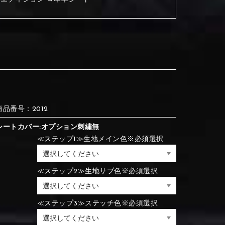
③Red
④Brown
⑦Wine-red
⑧Yellow
③Red
④Brown
③Light gray
④Beige
③Light gray
④Beige
⑪Blue
⑫Aqua blue
商品番号：2012
⑦Blue
⑧Orange
⑦Wine-red
⑧Yellow
シートカバー:オプション刺繡無
⑦Blue
⑧Orange
≪ステップ1≫生地メイン色※必須選択
⑦Wine-red
⑧Yellow
⑮Rose pink
⑯White
≪ステップ2≫生地サブ色※必須選択
⑪Blue
⑫Aqua blue
⑪Black
⑫Ivory
≪ステップ3≫ステッチ色※必須選択
⑪Blue
⑫Aqua blue