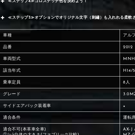
≪ステップ4≫ゴロステッチ色を決めよう！
く
サブ
赤
≪ステップ5≫オプションでオリジナル文字（刺繡）も入れれる柔軟
く
刺繍
車種
アル
刺繍
品番
2012
車両型式
MNH
該当年式
H14/
乗車定員
8人
グレード
3.0M
サイドエアバック装着車
×
①Black
②Gray
適合条件
運転席
適合不可(本革車全車)
AX-
①ｼｰﾄ自体の大きさ(ファブリック比較)
MZ-