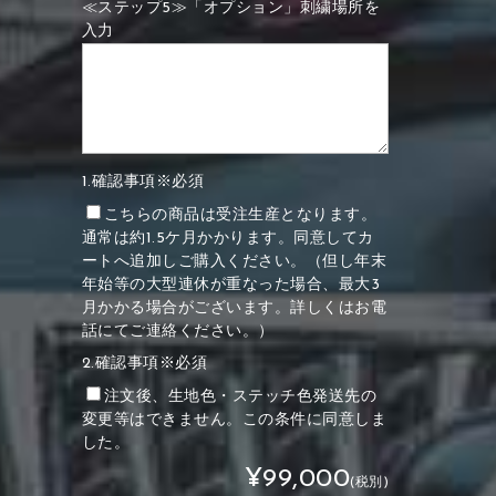
≪ステップ5≫「オプション」刺繍場所を
入力
1.確認事項※必須
こちらの商品は受注生産となります。
通常は約1.5ケ月かかります。同意してカ
ートへ追加しご購入ください。（但し年末
年始等の大型連休が重なった場合、最大3
月かかる場合がございます。詳しくはお電
話にてご連絡ください。）
2.確認事項※必須
注文後、生地色・ステッチ色発送先の
変更等はできません。この条件に同意しま
した。
¥99,000
(税別)