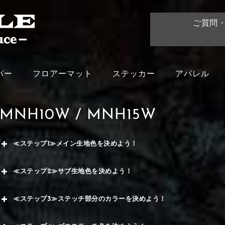
ご質問
パー
フロアーマット
ステッカー
アパレル
MNH10W / MNH15W
≪ステップ1≫メイン生地色を決めよう！
赤
≪ステップ2≫サブ生地色を決めよう！
く
赤
≪ステップ3≫ステッチ部分のカラーを決めよう！
ー
メイ
赤