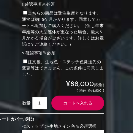
1.確認事項※必須
こちらの商品は受注生産となります。
通常は約1.5ケ月かかります。同意してカ
ートへ追加しご購入ください。（但し年末
年始等の大型連休が重なった場合、最大3
月かかる場合がございます。詳しくはお電
話にてご連絡ください。）
2.確認事項※必須
注文後、生地色・ステッチ色発送先の
変更等はできません。この条件に同意しま
した。
¥88,000
(税別)
(
税込
¥96,800 )
数量
シートカバー:1列分
≪ステップ1≫生地メイン色※必須選択