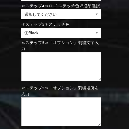
⑪Black
⑫Ivory
⑲Yellow-green
⑳Purple
≪ステップ4≫ロゴ ステッチ色※必須選択
⑮Rose pink
⑯White
≪ステップ5≫ステッチ色
⑮Wine red
⑯Carbon
⑮Rose pink
⑯White
≪ステップ5≫「オプション」刺繍文字入
力
⑮Wine red
⑯Carbon
⑲Yellow-green
⑳Purple
⑲Yellow-green
⑳Purple
≪ステップ5≫「オプション」刺繍場所を
入力