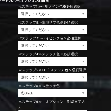
シートカバー:オプション刺繡無
⑪Black
⑫Ivory
≪ステップ1≫生地メイン色※必須選択
⑪Blue
⑫Aqua blue
⑪Blue
⑫Aqua blue
≪ステップ2≫生地サブ色※必須選択
⑮Wine red
⑯Carbon
⑪Black
⑫Ivory
≪ステップ3≫パイピング色※必須選択
⑮Rose pink
⑯White
⑮Wine red
⑯Carbon
⑮Rose pink
⑯White
≪ステップ4≫ステッチ色※必須選択
≪ステップ5≫ロゴ ステッチ色※必須選択
⑮Wine red
⑯Carbon
⑲Yellow-green
⑳Purple
⑲Yellow-green
⑳Purple
≪ステップ6≫ステッチ色
≪ステップ6≫「オプション」刺繍文字入
力