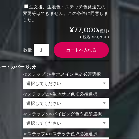
注文後、生地色・ステッチ色発送先の
変更等はできません。この条件に同意しま
した。
¥77,000
(税別)
(
税込
¥84,700 )
数量
シートカバー:1列分
≪ステップ1≫生地メイン色※必須選択
≪ステップ2≫生地サブ色※必須選択
≪ステップ3≫パイピング色※必須選択
≪ステップ4≫ステッチ色※必須選択