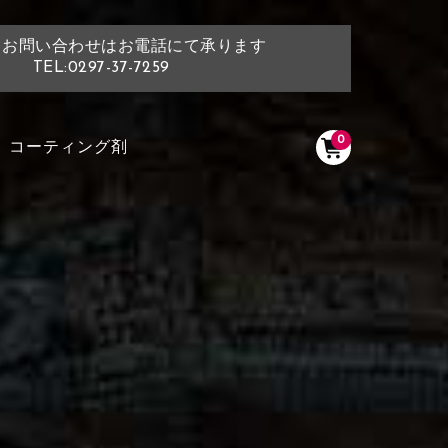
・お問い合わせはお電話にて承ります
TEL:0297-37-7259
0
コーティング剤
く塗られている場所を選択
ださい
く塗られている部分にカラ
ン生地は下記16種類からご選択ください。
選択ください