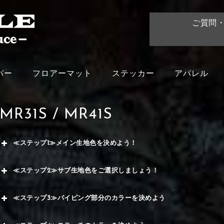
ご質問
パー
フロアーマット
ステッカー
アパレル
MR31S / MR41S
≪ステップ1≫メイン生地色を決めよう！
赤
≪ステップ2≫サブ生地色をご選択しましょう！
く
赤
≪ステップ3≫パイピング部分のカラーを決めよう
メイ
ー