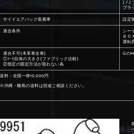
J /
ブラ
①Beige
②Gray
サイドエアバック装着車
設定
適合条件
シー
①Beige
②Gray
ＢＯ
運転
適合不可(本革車全車)
GのM
①ｼｰﾄ自体の大きさ(ファブリック比較)
②指定の固定方法が取れない為
⑤Dark Brown
⑥Yellow
①Beige
②Gray
①Black
②Gray
①Black
②Gray
送料：全国一律10,000円
※沖縄・離島の送料は別途ご相談ください。
⑤Dark Brown
⑥Yellow
⑤Ivory
⑥Red
⑤Ivory
⑥Red
⑨Pink
⑩White
⑤Dark Brown
⑥Yellow