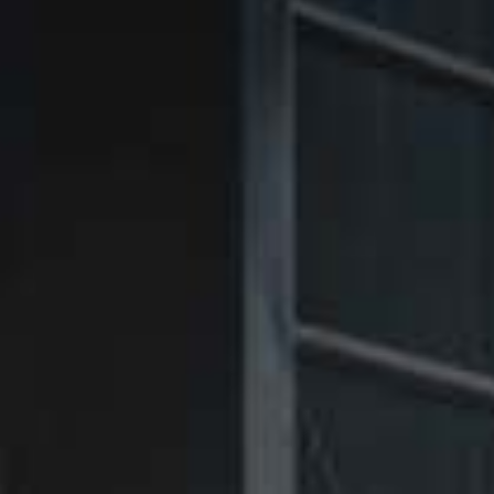
㉑Violet
㉑Violet