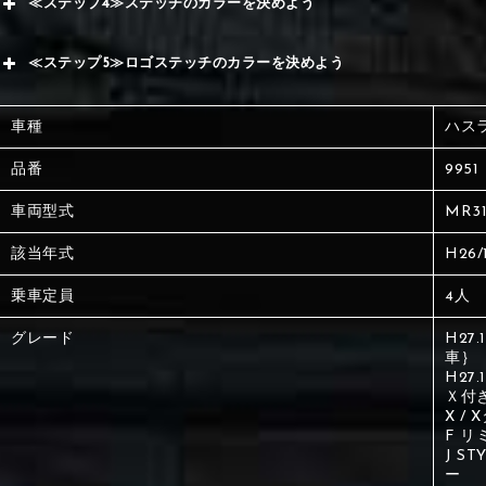
≪ステップ4≫ステッチのカラーを決めよう
赤
サブ
≪ステップ5≫ロゴステッチのカラーを決めよう
く
赤
赤
車種
ハス
く
刺繍
く
品番
9951
車両型式
MR31
刺繍
刺繍
該当年式
H26/
乗車定員
4人
グレード
H27
車｝
H27
Ｘ付
X / 
F リ
J S
ー