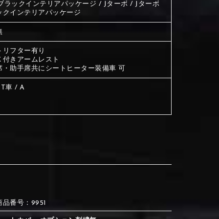
 J ブラックインテリアパッケージ / Jターボ / Jターボ
ックインテリアパッケージ
③Red
④Brown
無
トリフター有り
③Red
④Brown
Ｘ付きアームレスト
席・助手席共にシートヒーター装備車 可
T車 / A
⑦Blue
⑧Orange
③Red
④Brown
③Light gray
④Beige
③Light gray
④Beige
⑦Blue
⑧Orange
⑦Wine-red
⑧Yellow
⑦Wine-red
⑧Yellow
⑪Black
⑫Ivory
⑦Blue
⑧Orange
商品番号：9951