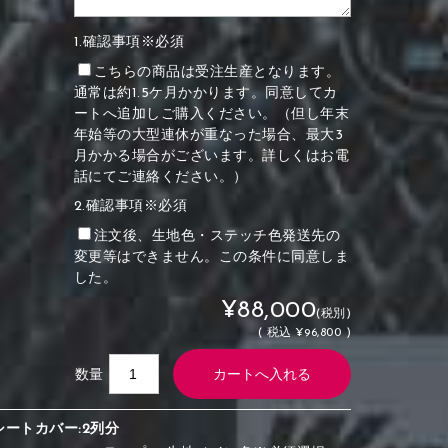
1.確認事項※必須
こちらの商品は受注生産となります。
通常は約1.5ケ月かかります。同意してカ
ートへ追加しご購入ください。（但し年末
年始等の大型連休が重なった場合、最大3
月かかる場合がございます。詳しくはお電
話にてご連絡ください。）
2.確認事項※必須
注文後、生地色・ステッチ色発送先の
変更等はできません。この条件に同意しま
した。
¥88,000
(税別)
(
税込
¥96,800 )
数量
シートカバー:2列分