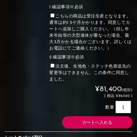
1.確認事項※必須
こちらの商品は受注生産となります。
通常は約1.5ケ月かかります。同意してカ
ートへ追加しご購入ください。（但し年
末年始等の大型連休が重なった場合、最
大3月かかる場合がございます。詳しくは
お電話にてご連絡ください。）
2.確認事項※必須
注文後、生地色・ステッチ色発送先の
変更等はできません。この条件に同意し
ました。
¥81,400
(税別)
(
税込
¥89,540 )
数量