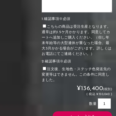
1.確認事項※必須
こちらの商品は受注生産となります。
通常は約1.5ケ月かかります。同意してカ
ートへ追加しご購入ください。（但し年
末年始等の大型連休が重なった場合、最
大3月かかる場合がございます。詳しくは
お電話にてご連絡ください。）
2.確認事項※必須
注文後、生地色・ステッチ色発送先の
変更等はできません。この条件に同意し
ました。
¥136,400
(税別)
(
税込
¥150,040 )
数量