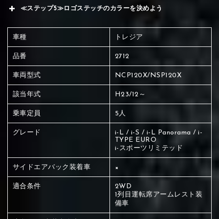
≪ステップ5≫ロゴステッチのカラーを決めよう
車種
トレジア
品番
2712
車両型式
NCP120X/NSP120X
該当年式
H23/12～
乗車定員
5人
グレード
i-L / i-S / i-L Panorama / i-
TYPE EURO
i-スポーツリミテッド
サイドエアバック装着車
×
適合条件
2WD
1列目運転席アームレスト装
赤く塗られている場所を選択
備車