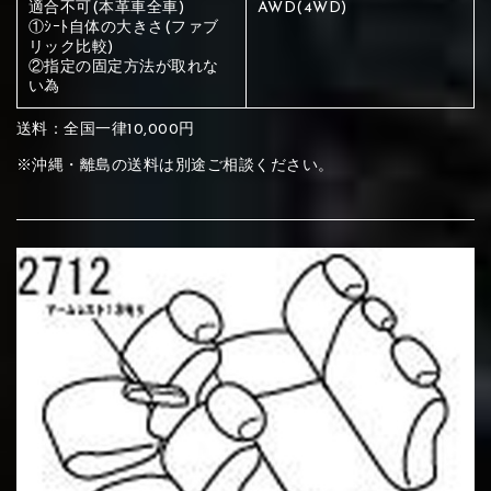
ください
適合不可(本革車全車)
AWD(4WD)
①ｼｰﾄ自体の大きさ(ファブ
赤く塗られている部分にカラ
リック比較)
②指定の固定方法が取れな
メイン生地は下記16種類からご選択ください。
ー選択ください
い為
送料：全国一律10,000円
赤く塗られている場所を選択
サブ生地は下記16種類からご選択ください。
※沖縄・離島の送料は別途ご相談ください。
ください
赤く塗られている場所を選択
赤く塗られている場所を選択
①Beige
②Gray
③Red
ください
刺繍は下記21種類からご選択ください。
ください
①Beige
②Gray
③Red
刺繍は下記21種類からご選択ください。
刺繍は下記21種類からご選択ください。
④Brown
⑤Dark Brown
⑥Yellow
①Beige
②Gray
③Red
④Brown
⑤Dark Brown
⑥Yellow
①Black
②Gray
③Light gray
①Black
②Gray
③Light gray