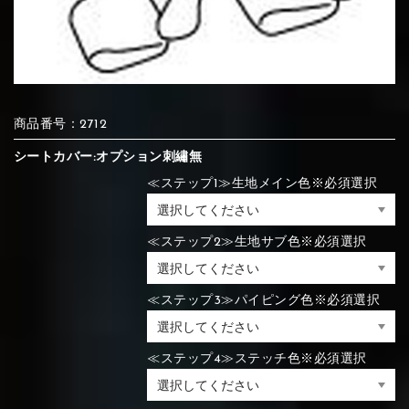
⑦Blue
⑧Orange
⑨Pink
④Brown
⑤Dark Brown
⑥Yellow
④Beige
⑤Ivory
⑥Red
⑦Blue
⑧Orange
⑨Pink
④Beige
⑤Ivory
⑥Red
商品番号：2712
シートカバー:オプション刺繡無
⑩White
⑪Black
⑫Ivory
≪ステップ1≫生地メイン色※必須選択
⑦Blue
⑧Orange
⑨Pink
⑦Wine-red
⑧Yellow
⑨Orange
⑦Wine-red
⑧Yellow
⑨Orange
⑩White
⑪Black
⑫Ivory
≪ステップ2≫生地サブ色※必須選択
≪ステップ3≫パイピング色※必須選択
⑬Light gray
⑭Caramel
⑮Wine red
⑩White
⑪Black
⑫Ivory
⑩Brown
⑪Blue
⑫Aqua blue
⑩Brown
⑪Blue
⑫Aqua blue
≪ステップ4≫ステッチ色※必須選択
⑬Light gray
⑭Caramel
⑮Wine red