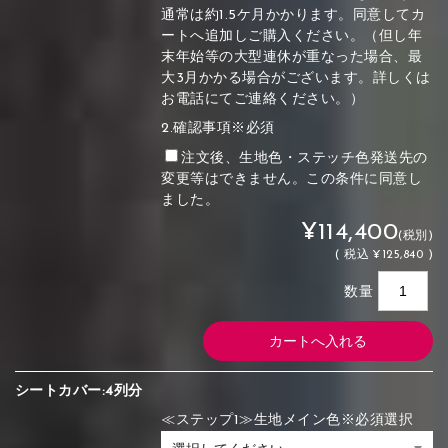
通常は約1.5ケ月かかります。同意してカ
ートへ追加しご購入ください。（但し年
末年始等の大型連休が重なった場合、最
大3月かかる場合がございます。詳しくは
お電話にてご連絡ください。）
2.確認事項※必須
注文後、生地色・ステッチ色発送先の
変更等はできません。この条件に同意し
ました。
¥114,400
(税別)
(
税込
¥125,840 )
数量
シートカバー:4列分
≪ステップ1≫生地メイン色※必須選択