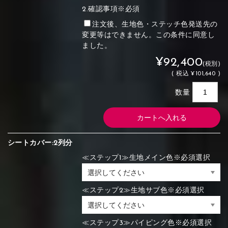
2.確認事項※必須
注文後、生地色・ステッチ色発送先の
変更等はできません。この条件に同意し
ました。
¥92,400
(税別)
(
税込
¥101,640 )
数量
シートカバー:2列分
≪ステップ1≫生地メイン色※必須選択
≪ステップ2≫生地サブ色※必須選択
≪ステップ3≫パイピング色※必須選択