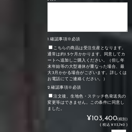
1.確認事項※必須
こちらの商品は受注生産となります。
通常は約1.5ケ月かかります。同意してカ
ートへ追加しご購入ください。（但し年
末年始等の大型連休が重なった場合、最
大3月かかる場合がございます。詳しくは
お電話にてご連絡ください。）
2.確認事項※必須
注文後、生地色・ステッチ色発送先の
変更等はできません。この条件に同意し
ました。
¥103,400
(税別)
(
税込
¥113,740 )