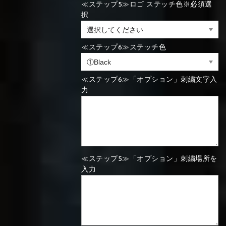
≪ステップ5≫ロゴ ステッチ色※必須選
択
⑯Carbon
⑬Light gray
⑭Caramel
⑮Wine red
⑬Sky blue
⑭Pink
⑮Rose pink
⑬Sky blue
⑭Pink
⑮Rose pink
≪ステップ6≫ステッチ色
⑯Carbon
≪ステップ6≫「オプション」刺繍文字入
力
⑯White
⑰Silver
⑱Green
⑯Carbon
⑯White
⑰Silver
⑱Green
≪ステップ5≫「オプション」刺繍場所を
⑲Yellow-
⑳Purple
㉑Violet
入力
⑲Yellow-
⑳Purple
㉑Violet
green
green