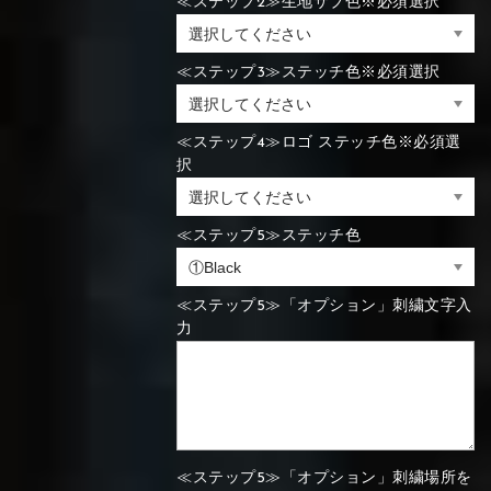
≪ステップ2≫生地サブ色※必須選択
⑬Sky blue
⑭Pink
⑮Rose pink
⑯Carbon
≪ステップ3≫ステッチ色※必須選択
⑯White
⑰Silver
⑱Green
⑯Carbon
≪ステップ4≫ロゴ ステッチ色※必須選
⑯White
⑰Silver
⑱Green
択
≪ステップ5≫ステッチ色
⑲Yellow-
⑳Purple
㉑Violet
green
⑲Yellow-
⑳Purple
㉑Violet
≪ステップ5≫「オプション」刺繍文字入
green
力
≪ステップ5≫「オプション」刺繍場所を