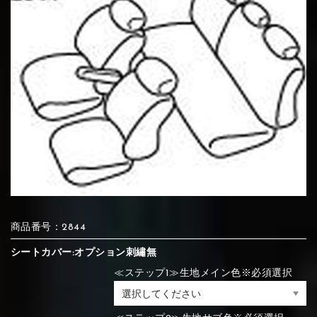
⑦Blue
⑧Orange
⑨Pink
④Beige
⑤Ivory
⑥Red
⑦Blue
⑧Orange
⑨Pink
⑯White
⑰Silver
⑱Green
⑦Wine-red
⑧Yellow
⑨Orange
⑦Wine-red
⑧Yellow
⑨Orange
⑩White
⑪Black
⑫Ivory
⑩White
⑪Black
⑫Ivory
⑲Yellow-
⑳Purple
㉑Violet
⑩Brown
⑪Blue
⑫Aqua blue
green
⑩Brown
⑪Blue
⑫Aqua blue
商品番号：2844
⑬Light gray
⑭Caramel
⑮Wine red
シートカバー:オプション刺繡無
≪ステップ1≫生地メイン色※必須選択
⑬Light gray
⑭Caramel
⑮Wine red
⑬Sky blue
⑭Pink
⑮Rose pink