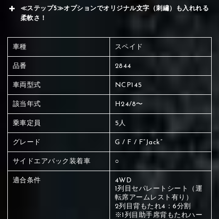
≪ステップ5≫オプションでオリジナル文字（刺繡）も入れれる
柔軟さ！
車種
スペイド
品番
2844
車両型式
NCP145
該当年式
H24/8〜
乗車定員
5人
グレード
G / F / F“Jack”
サイドエアバック装着車
○
①Black
②Gray
③Light gray
適合条件
4WD
1列目セパレートシート（運
転席アームレスト有り）
赤く塗られている場所を選択
2列目背もたれ4：6分割
※1列目助手席背もたれハー