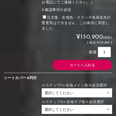
お電話にてご連絡ください。）
2.確認事項※必須
注文後、生地色・ステッチ色発送先の
変更等はできません。この条件に同意し
ました。
¥130,900
(税別)
(
税込
¥143,990 )
数量
シートカバー:6列分
≪ステップ1≫生地メイン色※必須選択
≪ステップ2≫生地サブ色※必須選択