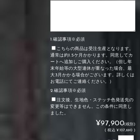
1.確認事項※必須
こちらの商品は受注生産となります。
通常は約1.5ケ月かかります。同意してカ
ートへ追加しご購入ください。（但し年
末年始等の大型連休が重なった場合、最
大3月かかる場合がございます。詳しくは
お電話にてご連絡ください。）
2.確認事項※必須
注文後、生地色・ステッチ色発送先の
変更等はできません。この条件に同意し
ました。
¥97,900
(税別)
(
税込
¥107,690 )