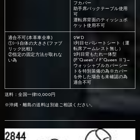
ください
フカバー
赤く塗られている部分にカラ
助手席バックテーブル使用
④Beige
⑤Ivory
⑥Red
可
ー選択ください
運転席背面のティッシュポ
メイン生地は下記16種類からご選択ください。
赤く塗られている場所を選択
ケット使用不可
ください
適合不可(本革車全車)
2WD
サブ生地は下記16種類からご選択ください。
赤く塗られている場所を選択
1列目セパレートシート（運
①ｼｰﾄ自体の大きさ(ファブ
転席アームレスト無し）
リック比較)
⑦Wine-red
⑧Yellow
⑨Orange
ください
2列目背もたれ一体型
②指定の固定方法が取れな
刺繍は下記21種類からご選択ください。
{F“Queen” / F“Queen Ⅱ”}→
い為
①Beige
②Gray
③Red
ウォッシャブルカバーシー
トを特別装備の為※カバー
刺繍は下記21種類からご選択ください。
を外した場合も未確認の為
①Beige
②Gray
③Red
適合不可
送料：全国一律10,000円
⑩Brown
⑪Blue
⑫Aqua blue
①Black
②Gray
③Light gray
※沖縄・離島の送料は別途ご相談ください。
④Brown
⑤Dark Brown
⑥Yellow
①Black
②Gray
③Light gray
④Brown
⑤Dark Brown
⑥Yellow
⑬Sky blue
⑭Pink
⑮Rose pink
④Beige
⑤Ivory
⑥Red