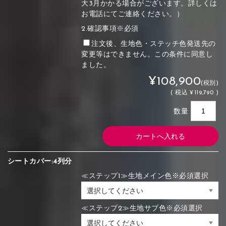
大3月かかる場合がございます。詳しくは
お電話にてご連絡ください。）
2.確認事項※必須
注文後、生地色・ステッチ色発送先の
変更等はできません。この条件に同意し
ました。
¥108,900
(税別)
(
税込
¥119,790 )
数量
シートカバー:4列分
≪ステップ1≫生地メイン色※必須選択
≪ステップ2≫生地サブ色※必須選択