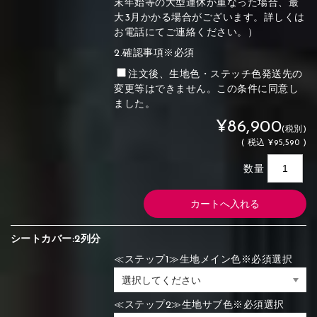
末年始等の大型連休が重なった場合、最
大3月かかる場合がございます。詳しくは
お電話にてご連絡ください。）
2.確認事項※必須
注文後、生地色・ステッチ色発送先の
変更等はできません。この条件に同意し
ました。
¥86,900
(税別)
(
税込
¥95,590 )
数量
シートカバー:2列分
≪ステップ1≫生地メイン色※必須選択
≪ステップ2≫生地サブ色※必須選択