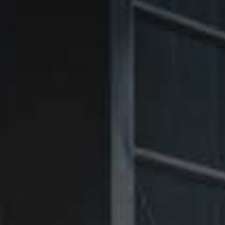
㉑Violet
㉑Violet