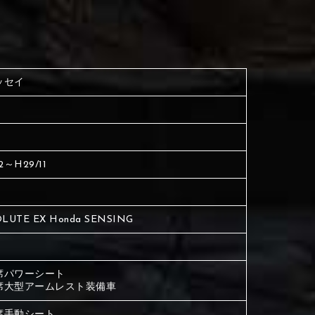
く塗られている場所を選択
生地は下記16種類からご選択ください。
ださい
く塗られている場所を選択
く塗られている場所を選択
ッセイ
ださい
は下記21種類からご選択ください。
ださい
は下記21種類からご選択ください。
は下記21種類からご選択ください。
2～H29/11
LUTE EX Honda SENSING
席パワーシート
席大型アームレスト装備車
席手動シート