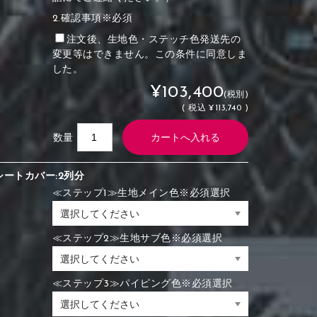
2.確認事項※必須
注文後、生地色・ステッチ色発送先の
変更等はできません。この条件に同意しま
した。
¥103,400
(税別)
(
税込
¥113,740 )
数量
シートカバー:2列分
≪ステップ1≫生地メイン色※必須選択
≪ステップ2≫生地サブ色※必須選択
≪ステップ3≫パイピング色※必須選択