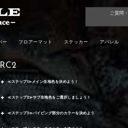
ご質問
パー
フロアーマット
ステッカー
アパレル
RC2
≪ステップ1≫メイン生地色を決めよう！
赤
≪ステップ2≫サブ生地色をご選択しましょう！
く
赤
≪ステップ3≫パイピング部分のカラーを決めよう
メイ
ー