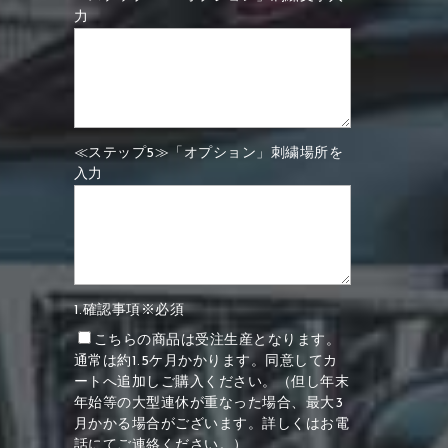
力
≪ステップ5≫「オプション」刺繍場所を
入力
1.確認事項※必須
こちらの商品は受注生産となります。
通常は約1.5ケ月かかります。同意してカ
ートへ追加しご購入ください。（但し年末
年始等の大型連休が重なった場合、最大3
月かかる場合がございます。詳しくはお電
話にてご連絡ください。）