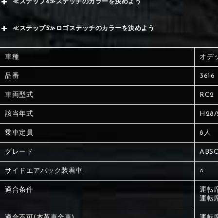
≪ステップ4≫ステッチのカラーを決めよう
赤
サブ
≪ステップ5≫ロゴステッチのカラーを決めよう
く
赤
赤
車種
オデ
く
刺繍
く
品番
3616
車両型式
RC2
刺繍
刺繍
該当年式
H28/
乗車定員
8人
グレード
ABSO
サイドエアバック装着車
○
適合条件
運転
運転
適合不可(本革車全車)
運転