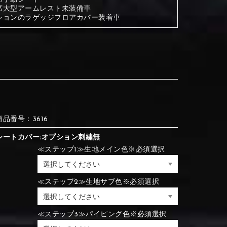
席大型アームレスト未装備車
ションのラゲッジフロアカバー装着車
③Red
④Brown
③Red
④Brown
⑦Blue
⑧Orange
③Red
④Brown
③Light gray
④Beige
商品番号：3616
③Light gray
④Beige
シートカバー:オプション刺繡無
⑦Blue
⑧Orange
≪ステップ1≫生地メイン色※必須選択
≪ステップ2≫生地サブ色※必須選択
⑦Wine-red
⑧Yellow
⑦Wine-red
⑧Yellow
⑪Black
⑫Ivory
⑦Blue
⑧Orange
≪ステップ3≫パイピング色※必須選択