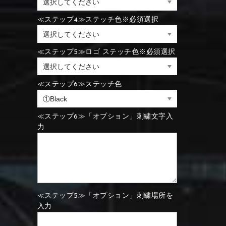
⑪Black
⑫Ivory
≪ステップ4≫ステッチ色※必須選択
⑪Blue
⑫Aqua blue
⑪Blue
⑫Aqua blue
≪ステップ5≫ロゴ ステッチ色※必須選択
⑮Wine red
⑯Carbon
⑪Black
⑫Ivory
≪ステップ6≫ステッチ色
⑮Rose pink
⑯White
⑮Wine red
⑯Carbon
⑮Rose pink
⑯White
≪ステップ6≫「オプション」刺繍文字入
力
⑮Wine red
⑯Carbon
⑲Yellow-green
⑳Purple
⑲Yellow-green
⑳Purple
≪ステップ5≫「オプション」刺繍場所を
入力