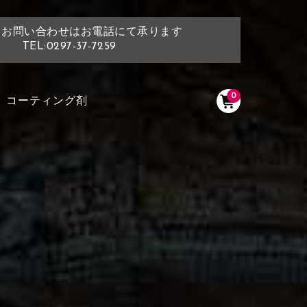
・お問い合わせはお電話にて承ります
TEL:0297-37-7259
0
コーティング剤
く塗られている場所を選択
ださい
く塗られている部分にカラ
ン生地は下記16種類からご選択ください。
選択ください