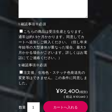
1.確認事項※必須
こちらの商品は受注生産となります。
通常は約1.5ケ月かかります。同意してカ
ートへ追加しご購入ください。（但し年末
年始等の大型連休が重なった場合、最大3
月かかる場合がございます。詳しくはお電
話にてご連絡ください。）
2.確認事項※必須
注文後、生地色・ステッチ色発送先の
変更等はできません。この条件に同意しま
した。
¥92,400
(税別)
(
税込
¥101,640 )
数量