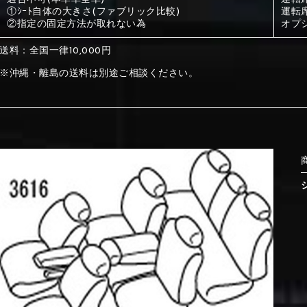
①ｼｰﾄ自体の大きさ(ファブリック比較)
運転
②指定の固定方法が取れない為
オプ
①Beige
②Gray
送料：全国一律10,000円
※沖縄・離島の送料は別途ご相談ください。
①Beige
②Gray
⑤Dark Brown
⑥Yellow
①Beige
②Gray
①Black
②Gray
①Black
②Gray
⑤Dark Brown
⑥Yellow
⑤Ivory
⑥Red
⑤Ivory
⑥Red
⑨Pink
⑩White
⑤Dark Brown
⑥Yellow