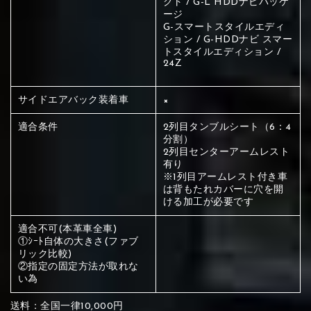
クト / G-L HDDナビパッケ
ください
ージ
赤く塗られている部分にカラ
G-スマートスタイルエディ
ション / G-HDDナビ スマー
メイン生地は下記16種類からご選択ください。
トスタイルエディション /
ー選択ください
24Z
赤く塗られている場所を選択
サブ生地は下記16種類からご選択ください。
サイドエアバック装着車
×
ください
適合条件
2列目タンブルシート（6：4
赤く塗られている場所を選択
赤く塗られている場所を選択
分割）
①Beige
②Gray
③Red
2列目センターアームレスト
ください
有り
刺繍は下記21種類からご選択ください。
ください
※1列目アームレスト付き車
は背もたれカバーに穴を開
①Beige
②Gray
③Red
ける加工が必要です
刺繍は下記21種類からご選択ください。
刺繍は下記21種類からご選択ください。
適合不可(本革車全車)
①ｼｰﾄ自体の大きさ(ファブ
④Brown
⑤Dark Brown
⑥Yellow
リック比較)
①Beige
②Gray
③Red
②指定の固定方法が取れな
い為
④Brown
⑤Dark Brown
⑥Yellow
①Black
②Gray
③Light gray
①Black
②Gray
③Light gray
送料：全国一律10,000円