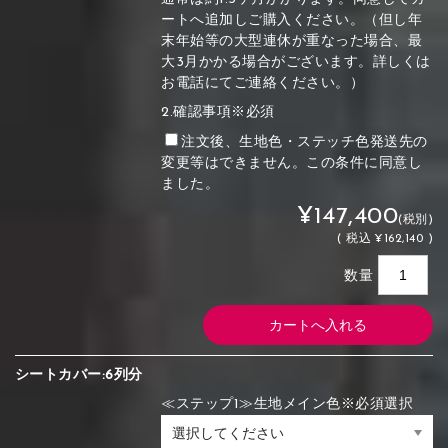
ートへ追加しご購入ください。（但し年
末年始等の大型連休が重なった場合、最
大3月かかる場合がございます。詳しくは
お電話にてご連絡ください。）
2.確認事項※必須
注文後、生地色・ステッチ色発送先の
変更等はできません。この条件に同意し
ました。
¥147,400
(税別)
(
税込
¥162,140 )
数量
シートカバー:6列分
≪ステップ1≫生地メイン色※必須選択