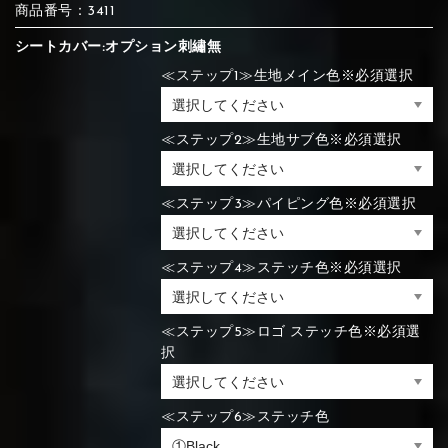
商品番号：3411
⑯Carbon
シートカバー:オプション刺繡無
⑬Light gray
⑭Caramel
⑮Wine red
⑬Sky blue
⑭Pink
⑮Rose pink
⑬Sky blue
⑭Pink
⑮Rose pink
≪ステップ1≫生地メイン色※必須選択
⑯Carbon
≪ステップ2≫生地サブ色※必須選択
⑯White
⑰Silver
⑱Green
⑯Carbon
≪ステップ3≫パイピング色※必須選択
⑯White
⑰Silver
⑱Green
≪ステップ4≫ステッチ色※必須選択
≪ステップ5≫ロゴ ステッチ色※必須選
⑲Yellow-
⑳Purple
㉑Violet
⑲Yellow-
⑳Purple
㉑Violet
択
green
green
≪ステップ6≫ステッチ色