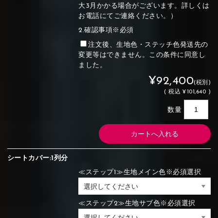
大3月かかる場合がございます。詳しくは
お電話にてご連絡ください。）
2.確認事項※必須
注文後、生地色・ステッチ色発送先の
変更等はできません。この条件に同意し
ました。
¥92,400
(税別)
(
税込
¥101,640 )
数量
シートカバー:1列分
≪ステップ1≫生地メイン色※必須選択
≪ステップ2≫生地サブ色※必須選択