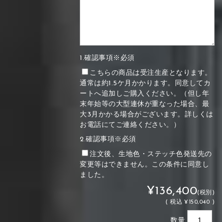
1.確認事項※必須
こちらの商品は受注生産となります。
通常は約1.5ケ月かかります。同意してカ
ートへ追加しご購入ください。（但し年
末年始等の大型連休が重なった場合、最
大3月かかる場合がございます。詳しくは
お電話にてご連絡ください。）
2.確認事項※必須
注文後、生地色・ステッチ色発送先の
変更等はできません。この条件に同意し
ました。
¥136,400
(税別)
(
税込
¥150,040 )
数量