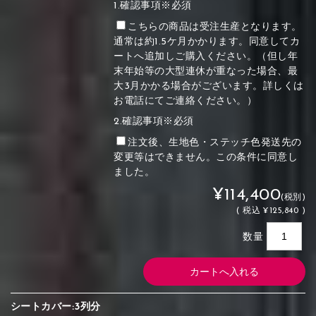
1.確認事項※必須
こちらの商品は受注生産となります。
通常は約1.5ケ月かかります。同意してカ
ートへ追加しご購入ください。（但し年
末年始等の大型連休が重なった場合、最
大3月かかる場合がございます。詳しくは
お電話にてご連絡ください。）
2.確認事項※必須
注文後、生地色・ステッチ色発送先の
変更等はできません。この条件に同意し
ました。
¥114,400
(税別)
(
税込
¥125,840 )
数量
シートカバー:3列分