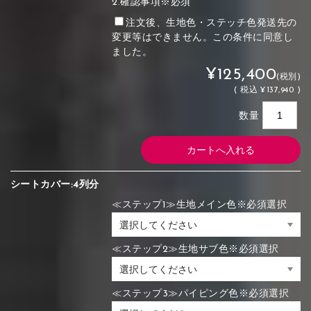
2.確認事項※必須
注文後、生地色・ステッチ色発送先の
変更等はできません。この条件に同意し
ました。
¥125,400
(税別)
(
税込
¥137,940 )
数量
シートカバー:4列分
≪ステップ1≫生地メイン色※必須選択
≪ステップ2≫生地サブ色※必須選択
≪ステップ3≫パイピング色※必須選択