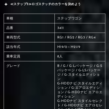
≪ステップ5≫ロゴステッチのカラーを決めよう
車種
ステップワゴン
品番
3411
車両型式
RG1 / RG2 / RG3 / RG4
該当年式
H19/2～H21/9
乗車定員
8人
グレード
B / G / G-Lパッケージ / G-S
パッケージ / G-LSパッケー
ジ / G-スタイルエディショ
ン
G-HDDナビ スタイルエディ
ション / G-エアロエディシ
ョン / G-HDDナビ エアロエ
ディション
赤く塗られている場所を選択
G-HDDナビ スタイルセレク
ト / G-HDDナビ エアロセレ