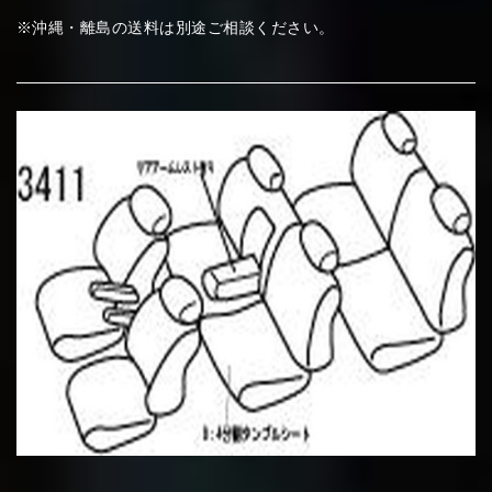
※沖縄・離島の送料は別途ご相談ください。
⑦Blue
⑧Orange
⑨Pink
④Brown
⑤Dark Brown
⑥Yellow
④Beige
⑤Ivory
⑥Red
⑦Blue
⑧Orange
⑨Pink
④Beige
⑤Ivory
⑥Red
⑩White
⑪Black
⑫Ivory
⑦Blue
⑧Orange
⑨Pink
⑦Wine-red
⑧Yellow
⑨Orange
⑦Wine-red
⑧Yellow
⑨Orange
⑩White
⑪Black
⑫Ivory
⑬Light gray
⑭Caramel
⑮Wine red
⑩White
⑪Black
⑫Ivory
⑩Brown
⑪Blue
⑫Aqua blue
⑩Brown
⑪Blue
⑫Aqua blue
⑬Light gray
⑭Caramel
⑮Wine red