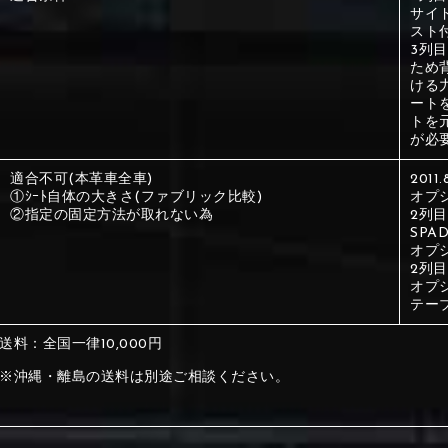
サイ
スト
①Beige
②Gray
3列
ため
ける
ート
①Beige
②Gray
トを
が必
適合不可(本革車全車)
201
①ｼｰﾄ自体の大きさ(ファブリック比較)
オプ
②指定の固定方法が取れない為
2列
⑤Dark Brown
⑥Yellow
SPAD
①Beige
②Gray
①Black
②Gray
①Black
②Gray
オプ
2列
オプ
⑤Dark Brown
⑥Yellow
テー
送料：全国一律10,000円
⑤Ivory
⑥Red
⑤Ivory
⑥Red
※沖縄・離島の送料は別途ご相談ください。
⑨Pink
⑩White
⑤Dark Brown
⑥Yellow