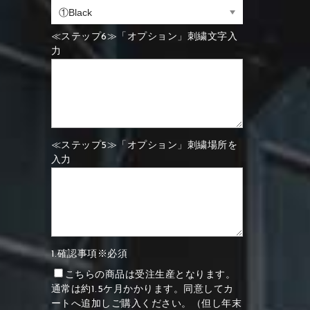
≪ステップ6≫「オプション」刺繍文字入
力
≪ステップ5≫「オプション」刺繍場所を
入力
1.確認事項※必須
こちらの商品は受注生産となります。
通常は約1.5ケ月かかります。同意してカ
ートへ追加しご購入ください。（但し年末