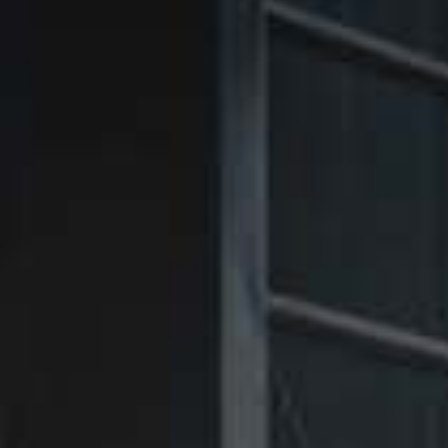
㉑Violet
㉑Violet