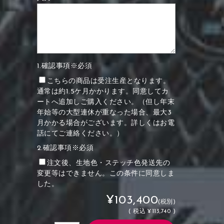
1.確認事項※必須
こちらの商品は受注生産となります。
通常は約1.5ケ月かかります。同意してカ
ートへ追加しご購入ください。（但し年末
年始等の大型連休が重なった場合、最大3
月かかる場合がございます。詳しくはお電
話にてご連絡ください。）
2.確認事項※必須
注文後、生地色・ステッチ色発送先の
変更等はできません。この条件に同意しま
した。
¥103,400
(税別)
(
税込
¥113,740 )