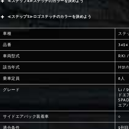
≪ステップ4≫ステッチのカラーを決めよう
赤
サブ
≪ステップ5≫ロゴステッチのカラーを決めよう
く
赤
赤
車種
ステ
く
刺繍
く
品番
3424
車両型式
RK1 /
刺繍
刺繍
該当年式
H21/
乗車定員
8人
グレード
Li 
ドエ
SPAD
エア
サイドエアバック装着車
○
適合条件
2列