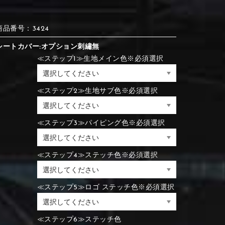
⑪Black
⑫Ivory
⑪Blue
⑫Aqua blue
商品番号：3424
⑪Blue
⑫Aqua blue
シートカバー:オプション刺繡無
≪ステップ1≫生地メイン色※必須選択
⑮Wine red
⑯Carbon
⑪Black
⑫Ivory
≪ステップ2≫生地サブ色※必須選択
⑮Rose pink
⑯White
⑮Wine red
⑯Carbon
⑮Rose pink
⑯White
≪ステップ3≫パイピング色※必須選択
⑮Wine red
⑯Carbon
≪ステップ4≫ステッチ色※必須選択
⑲Yellow-green
⑳Purple
⑲Yellow-green
⑳Purple
≪ステップ5≫ロゴ ステッチ色※必須選択
≪ステップ6≫ステッチ色