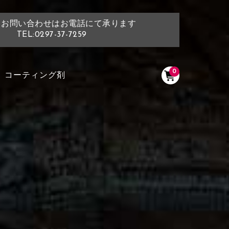
・お問い合わせはお電話にて承ります
TEL:0297-37-7259
0
コーティング剤
く塗られている場所を選択
ださい
く塗られている部分にカラ
ン生地は下記16種類からご選択ください。
選択ください