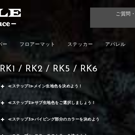
ご質問
パー
フロアーマット
ステッカー
アパレル
RK1 / RK2 / RK5 / RK6
≪ステップ1≫メイン生地色を決めよう！
赤
≪ステップ2≫サブ生地色をご選択しましょう！
く
赤
≪ステップ3≫パイピング部分のカラーを決めよう
メイ
ー