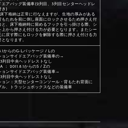
ドエアバッグ装備車(2列目、3列目センターヘッドレ
付き)
③Red
④Brown
目床下格納は正常に行なえますが、生地の厚みがある
背もたれを前に倒し座面にロックさせるため押さえ付
力と、床下格納時に留めるフックを引っ掛ける際、シ
を上から押さえ付ける力が必要となります。またシー
③Red
④Brown
元に戻す際にもロックを解除する際に押さえ付ける力
要となります。
1.8.1からのG-Lパッケージ / Lの
ションサイドエアバッグ装備車の→
目3列目中央ヘッドレストなし
⑦Blue
⑧Orange
A ： 2011.8.1からのS / Zの
③Red
④Brown
③Light gray
④Beige
③Light gray
④Beige
ションサイドエアバッグ装備車→
目3列目中央ヘッドレストなし
ション：大型センターコンソール・背もたれ背面に
⑦Blue
⑧Orange
ブル、トラッシュボックスなどの装備車
⑦Wine-red
⑧Yellow
⑦Wine-red
⑧Yellow
⑪Black
⑫Ivory
⑦Blue
⑧Orange