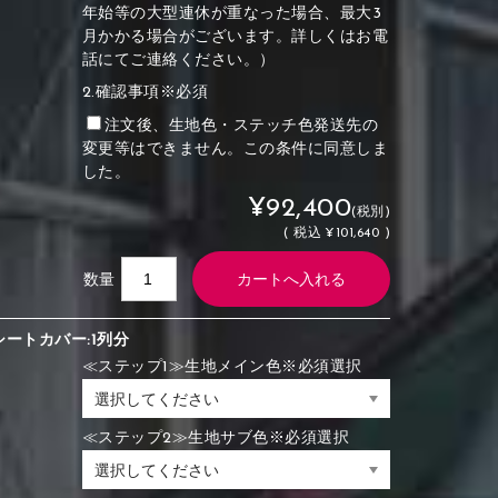
年始等の大型連休が重なった場合、最大3
月かかる場合がございます。詳しくはお電
話にてご連絡ください。）
2.確認事項※必須
注文後、生地色・ステッチ色発送先の
変更等はできません。この条件に同意しま
した。
¥92,400
(税別)
(
税込
¥101,640 )
数量
シートカバー:1列分
≪ステップ1≫生地メイン色※必須選択
≪ステップ2≫生地サブ色※必須選択