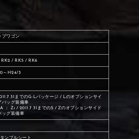
く塗られている場所を選択
生地は下記16種類からご選択ください。
ださい
く塗られている場所を選択
く塗られている場所を選択
ップワゴン
ださい
は下記21種類からご選択ください。
ださい
 RK2 / RK5 / RK6
は下記21種類からご選択ください。
は下記21種類からご選択ください。
10～H24/3
/ 2011.7.31までのG-Lパッケージ / Lのオプションサイ
アバッグ装備車
A ： Zi / 2011.7.31までのS / Zのオプションサイド
バッグ装備車
目タンブルシート