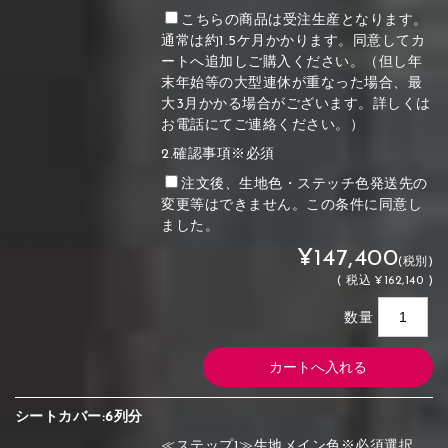
こちらの商品は受注生産となります。
通常は約1.5ケ月かかります。同意してカ
ートへ追加しご購入ください。（但し年
末年始等の大型連休が重なった場合、最
大3月かかる場合がございます。詳しくは
お電話にてご連絡ください。）
2.確認事項※必須
注文後、生地色・ステッチ色発送先の
変更等はできません。この条件に同意し
ました。
¥147,400
(税別)
(
税込
¥162,140 )
数量
シートカバー:6列分
≪ステップ1≫生地メイン色※必須選択