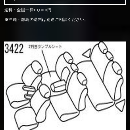
送料：全国一律10,000円
⑦Blue
⑧Orange
⑨Pink
※沖縄・離島の送料は別途ご相談ください。
④Brown
⑤Dark Brown
⑥Yellow
④Beige
⑤Ivory
⑥Red
⑦Blue
⑧Orange
⑨Pink
④Beige
⑤Ivory
⑥Red
⑩White
⑪Black
⑫Ivory
⑦Blue
⑧Orange
⑨Pink
⑦Wine-red
⑧Yellow
⑨Orange
⑦Wine-red
⑧Yellow
⑨Orange
⑩White
⑪Black
⑫Ivory
⑬Light gray
⑭Caramel
⑮Wine red
⑩White
⑪Black
⑫Ivory
⑩Brown
⑪Blue
⑫Aqua blue
⑩Brown
⑪Blue
⑫Aqua blue
⑬Light gray
⑭Caramel
⑮Wine red