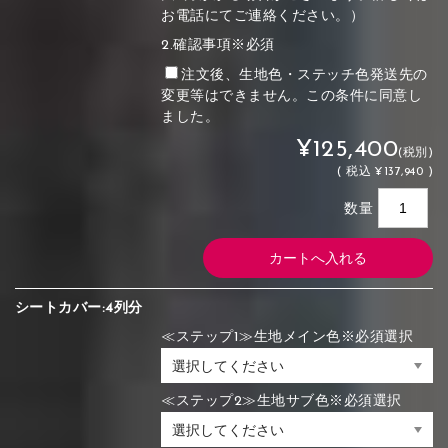
お電話にてご連絡ください。）
2.確認事項※必須
注文後、生地色・ステッチ色発送先の
変更等はできません。この条件に同意し
ました。
¥125,400
(税別)
(
税込
¥137,940 )
数量
シートカバー:4列分
≪ステップ1≫生地メイン色※必須選択
≪ステップ2≫生地サブ色※必須選択