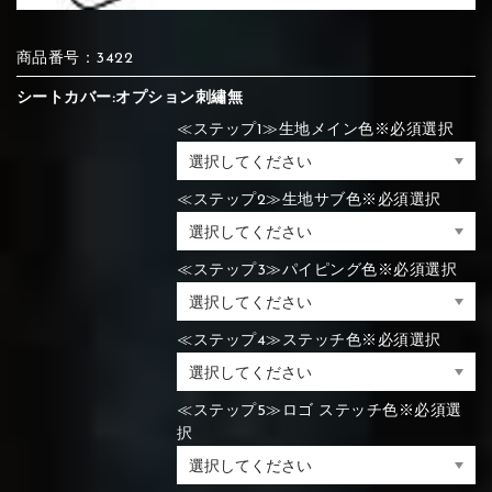
⑯Carbon
商品番号：3422
⑬Light gray
⑭Caramel
⑮Wine red
⑬Sky blue
⑭Pink
⑮Rose pink
⑬Sky blue
⑭Pink
⑮Rose pink
シートカバー:オプション刺繡無
⑯Carbon
≪ステップ1≫生地メイン色※必須選択
≪ステップ2≫生地サブ色※必須選択
⑯White
⑰Silver
⑱Green
⑯Carbon
⑯White
⑰Silver
⑱Green
≪ステップ3≫パイピング色※必須選択
≪ステップ4≫ステッチ色※必須選択
⑲Yellow-
⑳Purple
㉑Violet
⑲Yellow-
⑳Purple
㉑Violet
green
green
≪ステップ5≫ロゴ ステッチ色※必須選
択