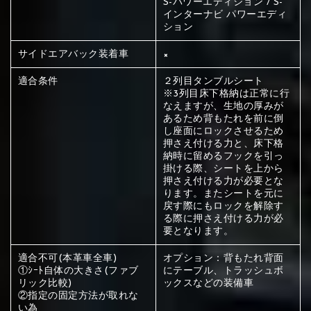
S-パワーエディション / S-
ください
インターナビ パワーエディ
赤く塗られている部分にカラ
ション
メイン生地は下記16種類からご選択ください。
ー選択ください
サイドエアバック装着車
×
適合条件
２列目タンブルシート
※3列目床下格納は正常に行
赤く塗られている場所を選択
サブ生地は下記16種類からご選択ください。
なえますが、生地の厚みが
あるため背もたれを前に倒
ください
し座面にロックさせるため
赤く塗られている場所を選択
赤く塗られている場所を選択
押さえ付ける力と、床下格
①Beige
②Gray
③Red
納時に留めるフックを引っ
ください
刺繍は下記21種類からご選択ください。
ください
掛ける際、シートを上から
押さえ付ける力が必要とな
①Beige
②Gray
③Red
ります。またシートを元に
刺繍は下記21種類からご選択ください。
戻す際にもロックを解除す
刺繍は下記21種類からご選択ください。
る際に押さえ付ける力が必
要となります。
④Brown
⑤Dark Brown
⑥Yellow
適合不可(本革車全車)
オプション：背もたれ背面
①Beige
②Gray
③Red
①ｼｰﾄ自体の大きさ(ファブ
にテーブル、トラッシュボ
リック比較)
ックスなどの装備車
④Brown
⑤Dark Brown
⑥Yellow
①Black
②Gray
③Light gray
②指定の固定方法が取れな
①Black
②Gray
③Light gray
い為