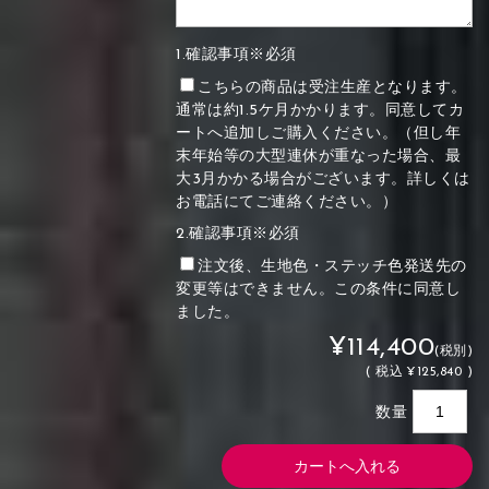
1.確認事項※必須
こちらの商品は受注生産となります。
通常は約1.5ケ月かかります。同意してカ
ートへ追加しご購入ください。（但し年
末年始等の大型連休が重なった場合、最
大3月かかる場合がございます。詳しくは
お電話にてご連絡ください。）
2.確認事項※必須
注文後、生地色・ステッチ色発送先の
変更等はできません。この条件に同意し
ました。
¥114,400
(税別)
(
税込
¥125,840 )
数量