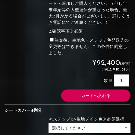
ートへ追加しご購入ください。（但し年
末年始等の大型連休が重なった場合、最
大3月かかる場合がございます。詳しくは
お電話にてご連絡ください。）
2.確認事項※必須
注文後、生地色・ステッチ色発送先の
変更等はできません。この条件に同意し
ました。
¥92,400
(税別)
(
税込
¥101,640 )
数量
シートカバー:1列分
≪ステップ1≫生地メイン色※必須選択