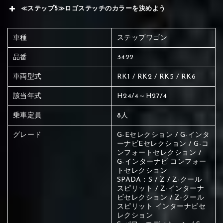
≪ステップ5≫ロゴステッチのカラーを決めよう
車種
ステップワゴン
品番
3422
車両型式
RK1 / RK2 / RK5 / RK6
該当年式
H24/4～H27/4
乗車定員
8人
グレード
G-Eセレクション / G-インタ
ーナビEセレクション / G-コ
ンフォートセレクション /
G-インターナビ コンフォー
トセレクション
SPADA：S / Z / Z-クール
スピリット / Z-インターナ
ビセレクション / Z-クール
赤く塗られている場所を選択
スピリット インターナビセ
レクション