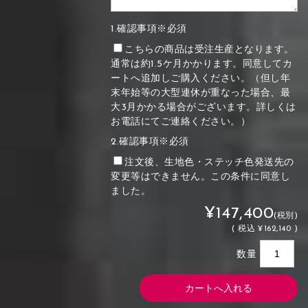
1.確認事項※必須
こちらの商品は受注生産となります。
通常は約1.5ケ月かかります。同意してカ
ートへ追加しご購入ください。（但し年
末年始等の大型連休が重なった場合、最
大3月かかる場合がございます。詳しくは
お電話にてご連絡ください。）
2.確認事項※必須
注文後、生地色・ステッチ色発送先の
変更等はできません。この条件に同意し
ました。
¥147,400
(税別)
(
税込
¥162,140 )
数量