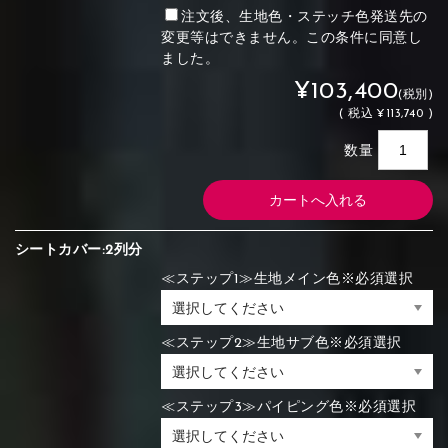
注文後、生地色・ステッチ色発送先の
変更等はできません。この条件に同意し
ました。
¥103,400
(税別)
(
税込
¥113,740 )
数量
シートカバー:2列分
≪ステップ1≫生地メイン色※必須選択
≪ステップ2≫生地サブ色※必須選択
≪ステップ3≫パイピング色※必須選択