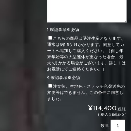
1.確認事項※必須
こちらの商品は受注生産となります。
通常は約1.5ケ月かかります。同意してカ
ートへ追加しご購入ください。（但し年
末年始等の大型連休が重なった場合、最
大3月かかる場合がございます。詳しくは
お電話にてご連絡ください。）
2.確認事項※必須
注文後、生地色・ステッチ色発送先の
変更等はできません。この条件に同意し
ました。
¥114,400
(税別)
(
税込
¥125,840 )
数量