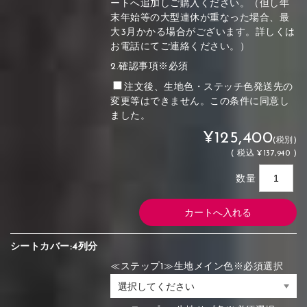
ートへ追加しご購入ください。（但し年
末年始等の大型連休が重なった場合、最
大3月かかる場合がございます。詳しくは
お電話にてご連絡ください。）
2.確認事項※必須
注文後、生地色・ステッチ色発送先の
変更等はできません。この条件に同意し
ました。
¥125,400
(税別)
(
税込
¥137,940 )
数量
シートカバー:4列分
≪ステップ1≫生地メイン色※必須選択