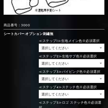
⑦Blue
⑧Orange
⑨Pink
④Brown
⑤Dark Brown
⑥Yellow
商品番号：3000
④Beige
⑤Ivory
⑥Red
⑦Blue
⑧Orange
⑨Pink
④Beige
⑤Ivory
⑥Red
シートカバー:オプション刺繡無
≪ステップ1≫生地メイン色※必須選択
⑩White
⑪Black
⑫Ivory
⑦Blue
⑧Orange
⑨Pink
≪ステップ2≫生地サブ色※必須選択
⑦Wine-red
⑧Yellow
⑨Orange
⑦Wine-red
⑧Yellow
⑨Orange
⑩White
⑪Black
⑫Ivory
≪ステップ3≫パイピング色※必須選択
⑬Light gray
⑭Caramel
⑮Wine red
≪ステップ4≫ステッチ色※必須選択
⑩White
⑪Black
⑫Ivory
⑩Brown
⑪Blue
⑫Aqua blue
⑩Brown
⑪Blue
⑫Aqua blue
⑬Light gray
⑭Caramel
⑮Wine red
≪ステップ5≫ロゴ ステッチ色※必須選
択