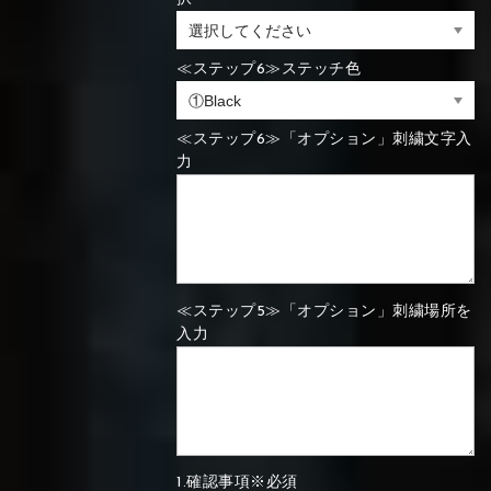
⑯Carbon
⑬Light gray
⑭Caramel
⑮Wine red
≪ステップ6≫ステッチ色
⑬Sky blue
⑭Pink
⑮Rose pink
⑬Sky blue
⑭Pink
⑮Rose pink
⑯Carbon
≪ステップ6≫「オプション」刺繍文字入
力
⑯White
⑰Silver
⑱Green
⑯Carbon
⑯White
⑰Silver
⑱Green
≪ステップ5≫「オプション」刺繍場所を
入力
⑲Yellow-
⑳Purple
㉑Violet
⑲Yellow-
⑳Purple
㉑Violet
green
green
1.確認事項※必須