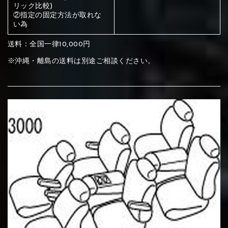
ください
リック比較)
②指定の固定方法が取れな
赤く塗られている部分にカラ
い為
メイン生地は下記16種類からご選択ください。
ー選択ください
送料：全国一律10,000円
※沖縄・離島の送料は別途ご相談ください。
赤く塗られている場所を選択
サブ生地は下記16種類からご選択ください。
ください
赤く塗られている場所を選択
赤く塗られている場所を選択
①Beige
②Gray
③Red
ください
刺繍は下記21種類からご選択ください。
ください
①Beige
②Gray
③Red
刺繍は下記21種類からご選択ください。
刺繍は下記21種類からご選択ください。
④Brown
⑤Dark Brown
⑥Yellow
①Beige
②Gray
③Red
④Brown
⑤Dark Brown
⑥Yellow
①Black
②Gray
③Light gray
①Black
②Gray
③Light gray