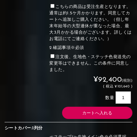
こちらの商品は受注生産となります。
通常は約1.5ケ月かかります。同意してカ
ートへ追加しご購入ください。（但し年
末年始等の大型連休が重なった場合、最
大3月かかる場合がございます。詳しくは
お電話にてご連絡ください。）
2.確認事項※必須
注文後、生地色・ステッチ色発送先の
変更等はできません。この条件に同意し
ました。
¥92,400
(税別)
(
税込
¥101,640 )
数量
シートカバー:1列分