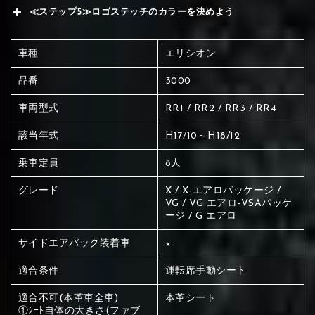
≪ステップ5≫ロゴステッチのカラーを決めよう
車種
エリシオン
品番
3000
車両型式
RR1 / RR2 / RR3 / RR4
該当年式
H17/10～H18/12
乗車定員
8人
グレード
X / X-エアロパッケージ /
VG / VG エアロ-VSAパッケ
ージ / G エアロ
サイドエアバック装着車
×
適合条件
運転席手動シート
赤く塗られている場所を選択
適合不可(本革車全車)
本革シート
①ｼｰﾄ自体の大きさ(ファブ