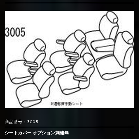
⑦Blue
⑧Orange
⑨Pink
④Brown
⑤Dark Brown
⑥Yellow
④Beige
⑤Ivory
⑥Red
⑦Blue
⑧Orange
⑨Pink
④Beige
⑤Ivory
⑥Red
⑩White
⑪Black
⑫Ivory
⑦Blue
⑧Orange
⑨Pink
⑦Wine-red
⑧Yellow
⑨Orange
⑦Wine-red
⑧Yellow
⑨Orange
⑩White
⑪Black
⑫Ivory
⑬Light gray
⑭Caramel
⑮Wine red
⑩White
⑪Black
⑫Ivory
⑩Brown
⑪Blue
⑫Aqua blue
⑩Brown
⑪Blue
⑫Aqua blue
商品番号：3005
⑬Light gray
⑭Caramel
⑮Wine red
シートカバー:オプション刺繡無