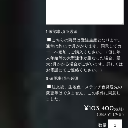
1.確認事項※必須
こちらの商品は受注生産となります。
通常は約1.5ケ月かかります。同意してカ
ートへ追加しご購入ください。（但し年
末年始等の大型連休が重なった場合、最
大3月かかる場合がございます。詳しくは
お電話にてご連絡ください。）
2.確認事項※必須
注文後、生地色・ステッチ色発送先の
変更等はできません。この条件に同意し
ました。
¥103,400
(税別)
(
税込
¥113,740 )
数量