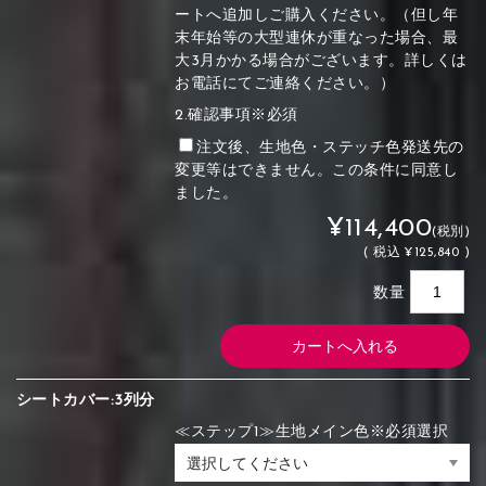
ートへ追加しご購入ください。（但し年
末年始等の大型連休が重なった場合、最
大3月かかる場合がございます。詳しくは
お電話にてご連絡ください。）
2.確認事項※必須
注文後、生地色・ステッチ色発送先の
変更等はできません。この条件に同意し
ました。
¥114,400
(税別)
(
税込
¥125,840 )
数量
シートカバー:3列分
≪ステップ1≫生地メイン色※必須選択