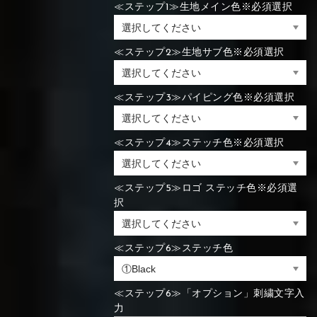
≪ステップ1≫生地メイン色※必須選択
⑯Carbon
⑬Light gray
⑭Caramel
⑮Wine red
⑬Sky blue
⑭Pink
⑮Rose pink
⑬Sky blue
⑭Pink
⑮Rose pink
≪ステップ2≫生地サブ色※必須選択
⑯Carbon
≪ステップ3≫パイピング色※必須選択
⑯White
⑰Silver
⑱Green
≪ステップ4≫ステッチ色※必須選択
⑯Carbon
⑯White
⑰Silver
⑱Green
≪ステップ5≫ロゴ ステッチ色※必須選
択
⑲Yellow-
⑳Purple
㉑Violet
⑲Yellow-
⑳Purple
㉑Violet
≪ステップ6≫ステッチ色
green
green
≪ステップ6≫「オプション」刺繍文字入
力