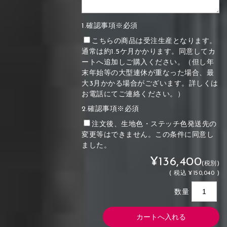
1.確認事項※必須
こちらの商品は受注生産となります。
通常は約1.5ケ月かかります。同意してカ
ートへ追加しご購入ください。（但し年
末年始等の大型連休が重なった場合、最
大3月かかる場合がございます。詳しくは
お電話にてご連絡ください。）
2.確認事項※必須
注文後、生地色・ステッチ色発送先の
変更等はできません。この条件に同意し
ました。
¥136,400
(税別)
(
税込
¥150,040 )
数量