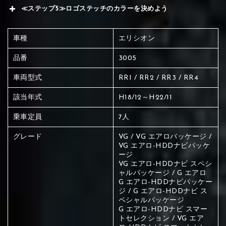
≪ステップ5≫ロゴステッチのカラーを決めよう
車種
エリシオン
品番
3005
車両型式
RR1 / RR2 / RR3 / RR4
該当年式
H18/12～H22/11
乗車定員
7人
グレード
VG / VG エアロパッケージ /
VG エアロ-HDDナビパッケ
ージ
VG エアロ-HDDナビ スペシ
ャルパッケージ / G エアロ
G エアロ-HDDナビパッケー
ジ / G エアロ-HDDナビ ス
ペシャルパッケージ
赤く塗られている場所を選択
G エアロ-HDDナビ スマー
トセレクション / VG エア