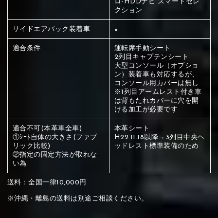
ロ-HDDナビ スマートセレ
ください
クション
赤く塗られている部分にカラ
サイドエアバック装着車
×
メイン生地は下記16種類からご選択ください。
ー選択ください
適合条件
運転席手動シート
2列目キャプテンシート
大型コンソール（オプショ
赤く塗られている場所を選択
サブ生地は下記16種類からご選択ください。
ン）装着車も対応するが、
コンソール用カバーは無し
ください
※1列目アームレスト付き車
赤く塗られている場所を選択
赤く塗られている場所を選択
は背もたれカバーに穴を開
①Beige
②Gray
③Red
ける加工が必要です
ください
刺繍は下記21種類からご選択ください。
ください
適合不可(本革車全車)
本革シート
①Beige
②Gray
③Red
①ｼｰﾄ自体の大きさ(ファブ
H22.11.18以降→3列目中央ヘ
刺繍は下記21種類からご選択ください。
リック比較)
ッドレスト標準装備のため
刺繍は下記21種類からご選択ください。
②指定の固定方法が取れな
い為
④Brown
⑤Dark Brown
⑥Yellow
送料：全国一律10,000円
①Beige
②Gray
③Red
※沖縄・離島の送料は別途ご相談ください。
④Brown
⑤Dark Brown
⑥Yellow
①Black
②Gray
③Light gray
①Black
②Gray
③Light gray