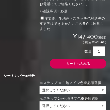
お電話にてご連絡ください。）
2.確認事項※必須
注文後、生地色・ステッチ色発送先の
変更等はできません。この条件に同意し
ました。
¥147,400
(税別)
(
税込
¥162,140 )
数量
シートカバー:6列分
≪ステップ1≫生地メイン色※必須選択
≪ステップ2≫生地サブ色※必須選択