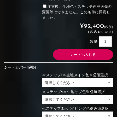
注文後、生地色・ステッチ色発送先の
変更等はできません。この条件に同意し
ました。
¥92,400
(税別)
(
税込
¥101,640 )
数量
シートカバー:1列分
≪ステップ1≫生地メイン色※必須選択
≪ステップ2≫生地サブ色※必須選択
≪ステップ3≫パイピング色※必須選択