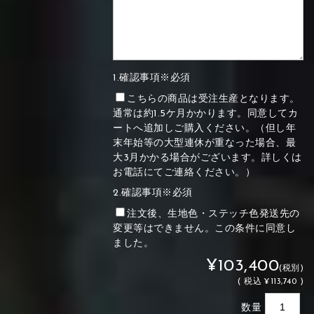
1.確認事項※必須
こちらの商品は受注生産となります。
通常は約1.5ケ月かかります。同意してカ
ートへ追加しご購入ください。（但し年
末年始等の大型連休が重なった場合、最
大3月かかる場合がございます。詳しくは
お電話にてご連絡ください。）
2.確認事項※必須
注文後、生地色・ステッチ色発送先の
変更等はできません。この条件に同意し
ました。
¥103,400
(税別)
(
税込
¥113,740 )
数量