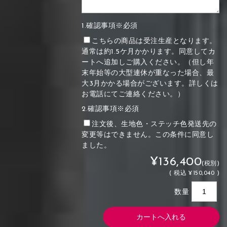
1.確認事項※必須
こちらの商品は受注生産となります。
通常は約1.5ケ月かかります。同意してカ
ートへ追加しご購入ください。（但し年
末年始等の大型連休が重なった場合、最
大3月かかる場合がございます。詳しくは
お電話にてご連絡ください。）
2.確認事項※必須
注文後、生地色・ステッチ色発送先の
変更等はできません。この条件に同意し
ました。
¥136,400
(税別)
(
税込
¥150,040 )
数量