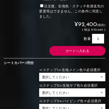
注文後、生地色・ステッチ色発送先の
変更等はできません。この条件に同意し
ました。
¥92,400
(税別)
(
税込
¥101,640 )
数量
シートカバー:1列分
≪ステップ1≫生地メイン色※必須選択
≪ステップ2≫生地サブ色※必須選択
≪ステップ3≫パイピング色※必須選択