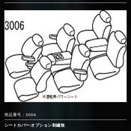
⑦Blue
⑧Orange
⑨Pink
④Brown
⑤Dark Brown
⑥Yellow
④Beige
⑤Ivory
⑥Red
⑦Blue
⑧Orange
⑨Pink
④Beige
⑤Ivory
⑥Red
⑩White
⑪Black
⑫Ivory
⑦Blue
⑧Orange
⑨Pink
⑦Wine-red
⑧Yellow
⑨Orange
⑦Wine-red
⑧Yellow
⑨Orange
⑩White
⑪Black
⑫Ivory
⑬Light gray
⑭Caramel
⑮Wine red
⑩White
⑪Black
⑫Ivory
⑩Brown
⑪Blue
⑫Aqua blue
⑩Brown
⑪Blue
⑫Aqua blue
商品番号：3006
⑬Light gray
⑭Caramel
⑮Wine red
シートカバー:オプション刺繡無