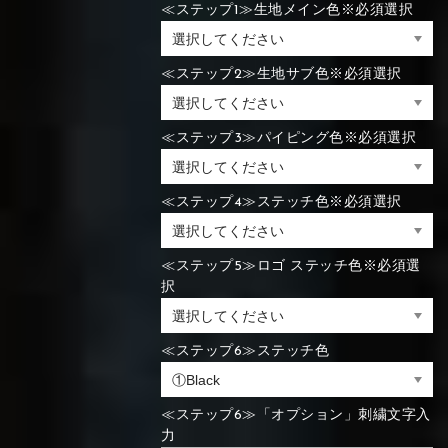
≪ステップ1≫生地メイン色※必須選択
⑯Carbon
⑬Light gray
⑭Caramel
⑮Wine red
⑬Sky blue
⑭Pink
⑮Rose pink
⑬Sky blue
⑭Pink
⑮Rose pink
≪ステップ2≫生地サブ色※必須選択
⑯Carbon
≪ステップ3≫パイピング色※必須選択
⑯White
⑰Silver
⑱Green
≪ステップ4≫ステッチ色※必須選択
⑯Carbon
⑯White
⑰Silver
⑱Green
≪ステップ5≫ロゴ ステッチ色※必須選
択
⑲Yellow-
⑳Purple
㉑Violet
⑲Yellow-
⑳Purple
㉑Violet
≪ステップ6≫ステッチ色
green
green
≪ステップ6≫「オプション」刺繍文字入
力