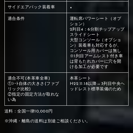
ください
サイドエアバック装着車
×
赤く塗られている部分にカラ
適合条件
運転席パワーシート（オプ
メイン生地は下記16種類からご選択ください。
ー選択ください
ション）
2列目4：6分割チップアップ
スライドシート
大型コンソール（オプショ
赤く塗られている場所を選択
サブ生地は下記16種類からご選択ください。
ン）装着車も対応するが、
コンソール用カバーは無し
ください
※1列目アームレスト付き車
赤く塗られている場所を選択
赤く塗られている場所を選択
は背もたれカバーに穴を開
①Beige
②Gray
③Red
ける加工が必要です
ください
刺繍は下記21種類からご選択ください。
ください
適合不可(本革車全車)
本革シート
①Beige
②Gray
③Red
①ｼｰﾄ自体の大きさ(ファブ
H22.11.18以降→3列目中央ヘ
刺繍は下記21種類からご選択ください。
リック比較)
ッドレスト標準装備のため
刺繍は下記21種類からご選択ください。
②指定の固定方法が取れな
い為
④Brown
⑤Dark Brown
⑥Yellow
送料：全国一律10,000円
①Beige
②Gray
③Red
※沖縄・離島の送料は別途ご相談ください。
④Brown
⑤Dark Brown
⑥Yellow
①Black
②Gray
③Light gray
①Black
②Gray
③Light gray