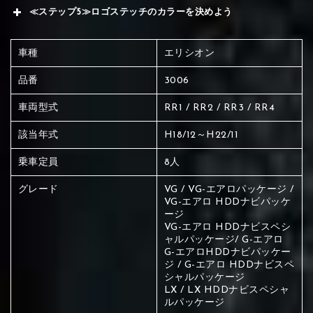
≪ステップ5≫ロゴステッチのカラーを決めよう
車種
エリシオン
品番
3006
車両型式
RR1 / RR2 / RR3 / RR4
該当年式
H18/12～H22/11
乗車定員
8人
グレード
VG / VG-エアロパッケージ /
VG-エアロ HDDナビパッケ
ージ
VG-エアロ HDDナビスペシ
ャルパッケージ/ G-エアロ
G-エアロHDDナビパッケー
ジ / G-エアロ HDDナビスペ
シャルパッケージ
赤く塗られている場所を選択
LX / LX HDDナビスペシャ
ルパッケージ