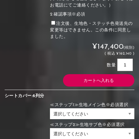
お電話にてご連絡ください。）
2.確認事項※必須
注文後、生地色・ステッチ色発送先の
変更等はできません。この条件に同意し
ました。
¥147,400
(税別)
(
税込
¥162,140 )
数量
シートカバー:6列分
≪ステップ1≫生地メイン色※必須選択
≪ステップ2≫生地サブ色※必須選択