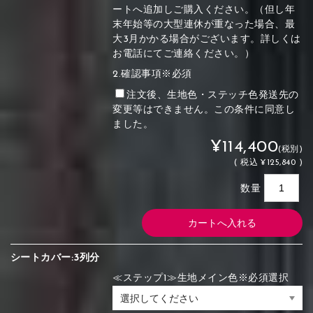
ートへ追加しご購入ください。（但し年
末年始等の大型連休が重なった場合、最
大3月かかる場合がございます。詳しくは
お電話にてご連絡ください。）
2.確認事項※必須
注文後、生地色・ステッチ色発送先の
変更等はできません。この条件に同意し
ました。
¥114,400
(税別)
(
税込
¥125,840 )
数量
シートカバー:3列分
≪ステップ1≫生地メイン色※必須選択