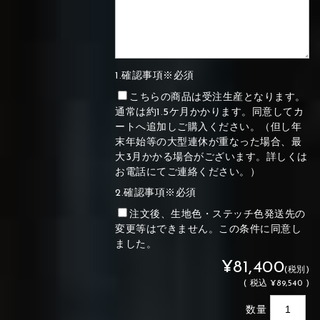
1.確認事項※必須
こちらの商品は受注生産となります。
通常は約1.5ケ月かかります。同意してカ
ートへ追加しご購入ください。（但し年
末年始等の大型連休が重なった場合、最
大3月かかる場合がございます。詳しくは
お電話にてご連絡ください。）
2.確認事項※必須
注文後、生地色・ステッチ色発送先の
変更等はできません。この条件に同意し
ました。
¥81,400
(税別)
(
税込
¥89,540 )
数量