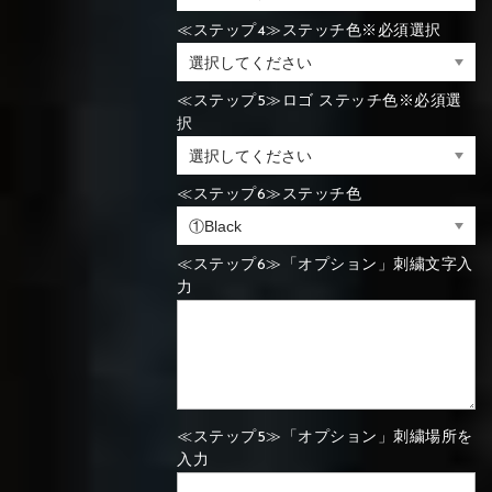
≪ステップ4≫ステッチ色※必須選択
⑯Carbon
⑬Light gray
⑭Caramel
⑮Wine red
⑬Sky blue
⑭Pink
⑮Rose pink
⑬Sky blue
⑭Pink
⑮Rose pink
≪ステップ5≫ロゴ ステッチ色※必須選
⑯Carbon
択
≪ステップ6≫ステッチ色
⑯White
⑰Silver
⑱Green
⑯Carbon
⑯White
⑰Silver
⑱Green
≪ステップ6≫「オプション」刺繍文字入
力
⑲Yellow-
⑳Purple
㉑Violet
⑲Yellow-
⑳Purple
㉑Violet
green
green
≪ステップ5≫「オプション」刺繍場所を
入力