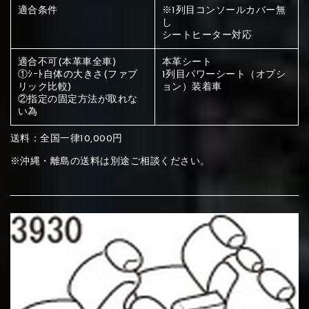
ください
適合条件
※1列目コンソールカバー無
し
赤く塗られている部分にカラ
シートヒーター対応
メイン生地は下記16種類からご選択ください。
ー選択ください
適合不可(本革車全車)
本革シート
①ｼｰﾄ自体の大きさ(ファブ
1列目パワーシート（オプシ
リック比較)
ョン）装着車
赤く塗られている場所を選択
サブ生地は下記16種類からご選択ください。
②指定の固定方法が取れな
い為
ください
赤く塗られている場所を選択
赤く塗られている場所を選択
送料：全国一律10,000円
①Beige
②Gray
③Red
ください
※沖縄・離島の送料は別途ご相談ください。
刺繍は下記21種類からご選択ください。
ください
①Beige
②Gray
③Red
刺繍は下記21種類からご選択ください。
刺繍は下記21種類からご選択ください。
④Brown
⑤Dark Brown
⑥Yellow
①Beige
②Gray
③Red
④Brown
⑤Dark Brown
⑥Yellow
①Black
②Gray
③Light gray
①Black
②Gray
③Light gray