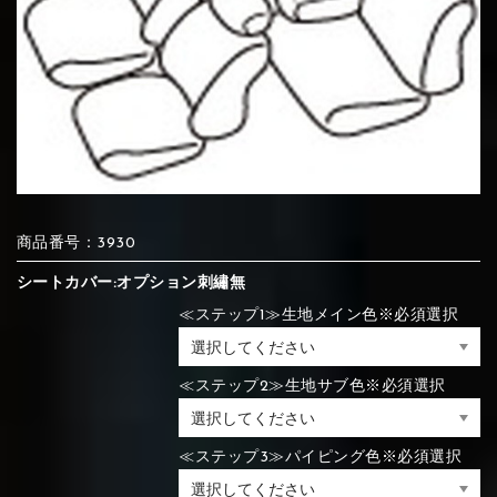
⑦Blue
⑧Orange
⑨Pink
④Brown
⑤Dark Brown
⑥Yellow
④Beige
⑤Ivory
⑥Red
⑦Blue
⑧Orange
⑨Pink
④Beige
⑤Ivory
⑥Red
⑩White
⑪Black
⑫Ivory
商品番号：3930
⑦Blue
⑧Orange
⑨Pink
⑦Wine-red
⑧Yellow
⑨Orange
⑦Wine-red
⑧Yellow
⑨Orange
シートカバー:オプション刺繡無
⑩White
⑪Black
⑫Ivory
≪ステップ1≫生地メイン色※必須選択
⑬Light gray
⑭Caramel
⑮Wine red
≪ステップ2≫生地サブ色※必須選択
⑩White
⑪Black
⑫Ivory
⑩Brown
⑪Blue
⑫Aqua blue
⑩Brown
⑪Blue
⑫Aqua blue
⑬Light gray
⑭Caramel
⑮Wine red
≪ステップ3≫パイピング色※必須選択