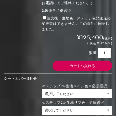
お電話にてご連絡ください。）
2.確認事項※必須
注文後、生地色・ステッチ色発送先の
変更等はできません。この条件に同意し
ました。
¥125,400
(税別)
(
税込
¥137,940 )
数量
シートカバー:5列分
≪ステップ1≫生地メイン色※必須選択
≪ステップ2≫生地サブ色※必須選択