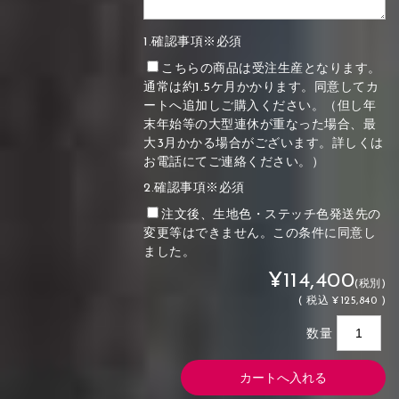
1.確認事項※必須
こちらの商品は受注生産となります。
通常は約1.5ケ月かかります。同意してカ
ートへ追加しご購入ください。（但し年
末年始等の大型連休が重なった場合、最
大3月かかる場合がございます。詳しくは
お電話にてご連絡ください。）
2.確認事項※必須
注文後、生地色・ステッチ色発送先の
変更等はできません。この条件に同意し
ました。
¥114,400
(税別)
(
税込
¥125,840 )
数量