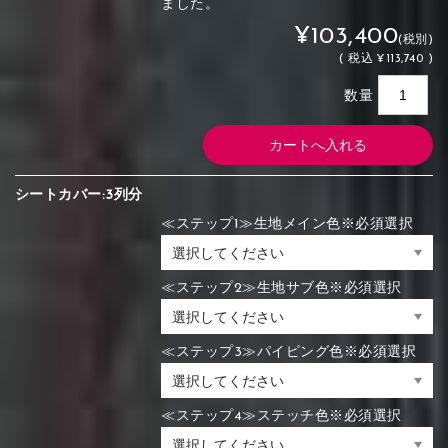
ました。
¥103,400
(税別)
(
税込
¥113,740 )
数量
シートカバー:3列分
≪ステップ1≫生地メイン色※必須選択
≪ステップ2≫生地サブ色※必須選択
≪ステップ3≫パイピング色※必須選択
≪ステップ4≫ステッチ色※必須選択