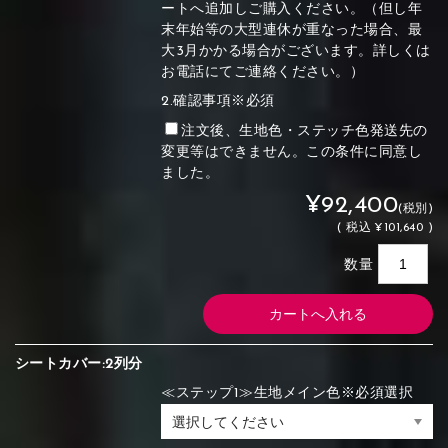
ートへ追加しご購入ください。（但し年
末年始等の大型連休が重なった場合、最
大3月かかる場合がございます。詳しくは
お電話にてご連絡ください。）
2.確認事項※必須
注文後、生地色・ステッチ色発送先の
変更等はできません。この条件に同意し
ました。
¥92,400
(税別)
(
税込
¥101,640 )
数量
シートカバー:2列分
≪ステップ1≫生地メイン色※必須選択