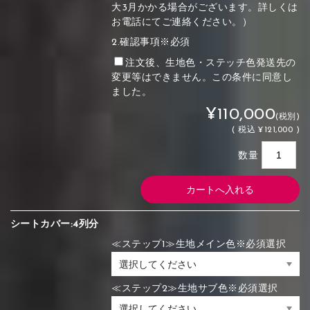
大3月かかる場合がございます。詳しくは
お電話にてご連絡ください。）
2.確認事項※必須
注文後、生地色・ステッチ色発送先の
変更等はできません。この条件に同意し
ました。
¥110,000
(税別)
(
税込
¥121,000 )
数量
シートカバー:4列分
≪ステップ1≫生地メイン色※必須選択
≪ステップ2≫生地サブ色※必須選択