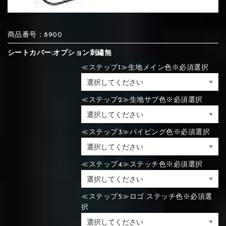
⑦Blue
⑧Orange
⑨Pink
商品番号：8900
④Brown
⑤Dark Brown
⑥Yellow
シートカバー:オプション刺繡無
④Beige
⑤Ivory
⑥Red
⑦Blue
⑧Orange
⑨Pink
④Beige
⑤Ivory
⑥Red
≪ステップ1≫生地メイン色※必須選択
⑩White
⑪Black
⑫Ivory
≪ステップ2≫生地サブ色※必須選択
⑦Blue
⑧Orange
⑨Pink
⑦Wine-red
⑧Yellow
⑨Orange
⑦Wine-red
⑧Yellow
⑨Orange
⑩White
⑪Black
⑫Ivory
≪ステップ3≫パイピング色※必須選択
≪ステップ4≫ステッチ色※必須選択
⑬Light gray
⑭Caramel
⑮Wine red
⑩White
⑪Black
⑫Ivory
⑩Brown
⑪Blue
⑫Aqua blue
⑩Brown
⑪Blue
⑫Aqua blue
≪ステップ5≫ロゴ ステッチ色※必須選
⑬Light gray
⑭Caramel
⑮Wine red
択