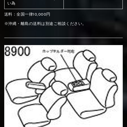
ください
い為
赤く塗られている部分にカラ
送料：全国一律10,000円
メイン生地は下記16種類からご選択ください。
ー選択ください
※沖縄・離島の送料は別途ご相談ください。
赤く塗られている場所を選択
サブ生地は下記16種類からご選択ください。
ください
赤く塗られている場所を選択
赤く塗られている場所を選択
①Beige
②Gray
③Red
ください
刺繍は下記21種類からご選択ください。
ください
①Beige
②Gray
③Red
刺繍は下記21種類からご選択ください。
刺繍は下記21種類からご選択ください。
④Brown
⑤Dark Brown
⑥Yellow
①Beige
②Gray
③Red
④Brown
⑤Dark Brown
⑥Yellow
①Black
②Gray
③Light gray
①Black
②Gray
③Light gray