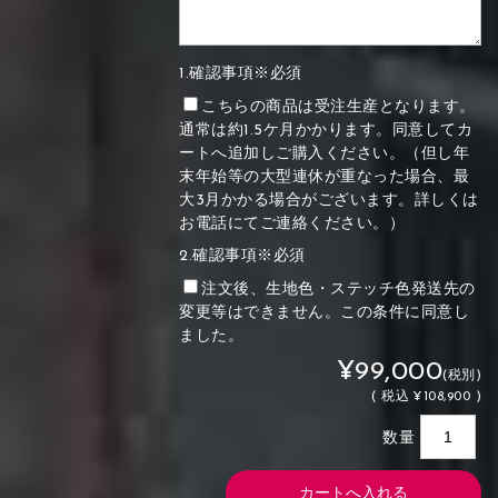
1.確認事項※必須
こちらの商品は受注生産となります。
通常は約1.5ケ月かかります。同意してカ
ートへ追加しご購入ください。（但し年
末年始等の大型連休が重なった場合、最
大3月かかる場合がございます。詳しくは
お電話にてご連絡ください。）
2.確認事項※必須
注文後、生地色・ステッチ色発送先の
変更等はできません。この条件に同意し
ました。
¥99,000
(税別)
(
税込
¥108,900 )
数量