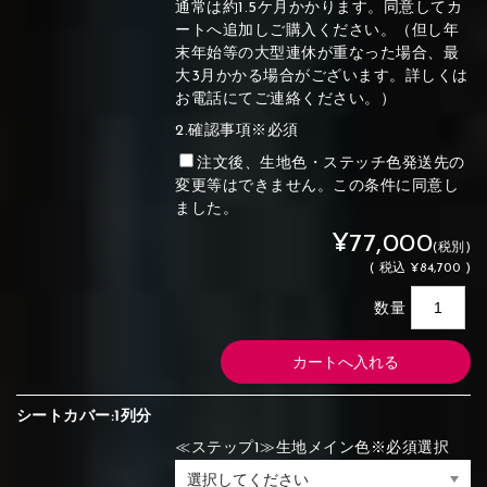
通常は約1.5ケ月かかります。同意してカ
ートへ追加しご購入ください。（但し年
末年始等の大型連休が重なった場合、最
大3月かかる場合がございます。詳しくは
お電話にてご連絡ください。）
2.確認事項※必須
注文後、生地色・ステッチ色発送先の
変更等はできません。この条件に同意し
ました。
¥77,000
(税別)
(
税込
¥84,700 )
数量
シートカバー:1列分
≪ステップ1≫生地メイン色※必須選択