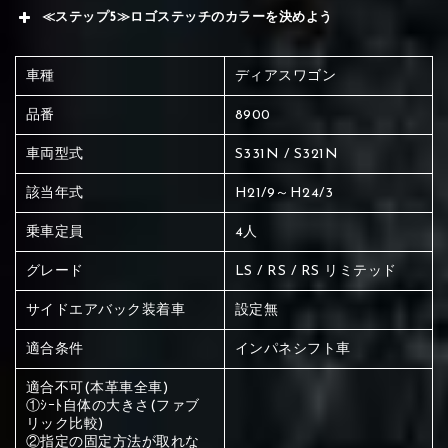
≪ステップ5≫ロゴステッチのカラーを決めよう
車種
ディアスワゴン
品番
8900
車両型式
S331N / S321N
該当年式
H21/9～H24/3
乗車定員
4人
グレード
LS / RS / RS リミテッド
サイドエアバック装着車
設定無
適合条件
インパネシフト車
適合不可(本革車全車)
①ｼｰﾄ自体の大きさ(ファブ
赤く塗られている場所を選択
リック比較)
②指定の固定方法が取れな