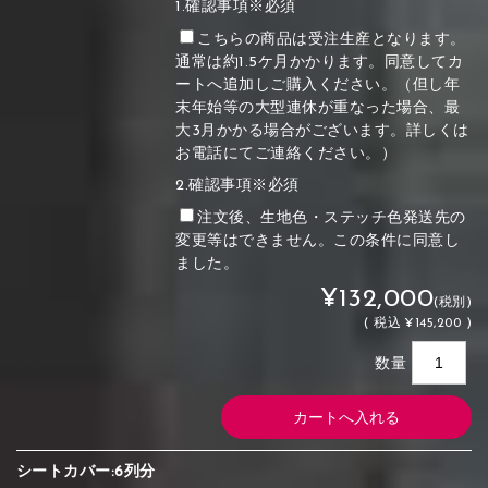
1.確認事項※必須
こちらの商品は受注生産となります。
通常は約1.5ケ月かかります。同意してカ
ートへ追加しご購入ください。（但し年
末年始等の大型連休が重なった場合、最
大3月かかる場合がございます。詳しくは
お電話にてご連絡ください。）
2.確認事項※必須
注文後、生地色・ステッチ色発送先の
変更等はできません。この条件に同意し
ました。
¥132,000
(税別)
(
税込
¥145,200 )
数量
シートカバー:6列分