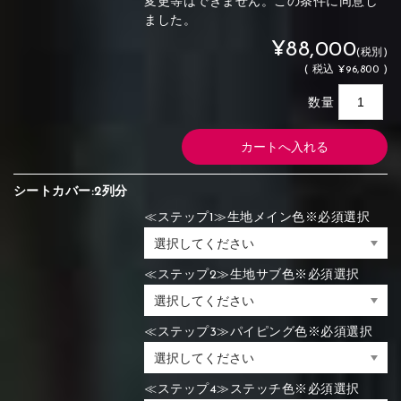
変更等はできません。この条件に同意し
ました。
¥88,000
(税別)
(
税込
¥96,800 )
数量
シートカバー:2列分
≪ステップ1≫生地メイン色※必須選択
≪ステップ2≫生地サブ色※必須選択
≪ステップ3≫パイピング色※必須選択
≪ステップ4≫ステッチ色※必須選択