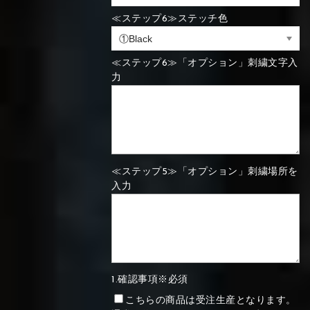
≪ステップ6≫ステッチ色
⑯Carbon
⑬Light gray
⑭Caramel
⑮Wine red
⑬Sky blue
⑭Pink
⑮Rose pink
⑬Sky blue
⑭Pink
⑮Rose pink
≪ステップ6≫「オプション」刺繍文字入
⑯Carbon
力
⑯White
⑰Silver
⑱Green
⑯Carbon
⑯White
⑰Silver
⑱Green
≪ステップ5≫「オプション」刺繍場所を
入力
⑲Yellow-
⑳Purple
㉑Violet
⑲Yellow-
⑳Purple
㉑Violet
green
green
1.確認事項※必須
こちらの商品は受注生産となります。