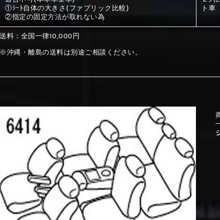
①ｼｰﾄ自体の大きさ(ファブリック比較)
ト車
②指定の固定方法が取れない為
①Beige
②Gray
送料：全国一律10,000円
※沖縄・離島の送料は別途ご相談ください。
①Beige
②Gray
⑤Dark Brown
⑥Yellow
①Beige
②Gray
①Black
②Gray
①Black
②Gray
⑤Dark Brown
⑥Yellow
⑤Ivory
⑥Red
⑤Ivory
⑥Red
⑨Pink
⑩White
⑤Dark Brown
⑥Yellow