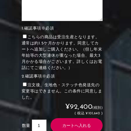
1.確認事項※必須
こちらの商品は受注生産となります。
通常は約1.5ケ月かかります。同意してカ
ートへ追加しご購入ください。（但し年末
年始等の大型連休が重なった場合、最大3
月かかる場合がございます。詳しくはお電
話にてご連絡ください。）
2.確認事項※必須
注文後、生地色・ステッチ色発送先の
変更等はできません。この条件に同意しま
した。
¥92,400
(税別)
(
税込
¥101,640 )
数量