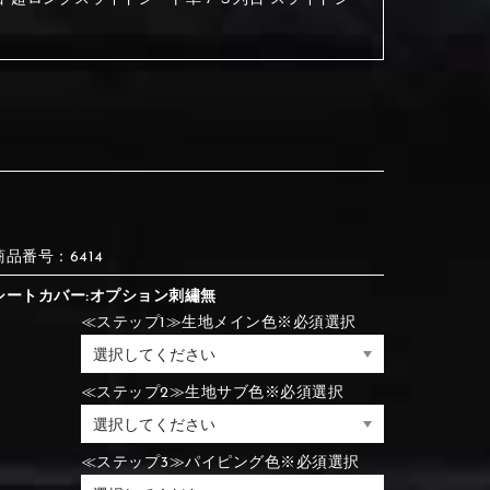
③Red
④Brown
③Red
④Brown
⑦Blue
⑧Orange
③Red
④Brown
③Light gray
④Beige
商品番号：6414
③Light gray
④Beige
シートカバー:オプション刺繡無
⑦Blue
⑧Orange
≪ステップ1≫生地メイン色※必須選択
≪ステップ2≫生地サブ色※必須選択
⑦Wine-red
⑧Yellow
⑦Wine-red
⑧Yellow
⑪Black
⑫Ivory
⑦Blue
⑧Orange
≪ステップ3≫パイピング色※必須選択