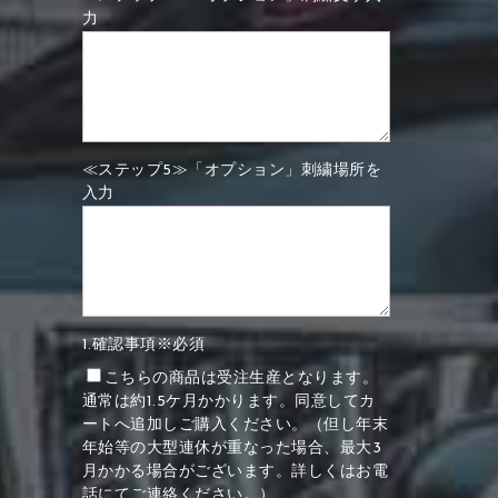
力
≪ステップ5≫「オプション」刺繍場所を
入力
1.確認事項※必須
こちらの商品は受注生産となります。
通常は約1.5ケ月かかります。同意してカ
ートへ追加しご購入ください。（但し年末
年始等の大型連休が重なった場合、最大3
月かかる場合がございます。詳しくはお電
話にてご連絡ください。）