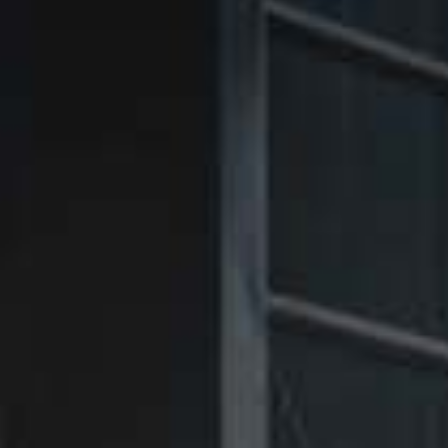
㉑Violet
㉑Violet