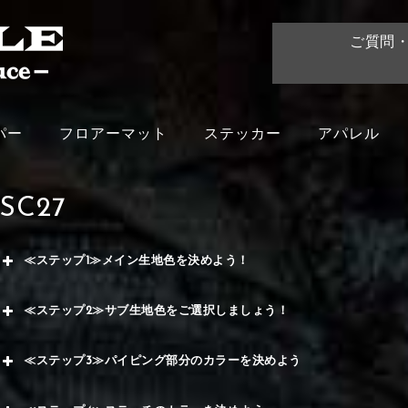
ご質問
パー
フロアーマット
ステッカー
アパレル
SC27
≪ステップ1≫メイン生地色を決めよう！
赤
≪ステップ2≫サブ生地色をご選択しましょう！
く
赤
≪ステップ3≫パイピング部分のカラーを決めよう
メイ
ー