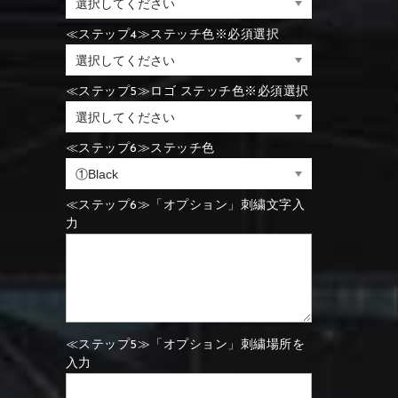
⑪Black
⑫Ivory
≪ステップ4≫ステッチ色※必須選択
⑪Blue
⑫Aqua blue
⑪Blue
⑫Aqua blue
≪ステップ5≫ロゴ ステッチ色※必須選択
⑮Wine red
⑯Carbon
⑪Black
⑫Ivory
≪ステップ6≫ステッチ色
⑮Rose pink
⑯White
⑮Wine red
⑯Carbon
⑮Rose pink
⑯White
≪ステップ6≫「オプション」刺繍文字入
力
⑮Wine red
⑯Carbon
⑲Yellow-green
⑳Purple
⑲Yellow-green
⑳Purple
≪ステップ5≫「オプション」刺繍場所を
入力