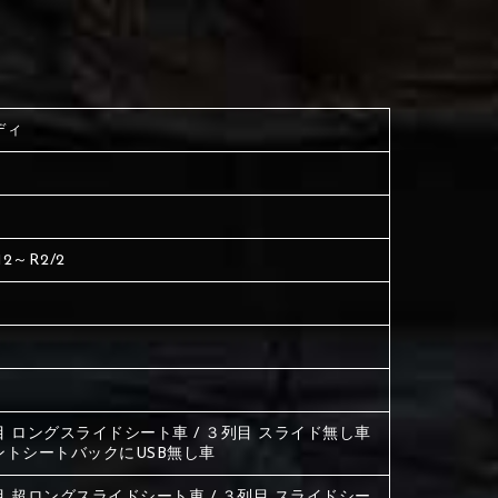
く塗られている場所を選択
生地は下記16種類からご選択ください。
ださい
く塗られている場所を選択
く塗られている場所を選択
ディ
ださい
は下記21種類からご選択ください。
ださい
は下記21種類からご選択ください。
は下記21種類からご選択ください。
12～R2/2
目 ロングスライドシート車 / ３列目 スライド無し車
ントシートバックにUSB無し車
目 超ロングスライドシート車 / ３列目 スライドシー