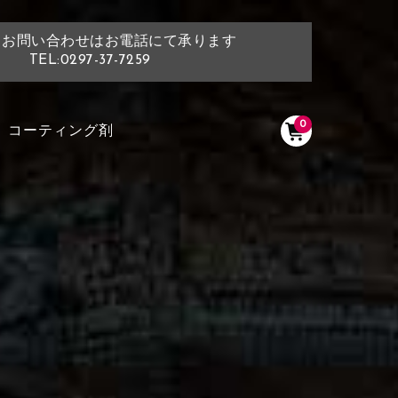
・お問い合わせはお電話にて承ります
TEL:0297-37-7259
0
コーティング剤
く塗られている場所を選択
ださい
く塗られている部分にカラ
ン生地は下記16種類からご選択ください。
選択ください