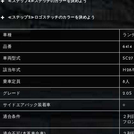
≪ステップ4≫ステッチのカラーを決めよう
赤
サブ
≪ステップ5≫ロゴステッチのカラーを決めよう
く
赤
赤
車種
ラン
く
刺繍
く
品番
6414
車両型式
SC27
刺繍
刺繍
該当年式
H28/
乗車定員
8人
グレード
2.0S
サイドエアバック装着車
○
適合条件
２列
フロ
適合不可(本革車全車)
２列