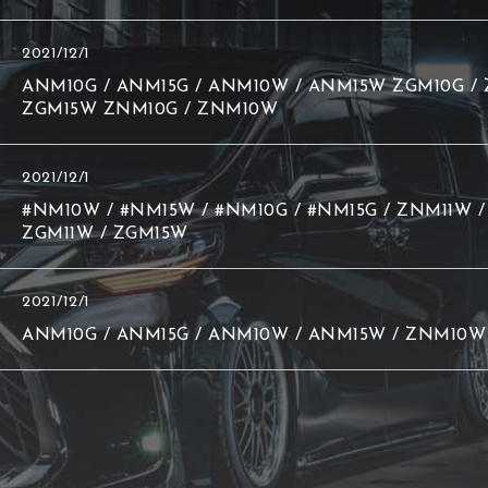
2021/12/1
ANM10G / ANM15G / ANM10W / ANM15W ZGM10G / Z
ZGM15W ZNM10G / ZNM10W
2021/12/1
#NM10W / #NM15W / #NM10G / #NM15G / ZNM11W / 
ZGM11W / ZGM15W
2021/12/1
ANM10G / ANM15G / ANM10W / ANM15W / ZNM10W