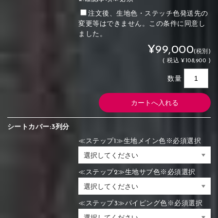
注文後、生地色・ステッチ色発送先の
変更等はできません。この条件に同意し
ました。
¥99,000
(税別)
(
税込
¥108,900 )
数量
シートカバー:3列分
≪ステップ1≫生地メイン色※必須選択
≪ステップ2≫生地サブ色※必須選択
≪ステップ3≫パイピング色※必須選択