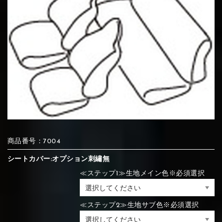
⑦Blue
⑧Orange
⑨Pink
④Brown
⑤Dark Brown
⑥Yellow
④Beige
⑤Ivory
⑥Red
⑦Blue
⑧Orange
⑨Pink
④Beige
⑤Ivory
⑥Red
⑩White
⑪Black
⑫Ivory
⑦Blue
⑧Orange
⑨Pink
⑦Wine-red
⑧Yellow
⑨Orange
⑦Wine-red
⑧Yellow
⑨Orange
⑩White
⑪Black
⑫Ivory
商品番号：7004
シートカバー:オプション刺繡無
⑬Light gray
⑭Caramel
⑮Wine red
≪ステップ1≫生地メイン色※必須選択
⑩White
⑪Black
⑫Ivory
⑩Brown
⑪Blue
⑫Aqua blue
⑩Brown
⑪Blue
⑫Aqua blue
⑬Light gray
⑭Caramel
⑮Wine red
≪ステップ2≫生地サブ色※必須選択