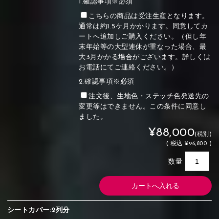
1.確認事項※必須
こちらの商品は受注生産となります。
通常は約1.5ケ月かかります。同意してカ
ートへ追加しご購入ください。（但し年
末年始等の大型連休が重なった場合、最
大3月かかる場合がございます。詳しくは
お電話にてご連絡ください。）
2.確認事項※必須
注文後、生地色・ステッチ色発送先の
変更等はできません。この条件に同意し
ました。
¥88,000
(税別)
(
税込
¥96,800 )
数量
シートカバー:2列分