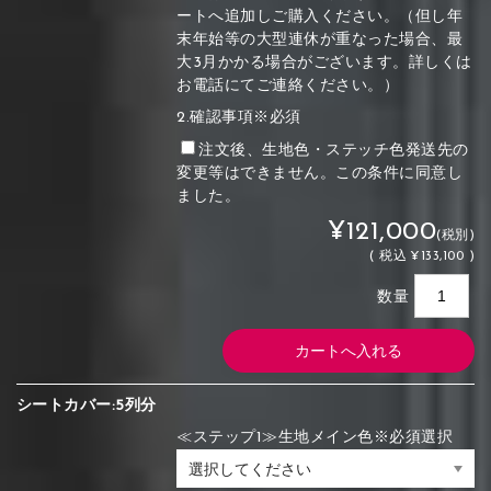
ートへ追加しご購入ください。（但し年
末年始等の大型連休が重なった場合、最
大3月かかる場合がございます。詳しくは
お電話にてご連絡ください。）
2.確認事項※必須
注文後、生地色・ステッチ色発送先の
変更等はできません。この条件に同意し
ました。
¥121,000
(税別)
(
税込
¥133,100 )
数量
シートカバー:5列分
≪ステップ1≫生地メイン色※必須選択