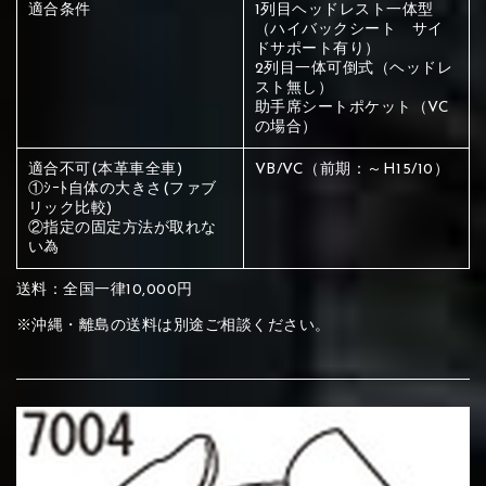
ください
適合条件
1列目ヘッドレスト一体型
（ハイバックシート サイ
赤く塗られている部分にカラ
ドサポート有り）
2列目一体可倒式（ヘッドレ
メイン生地は下記16種類からご選択ください。
ー選択ください
スト無し）
助手席シートポケット（VC
の場合）
赤く塗られている場所を選択
サブ生地は下記16種類からご選択ください。
適合不可(本革車全車)
VB/VC（前期：～H15/10）
①ｼｰﾄ自体の大きさ(ファブ
ください
赤く塗られている場所を選択
リック比較)
赤く塗られている場所を選択
①Beige
②Gray
③Red
②指定の固定方法が取れな
い為
ください
刺繍は下記21種類からご選択ください。
ください
送料：全国一律10,000円
①Beige
②Gray
③Red
刺繍は下記21種類からご選択ください。
※沖縄・離島の送料は別途ご相談ください。
刺繍は下記21種類からご選択ください。
④Brown
⑤Dark Brown
⑥Yellow
①Beige
②Gray
③Red
④Brown
⑤Dark Brown
⑥Yellow
①Black
②Gray
③Light gray
①Black
②Gray
③Light gray