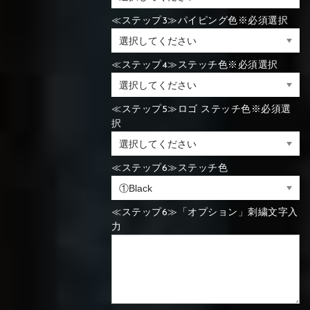
≪ステップ3≫パイピング色※必須選択
⑯Carbon
⑬Light gray
⑭Caramel
⑮Wine red
⑬Sky blue
⑭Pink
⑮Rose pink
⑬Sky blue
⑭Pink
⑮Rose pink
≪ステップ4≫ステッチ色※必須選択
⑯Carbon
≪ステップ5≫ロゴ ステッチ色※必須選
択
⑯White
⑰Silver
⑱Green
⑯Carbon
⑯White
⑰Silver
⑱Green
≪ステップ6≫ステッチ色
≪ステップ6≫「オプション」刺繍文字入
力
⑲Yellow-
⑳Purple
㉑Violet
⑲Yellow-
⑳Purple
㉑Violet
green
green