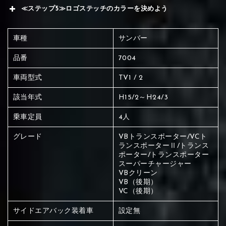
≪ステップ5≫ロゴステッチのカラーを決めよう
車種
サンバー
品番
7004
車両型式
TV1 / 2
該当年式
H15/2～H24/3
乗車定員
4人
グレード
VBトランスポーター/VCト
ランスポーターⅡ/トランス
ポーター/トランスポーター
スーパーチャージャー
VBクリーン
VB（後期）
VC（後期）
赤く塗られている場所を選択
サイドエアバック装着車
設定無