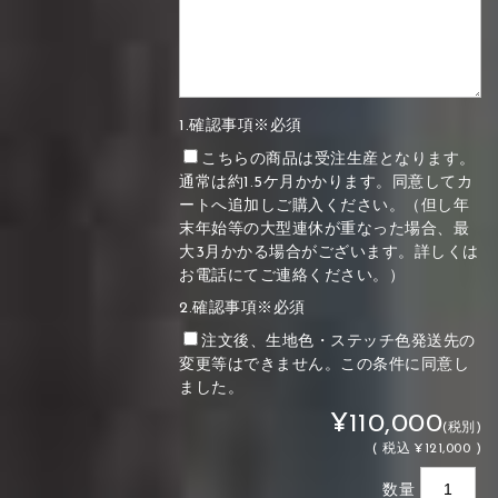
1.確認事項※必須
こちらの商品は受注生産となります。
通常は約1.5ケ月かかります。同意してカ
ートへ追加しご購入ください。（但し年
末年始等の大型連休が重なった場合、最
大3月かかる場合がございます。詳しくは
お電話にてご連絡ください。）
2.確認事項※必須
注文後、生地色・ステッチ色発送先の
変更等はできません。この条件に同意し
ました。
¥110,000
(税別)
(
税込
¥121,000 )
数量