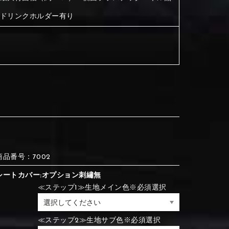
目ドリンクホルダー有り
③Red
④Brown
⑦Wine-red
⑧Yellow
③Red
④Brown
③Light gray
④Beige
③Light gray
④Beige
⑪Blue
⑫Aqua blue
⑦Blue
⑧Orange
⑦Wine-red
⑧Yellow
⑦Blue
⑧Orange
⑦Wine-red
⑧Yellow
商品番号：7002
⑮Rose pink
⑯White
シートカバー:オプション刺繡無
≪ステップ1≫生地メイン色※必須選択
⑪Blue
⑫Aqua blue
⑪Black
⑫Ivory
≪ステップ2≫生地サブ色※必須選択
⑪Blue
⑫Aqua blue