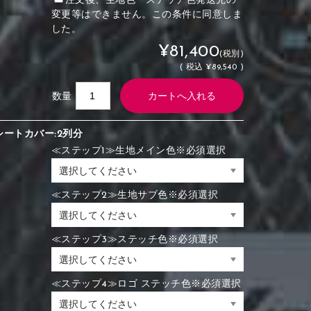
注文後、生地色・ステッチ色発送先の
変更等はできません。この条件に同意しま
した。
¥81,400
(税別)
(
税込
¥89,540 )
数量
シートカバー:2列分
≪ステップ1≫生地メイン色※必須選択
≪ステップ2≫生地サブ色※必須選択
≪ステップ3≫ステッチ色※必須選択
≪ステップ4≫ロゴ ステッチ色※必須選択