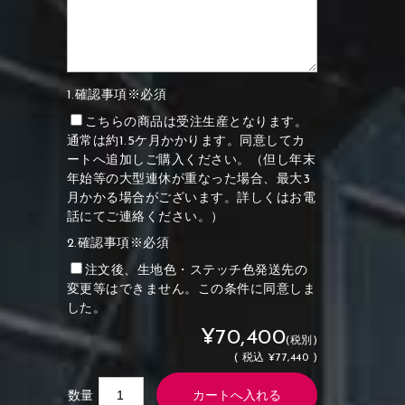
1.確認事項※必須
こちらの商品は受注生産となります。
通常は約1.5ケ月かかります。同意してカ
ートへ追加しご購入ください。（但し年末
年始等の大型連休が重なった場合、最大3
月かかる場合がございます。詳しくはお電
話にてご連絡ください。）
2.確認事項※必須
注文後、生地色・ステッチ色発送先の
変更等はできません。この条件に同意しま
した。
¥70,400
(税別)
(
税込
¥77,440 )
数量