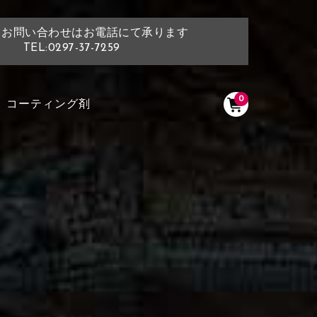
・お問い合わせはお電話にて承ります
TEL:0297-37-7259
0
コーティング剤
く塗られている場所を選択
ださい
く塗られている部分にカラ
選択ください
ン生地は下記16種類からご選択ください。
く塗られている場所を選択