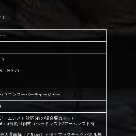
ださい
生地は下記16種類からご選択ください。
く塗られている場所を選択
さ！
ださい
は下記21種類からご選択ください。
バー
は下記21種類からご選択ください。
 2
12～H21/9
ン/ワゴンスーパーチャージャー
無
③Light gray
④Beige
目アームレスト対応(有の場合要カット)
目6：4分割可倒式（ヘッドレスト/アームレスト有
目最大背面幅（約54㎝）＋側面プラスチックパネル無