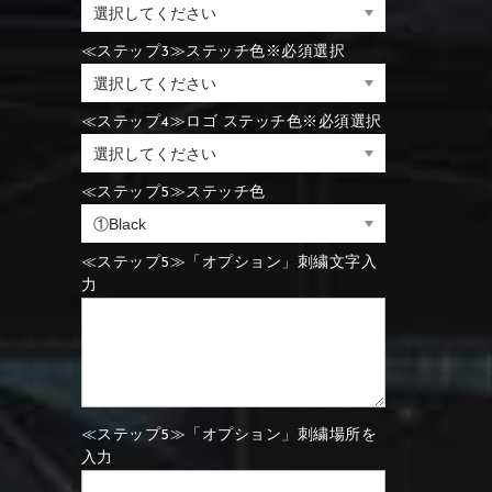
⑪Black
⑫Ivory
⑲Yellow-green
⑳Purple
≪ステップ3≫ステッチ色※必須選択
⑮Rose pink
⑯White
≪ステップ4≫ロゴ ステッチ色※必須選択
⑮Wine red
⑯Carbon
⑮Rose pink
⑯White
≪ステップ5≫ステッチ色
⑮Wine red
⑯Carbon
⑲Yellow-green
⑳Purple
≪ステップ5≫「オプション」刺繍文字入
⑲Yellow-green
⑳Purple
力
≪ステップ5≫「オプション」刺繍場所を
入力