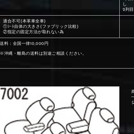
し
2列
①Beige
②Gray
⑤Ivory
⑥Red
適合不可(本革車全車)
①ｼｰﾄ自体の大きさ(ファブリック比較)
①Beige
②Gray
②指定の固定方法が取れない為
①Black
②Gray
送料：全国一律10,000円
①Black
②Gray
※沖縄・離島の送料は別途ご相談ください。
⑨Orange
⑩Brown
⑤Dark Brown
⑥Yellow
⑤Ivory
⑥Red
⑤Dark Brown
⑥Yellow
⑤Ivory
⑥Red
⑬Sky blue
⑭Pink
⑨Orange
⑩Brown
⑨Pink
⑩White
⑨Orange
⑩Brown