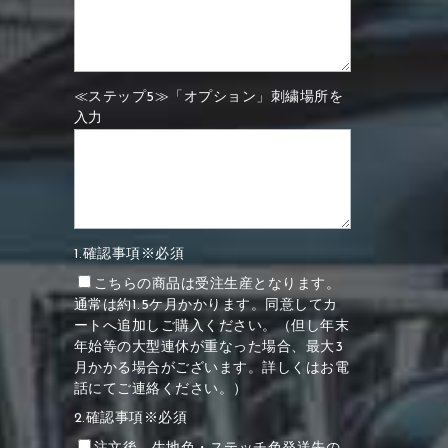
≪ステップ5≫「オプション」刺繍場所を
入力
1.確認事項※必須
こちらの商品は受注生産となります。
通常は約1.5ケ月かかります。同意してカ
ートへ追加しご購入ください。（但し年末
年始等の大型連休が重なった場合、最大3
月かかる場合がございます。詳しくはお電
話にてご連絡ください。）
2.確認事項※必須