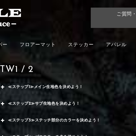
ご質問
パー
フロアーマット
ステッカー
アパレル
TW1 / 2
≪ステップ1≫メイン生地色を決めよう！
赤
≪ステップ2≫サブ生地色を決めよう！
く
赤
≪ステップ3≫ステッチ部分のカラーを決めよう！
ー
メイ
赤