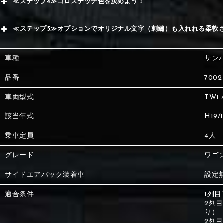
≪ステップ4≫ゴロステッチ色を決めよう！
く
サブ
赤
≪ステップ5≫オプションでオリジナル文字（刺繡）も入れれる柔軟
く
刺繍
車種
サン
刺繍
品番
7002
車両型式
TW1 /
該当年式
H19/
乗車定員
4人
グレード
ワゴ
サイドエアバック装着車
設定
①Black
②Gray
適合条件
1列
2列
り）
2列