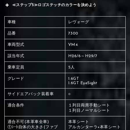
≪ステップ5≫ロゴステッチのカラーを決めよう
車種
レヴォーグ
品番
7300
車両型式
VM4
該当年式
H26/6～H29/7
乗車定員
5人
グレード
1.6GT
1.6GT EyeSight
サイドエアバック装着車
○
適合条件
１列目両席手動シート
１列目ノーマルシート
赤く塗られている場所を選択
適合不可(本革車全車)
本革シート
①ｼｰﾄ自体の大きさ(ファブ
アルカンターラ+本革シート