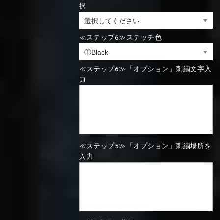
択
⑯Carbon
⑬Light gray
⑭Caramel
⑮Wine red
⑬Sky blue
⑭Pink
⑮Rose pink
⑬Sky blue
⑭Pink
⑮Rose pink
≪ステップ6≫ステッチ色
⑯Carbon
≪ステップ6≫「オプション」刺繍文字入
力
⑯White
⑰Silver
⑱Green
⑯Carbon
⑯White
⑰Silver
⑱Green
≪ステップ5≫「オプション」刺繍場所を
入力
⑲Yellow-
⑳Purple
㉑Violet
⑲Yellow-
⑳Purple
㉑Violet
green
green