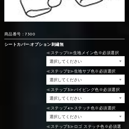
⑦Blue
⑧Orange
⑨Pink
④Brown
⑤Dark Brown
⑥Yellow
④Beige
⑤Ivory
⑥Red
⑦Blue
⑧Orange
⑨Pink
④Beige
⑤Ivory
⑥Red
商品番号：7300
シートカバー:オプション刺繡無
≪ステップ1≫生地メイン色※必須選択
⑩White
⑪Black
⑫Ivory
⑦Blue
⑧Orange
⑨Pink
⑦Wine-red
⑧Yellow
⑨Orange
≪ステップ2≫生地サブ色※必須選択
⑦Wine-red
⑧Yellow
⑨Orange
⑩White
⑪Black
⑫Ivory
≪ステップ3≫パイピング色※必須選択
⑬Light gray
⑭Caramel
⑮Wine red
⑩White
⑪Black
⑫Ivory
≪ステップ4≫ステッチ色※必須選択
⑩Brown
⑪Blue
⑫Aqua blue
⑩Brown
⑪Blue
⑫Aqua blue
⑬Light gray
⑭Caramel
⑮Wine red
≪ステップ5≫ロゴ ステッチ色※必須選