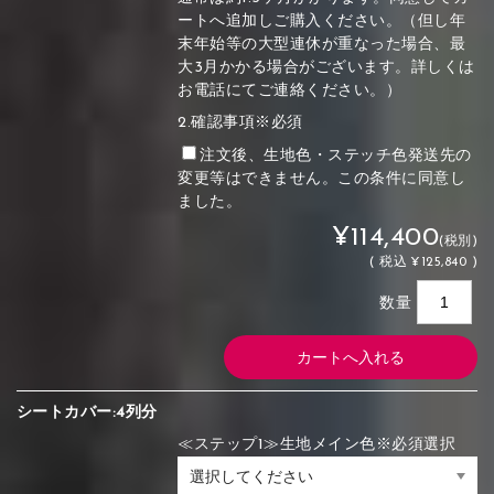
ートへ追加しご購入ください。（但し年
末年始等の大型連休が重なった場合、最
大3月かかる場合がございます。詳しくは
お電話にてご連絡ください。）
2.確認事項※必須
注文後、生地色・ステッチ色発送先の
変更等はできません。この条件に同意し
ました。
¥114,400
(税別)
(
税込
¥125,840 )
数量
シートカバー:4列分
≪ステップ1≫生地メイン色※必須選択