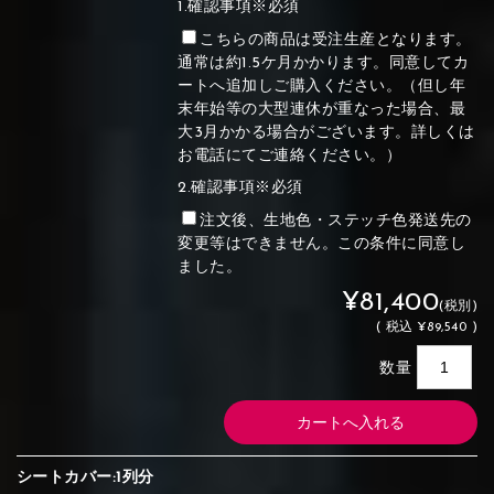
1.確認事項※必須
こちらの商品は受注生産となります。
通常は約1.5ケ月かかります。同意してカ
ートへ追加しご購入ください。（但し年
末年始等の大型連休が重なった場合、最
大3月かかる場合がございます。詳しくは
お電話にてご連絡ください。）
2.確認事項※必須
注文後、生地色・ステッチ色発送先の
変更等はできません。この条件に同意し
ました。
¥81,400
(税別)
(
税込
¥89,540 )
数量
シートカバー:1列分