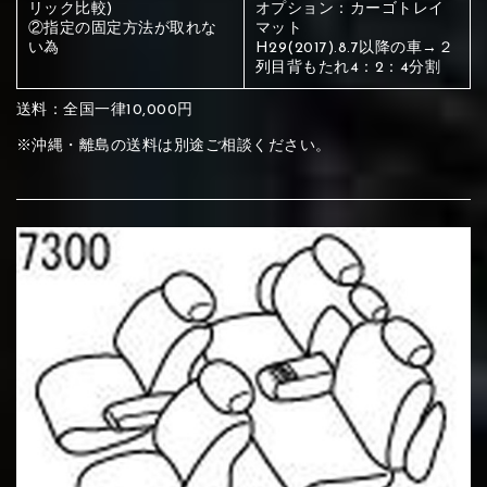
ください
リック比較)
オプション：カーゴトレイ
②指定の固定方法が取れな
マット
赤く塗られている部分にカラ
い為
H29(2017).8.7以降の車→２
列目背もたれ4：2：4分割
メイン生地は下記16種類からご選択ください。
ー選択ください
送料：全国一律10,000円
※沖縄・離島の送料は別途ご相談ください。
赤く塗られている場所を選択
サブ生地は下記16種類からご選択ください。
ください
赤く塗られている場所を選択
赤く塗られている場所を選択
①Beige
②Gray
③Red
ください
刺繍は下記21種類からご選択ください。
ください
①Beige
②Gray
③Red
刺繍は下記21種類からご選択ください。
刺繍は下記21種類からご選択ください。
④Brown
⑤Dark Brown
⑥Yellow
①Beige
②Gray
③Red
④Brown
⑤Dark Brown
⑥Yellow
①Black
②Gray
③Light gray
①Black
②Gray
③Light gray