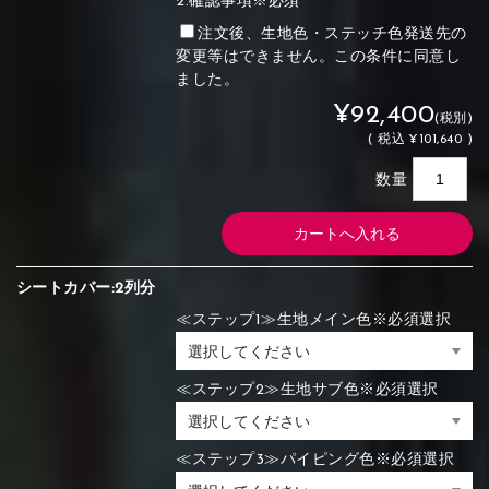
2.確認事項※必須
注文後、生地色・ステッチ色発送先の
変更等はできません。この条件に同意し
ました。
¥92,400
(税別)
(
税込
¥101,640 )
数量
シートカバー:2列分
≪ステップ1≫生地メイン色※必須選択
≪ステップ2≫生地サブ色※必須選択
≪ステップ3≫パイピング色※必須選択