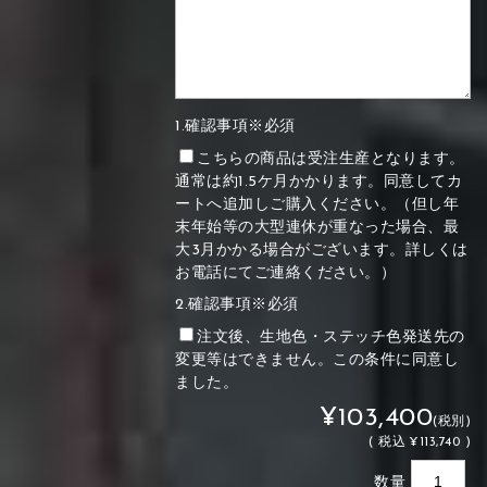
1.確認事項※必須
こちらの商品は受注生産となります。
通常は約1.5ケ月かかります。同意してカ
ートへ追加しご購入ください。（但し年
末年始等の大型連休が重なった場合、最
大3月かかる場合がございます。詳しくは
お電話にてご連絡ください。）
2.確認事項※必須
注文後、生地色・ステッチ色発送先の
変更等はできません。この条件に同意し
ました。
¥103,400
(税別)
(
税込
¥113,740 )
数量