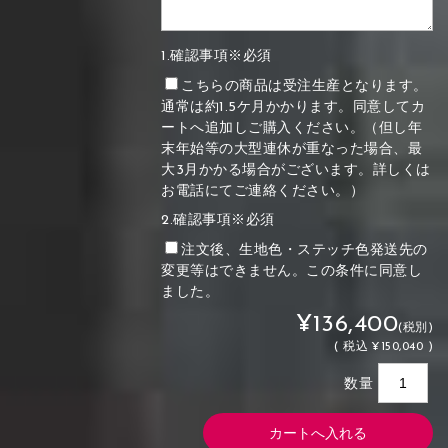
1.確認事項※必須
こちらの商品は受注生産となります。
通常は約1.5ケ月かかります。同意してカ
ートへ追加しご購入ください。（但し年
末年始等の大型連休が重なった場合、最
大3月かかる場合がございます。詳しくは
お電話にてご連絡ください。）
2.確認事項※必須
注文後、生地色・ステッチ色発送先の
変更等はできません。この条件に同意し
ました。
¥136,400
(税別)
(
税込
¥150,040 )
数量