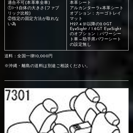
ください
適合不可(本革車全車)
本革シート
①ｼｰﾄ自体の大きさ(ファブ
アルカンターラ+本革シート
赤く塗られている部分にカラ
リック比較)
オプション：カーゴトレイ
②指定の固定方法が取れな
マット
メイン生地は下記16種類からご選択ください。
ー選択ください
い為
H27.4.21以降の2.0GT
EyeSight / 1.6GT EyeSight
のオプション：パワーシー
ト車→助手席パワーシート
赤く塗られている場所を選択
サブ生地は下記16種類からご選択ください。
の設定無し
ください
送料：全国一律10,000円
赤く塗られている場所を選択
赤く塗られている場所を選択
①Beige
②Gray
③Red
※沖縄・離島の送料は別途ご相談ください。
ください
刺繍は下記21種類からご選択ください。
ください
①Beige
②Gray
③Red
刺繍は下記21種類からご選択ください。
刺繍は下記21種類からご選択ください。
④Brown
⑤Dark Brown
⑥Yellow
①Beige
②Gray
③Red
④Brown
⑤Dark Brown
⑥Yellow
①Black
②Gray
③Light gray
①Black
②Gray
③Light gray