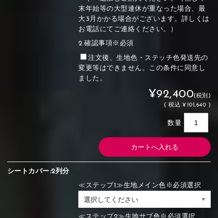
末年始等の大型連休が重なった場合、最
大3月かかる場合がございます。詳しくは
お電話にてご連絡ください。）
2.確認事項※必須
注文後、生地色・ステッチ色発送先の
変更等はできません。この条件に同意し
ました。
¥92,400
(税別)
(
税込
¥101,640 )
数量
シートカバー:2列分
≪ステップ1≫生地メイン色※必須選択
≪ステップ2≫生地サブ色※必須選択