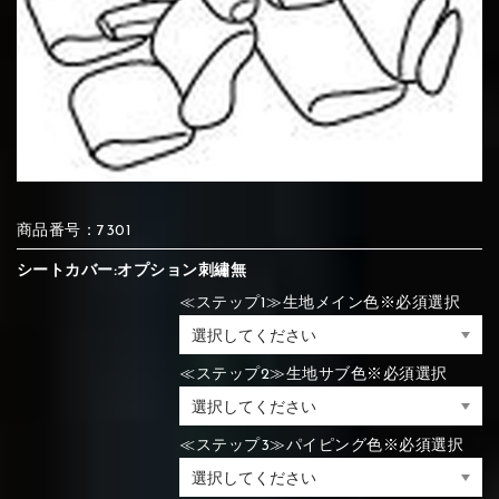
⑦Blue
⑧Orange
⑨Pink
④Brown
⑤Dark Brown
⑥Yellow
④Beige
⑤Ivory
⑥Red
⑦Blue
⑧Orange
⑨Pink
④Beige
⑤Ivory
⑥Red
⑩White
⑪Black
⑫Ivory
商品番号：7301
⑦Blue
⑧Orange
⑨Pink
シートカバー:オプション刺繡無
⑦Wine-red
⑧Yellow
⑨Orange
⑦Wine-red
⑧Yellow
⑨Orange
⑩White
⑪Black
⑫Ivory
≪ステップ1≫生地メイン色※必須選択
⑬Light gray
⑭Caramel
⑮Wine red
≪ステップ2≫生地サブ色※必須選択
⑩White
⑪Black
⑫Ivory
⑩Brown
⑪Blue
⑫Aqua blue
⑩Brown
⑪Blue
⑫Aqua blue
≪ステップ3≫パイピング色※必須選択
⑬Light gray
⑭Caramel
⑮Wine red