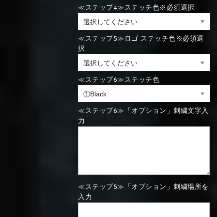
≪ステップ4≫ステッチ色※必須選択
⑯Carbon
⑬Light gray
⑭Caramel
⑮Wine red
⑬Sky blue
⑭Pink
⑮Rose pink
⑬Sky blue
⑭Pink
⑮Rose pink
≪ステップ5≫ロゴ ステッチ色※必須選
択
⑯Carbon
≪ステップ6≫ステッチ色
⑯White
⑰Silver
⑱Green
⑯Carbon
⑯White
⑰Silver
⑱Green
≪ステップ6≫「オプション」刺繍文字入
力
⑲Yellow-
⑳Purple
㉑Violet
⑲Yellow-
⑳Purple
㉑Violet
green
green
≪ステップ5≫「オプション」刺繍場所を
入力