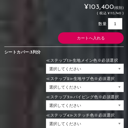
¥103,400
(税別)
(
税込
¥113,740 )
数量
シートカバー:3列分
≪ステップ1≫生地メイン色※必須選択
≪ステップ2≫生地サブ色※必須選択
≪ステップ3≫パイピング色※必須選択
≪ステップ4≫ステッチ色※必須選択