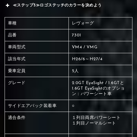
≪ステップ5≫ロゴステッチのカラーを決めよう
車種
レヴォーグ
品番
7301
車両型式
VM4 / VMG
該当年式
H26/6～H27/4
乗車定員
5人
グレード
2.0GT EyeSight / 1.6GTと
1.6GT EyeSightのオプショ
ン：パワーシート車
サイドエアバック装着車
○
適合条件
１列目両席パワーシート
１列目ノーマルシート
赤く塗られている場所を選択