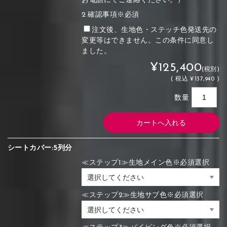
お電話にてご連絡ください。）
2.確認事項※必須
注文後、生地色・ステッチ色発送先の
変更等はできません。この条件に同意し
ました。
¥125,400
(税別)
(
税込
¥137,940 )
数量
シートカバー:5列分
≪ステップ1≫生地メイン色※必須選択
≪ステップ2≫生地サブ色※必須選択