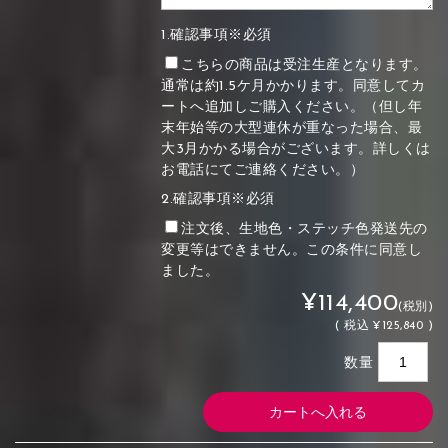
1.確認事項※必須
こちらの商品は受注生産となります。
通常は約1.5ケ月かかります。同意してカ
ートへ追加しご購入ください。（但し年
末年始等の大型連休が重なった場合、最
大3月かかる場合がございます。詳しくは
お電話にてご連絡ください。）
2.確認事項※必須
注文後、生地色・ステッチ色発送先の
変更等はできません。この条件に同意し
ました。
¥114,400
(税別)
(
税込
¥125,840 )
数量