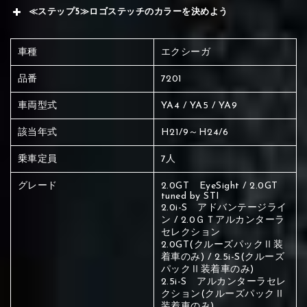
≪ステップ5≫ロゴステッチのカラーを決めよう
車種
エクシーガ
品番
7201
車両型式
YA4 / YA5 / YA9
該当年式
H21/9～H24/6
乗車定員
7人
グレード
2.0GT EyeSight / 2.0GT
tuned by STI
2.0i-S アドバンテージライ
ン / 2.0ＧＴアルカンターラ
セレクション
2.0GT(クルーズパックⅡ装
着車のみ) / 2.5i-S(クルーズ
パックⅡ装着車のみ)
2.5i-S アルカンターラセレ
赤く塗られている場所を選択
クション(クルーズパックⅡ
装着車のみ)