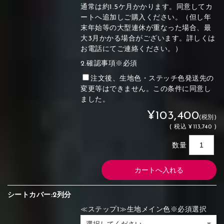
通常は約1.5ケ月かかります。同意してカ
ートへ追加しご購入ください。（但し年
末年始等の大型連休が重なった場合、最
大3月かかる場合がございます。詳しくは
お電話にてご連絡ください。）
2.確認事項※必須
注文後、生地色・ステッチ色発送先の
変更等はできません。この条件に同意し
ました。
¥103,400
(税別)
(
税込
¥113,740 )
数量
シートカバー:2列分
≪ステップ1≫生地メイン色※必須選択