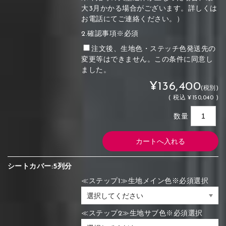
大3月かかる場合がございます。詳しくは
お電話にてご連絡ください。）
2.確認事項※必須
注文後、生地色・ステッチ色発送先の
変更等はできません。この条件に同意し
ました。
¥136,400
(税別)
(
税込
¥150,040 )
数量
シートカバー:5列分
≪ステップ1≫生地メイン色※必須選択
≪ステップ2≫生地サブ色※必須選択