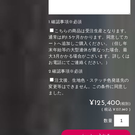
1.確認事項※必須
こちらの商品は受注生産となります。
通常は約1.5ケ月かかります。同意してカ
ートへ追加しご購入ください。（但し年
末年始等の大型連休が重なった場合、最
大3月かかる場合がございます。詳しくは
お電話にてご連絡ください。）
2.確認事項※必須
注文後、生地色・ステッチ色発送先の
変更等はできません。この条件に同意し
ました。
¥125,400
(税別)
(
税込
¥137,940 )
数量