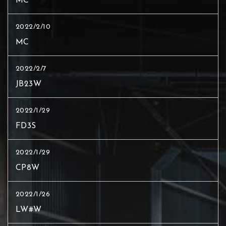
MC
2022/2/10
MC
2022/2/7
JB23W
2022/1/29
FD3S
2022/1/29
CP8W
2022/1/26
LW#W