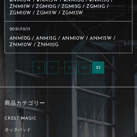
#NM10W / #NM15W / #NM10G / #NM15G /
ZNM11W / ZGM10G / ZGM15G / ZGM11G /
ZGM10W / ZGM11W / ZGM15W
2021/10/11
ANM10G / ANM15G / ANM10W / ANM15W /
ZNM10W / ZNM10G
…
≪
1
23
24
25
商品カテゴリー
CREST MAGIC
ネックパッド