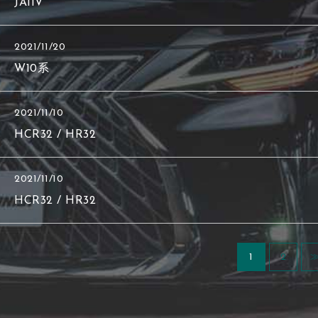
JA11V
2021/11/20
W10系
2021/11/10
HCR32 / HR32
2021/11/10
HCR32 / HR32
1
2