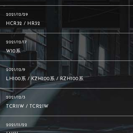
2021/12/29
HCR32 / HR32
2021/12/17
W10系
2021/12/9
LH100系 / KZH100系 / RZH100系
2021/12/3
TCR11W / TCR21W
2021/11/22