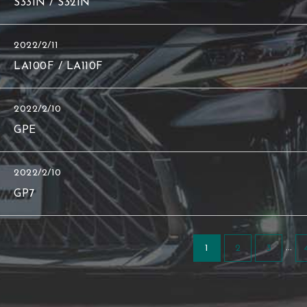
S331N / S321N
2022/2/11
LA100F / LA110F
2022/2/10
GPE
2022/2/10
GP7
…
1
2
3