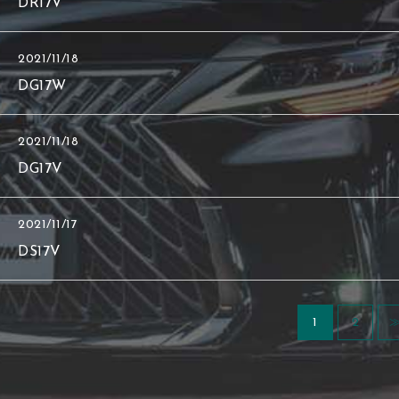
DR17V
2021/11/18
DG17W
2021/11/18
DG17V
2021/11/17
DS17V
1
2