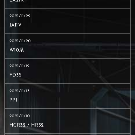
EA21R
2021/11/22
JA11V
2021/11/20
W10系
2021/11/19
FD3S
2021/11/13
PP1
2021/11/10
HCR32 / HR32