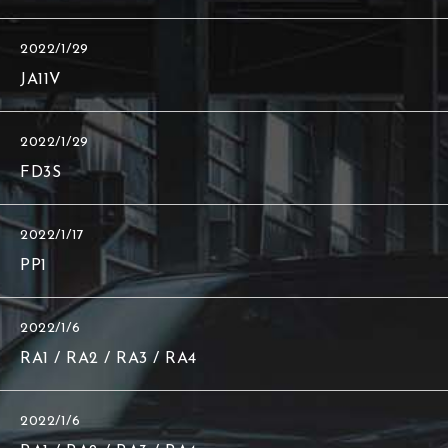
2022/1/29
JA11V
2022/1/29
FD3S
2022/1/17
PP1
2022/1/6
RA1 / RA2 / RA3 / RA4
2022/1/6