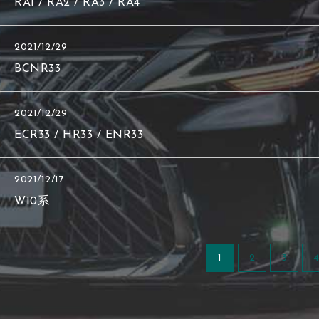
RA1 / RA2 / RA3 / RA4
2021/12/29
BCNR33
2021/12/29
ECR33 / HR33 / ENR33
2021/12/17
W10系
1
2
3