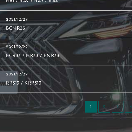
RA1 / RA2 / RA3 / RA4
2021/12/29
BCNR33
2021/12/29
ECR33 / HR33 / ENR33
2021/12/29
RPS13 / KRPS13
1
2
3