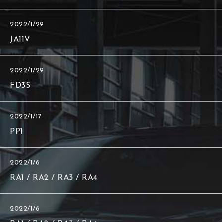
2022/1/29
JA11V
2022/1/29
FD3S
2022/1/17
PP1
2022/1/6
RA1 / RA2 / RA3 / RA4
2022/1/6