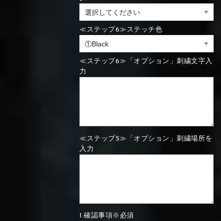
⑯Carbon
⑬Light gray
⑭Caramel
⑮Wine red
≪ステップ6≫ステッチ色
⑬Sky blue
⑭Pink
⑮Rose pink
⑬Sky blue
⑭Pink
⑮Rose pink
⑯Carbon
≪ステップ6≫「オプション」刺繍文字入
力
⑯White
⑰Silver
⑱Green
⑯Carbon
⑯White
⑰Silver
⑱Green
≪ステップ5≫「オプション」刺繍場所を
入力
⑲Yellow-
⑳Purple
㉑Violet
⑲Yellow-
⑳Purple
㉑Violet
green
green
1.確認事項※必須