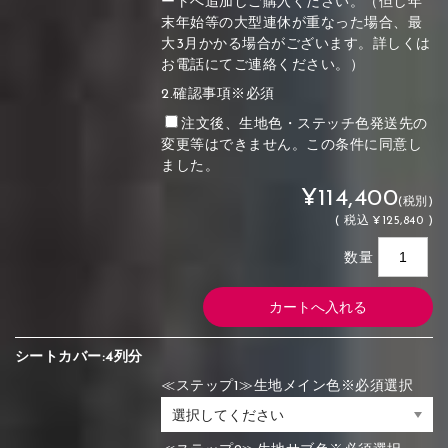
ートへ追加しご購入ください。（但し年
末年始等の大型連休が重なった場合、最
大3月かかる場合がございます。詳しくは
お電話にてご連絡ください。）
2.確認事項※必須
注文後、生地色・ステッチ色発送先の
変更等はできません。この条件に同意し
ました。
¥114,400
(税別)
(
税込
¥125,840 )
数量
シートカバー:4列分
≪ステップ1≫生地メイン色※必須選択