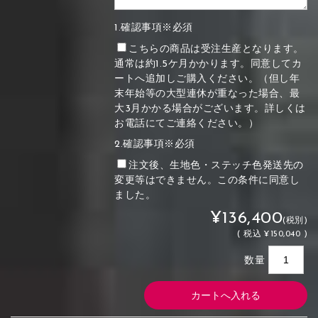
1.確認事項※必須
こちらの商品は受注生産となります。
通常は約1.5ケ月かかります。同意してカ
ートへ追加しご購入ください。（但し年
末年始等の大型連休が重なった場合、最
大3月かかる場合がございます。詳しくは
お電話にてご連絡ください。）
2.確認事項※必須
注文後、生地色・ステッチ色発送先の
変更等はできません。この条件に同意し
ました。
¥136,400
(税別)
(
税込
¥150,040 )
数量