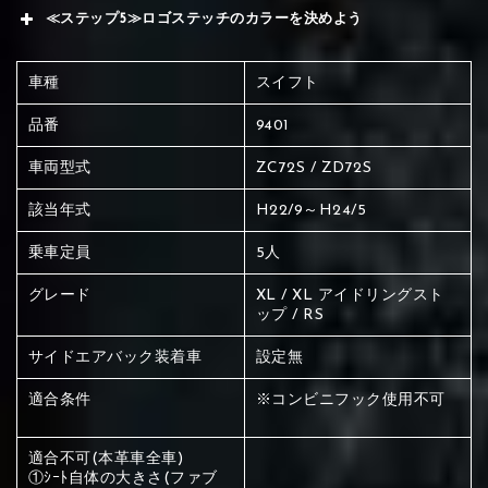
≪ステップ5≫ロゴステッチのカラーを決めよう
車種
スイフト
品番
9401
車両型式
ZC72S / ZD72S
該当年式
H22/9～H24/5
乗車定員
5人
グレード
XL / XL アイドリングスト
ップ / RS
サイドエアバック装着車
設定無
適合条件
※コンビニフック使用不可
赤く塗られている場所を選択
適合不可(本革車全車)
①ｼｰﾄ自体の大きさ(ファブ