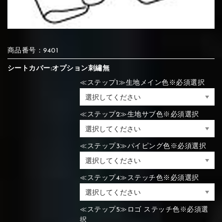
⑦Blue
⑧Orange
⑨Pink
④Brown
⑤Dark Brown
⑥Yellow
商品番号：9401
④Beige
⑤Ivory
⑥Red
⑦Blue
⑧Orange
⑨Pink
④Beige
⑤Ivory
⑥Red
シートカバー:オプション刺繡無
≪ステップ1≫生地メイン色※必須選択
⑩White
⑪Black
⑫Ivory
⑦Blue
⑧Orange
⑨Pink
≪ステップ2≫生地サブ色※必須選択
⑦Wine-red
⑧Yellow
⑨Orange
⑦Wine-red
⑧Yellow
⑨Orange
⑩White
⑪Black
⑫Ivory
≪ステップ3≫パイピング色※必須選択
⑬Light gray
⑭Caramel
⑮Wine red
≪ステップ4≫ステッチ色※必須選択
⑩White
⑪Black
⑫Ivory
⑩Brown
⑪Blue
⑫Aqua blue
⑩Brown
⑪Blue
⑫Aqua blue
⑬Light gray
⑭Caramel
⑮Wine red
≪ステップ5≫ロゴ ステッチ色※必須選
択