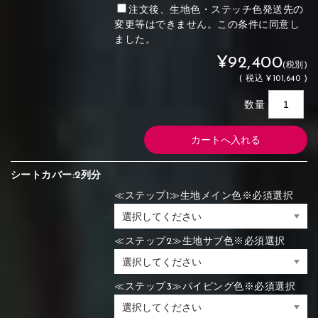
注文後、生地色・ステッチ色発送先の
変更等はできません。この条件に同意し
ました。
¥92,400
(税別)
(
税込
¥101,640 )
数量
シートカバー:2列分
≪ステップ1≫生地メイン色※必須選択
≪ステップ2≫生地サブ色※必須選択
≪ステップ3≫パイピング色※必須選択