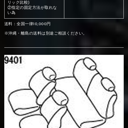
ください
リック比較)
②指定の固定方法が取れな
赤く塗られている部分にカラ
い為
メイン生地は下記16種類からご選択ください。
ー選択ください
送料：全国一律10,000円
※沖縄・離島の送料は別途ご相談ください。
赤く塗られている場所を選択
サブ生地は下記16種類からご選択ください。
ください
赤く塗られている場所を選択
赤く塗られている場所を選択
①Beige
②Gray
③Red
ください
刺繍は下記21種類からご選択ください。
ください
①Beige
②Gray
③Red
刺繍は下記21種類からご選択ください。
刺繍は下記21種類からご選択ください。
④Brown
⑤Dark Brown
⑥Yellow
①Beige
②Gray
③Red
④Brown
⑤Dark Brown
⑥Yellow
①Black
②Gray
③Light gray
①Black
②Gray
③Light gray