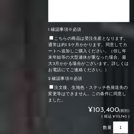
1.確認事項※必須
こちらの商品は受注生産となります。
通常は約1.5ケ月かかります。同意してカ
ートへ追加しご購入ください。（但し年
末年始等の大型連休が重なった場合、最
大3月かかる場合がございます。詳しくは
お電話にてご連絡ください。）
2.確認事項※必須
注文後、生地色・ステッチ色発送先の
変更等はできません。この条件に同意し
ました。
¥103,400
(税別)
(
税込
¥113,740 )
数量