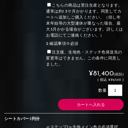
こちらの商品は受注生産となります。
通常は約1.5ケ月かかります。同意してカ
ートへ追加しご購入ください。（但し年
末年始等の大型連休が重なった場合、最
大3月かかる場合がございます。詳しくは
お電話にてご連絡ください。）
2.確認事項※必須
注文後、生地色・ステッチ色発送先の
変更等はできません。この条件に同意し
ました。
¥81,400
(税別)
(
税込
¥89,540 )
数量
シートカバー:1列分
≪ステップ1≫生地メイン色※必須選択