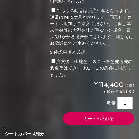
1.確認事項※必須
こちらの商品は受注生産となります。
通常は約1.5ケ月かかります。同意してカ
ートへ追加しご購入ください。（但し年
末年始等の大型連休が重なった場合、最
大3月かかる場合がございます。詳しくは
お電話にてご連絡ください。）
2.確認事項※必須
注文後、生地色・ステッチ色発送先の
変更等はできません。この条件に同意し
ました。
¥114,400
(税別)
(
税込
¥125,840 )
数量
シートカバー:4列分