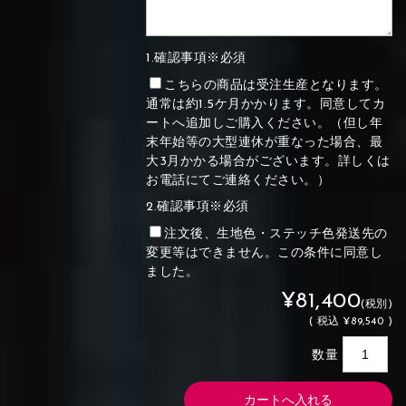
1.確認事項※必須
こちらの商品は受注生産となります。
通常は約1.5ケ月かかります。同意してカ
ートへ追加しご購入ください。（但し年
末年始等の大型連休が重なった場合、最
大3月かかる場合がございます。詳しくは
お電話にてご連絡ください。）
2.確認事項※必須
注文後、生地色・ステッチ色発送先の
変更等はできません。この条件に同意し
ました。
¥81,400
(税別)
(
税込
¥89,540 )
数量