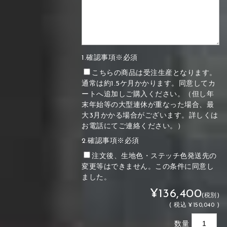
1.確認事項※必須
こちらの商品は受注生産となります。
通常は約1.5ケ月かかります。同意してカ
ートへ追加しご購入ください。（但し年
末年始等の大型連休が重なった場合、最
大3月かかる場合がございます。詳しくは
お電話にてご連絡ください。）
2.確認事項※必須
注文後、生地色・ステッチ色発送先の
変更等はできません。この条件に同意し
ました。
¥136,400
(税別)
(
税込
¥150,040 )
数量