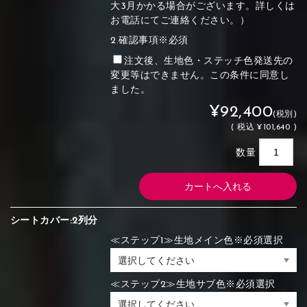
大3月かかる場合がございます。詳しくは
お電話にてご連絡ください。）
2.確認事項※必須
注文後、生地色・ステッチ色発送先の
変更等はできません。この条件に同意し
ました。
¥92,400
(税別)
(
税込
¥101,640 )
数量
シートカバー:2列分
≪ステップ1≫生地メイン色※必須選択
≪ステップ2≫生地サブ色※必須選択