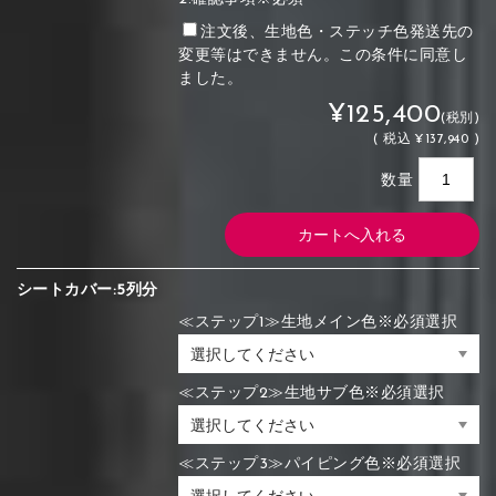
注文後、生地色・ステッチ色発送先の
変更等はできません。この条件に同意し
ました。
¥125,400
(税別)
(
税込
¥137,940 )
数量
シートカバー:5列分
≪ステップ1≫生地メイン色※必須選択
≪ステップ2≫生地サブ色※必須選択
≪ステップ3≫パイピング色※必須選択