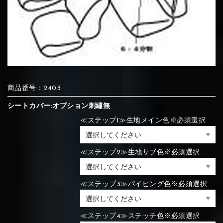
⑦Blue
⑧Orange
⑨Pink
④Brown
⑤Dark Brown
⑥Yellow
④Beige
⑤Ivory
⑥Red
⑦Blue
⑧Orange
⑨Pink
④Beige
⑤Ivory
⑥Red
商品番号：2403
⑩White
⑪Black
⑫Ivory
シートカバー:オプション刺繡無
⑦Blue
⑧Orange
⑨Pink
≪ステップ1≫生地メイン色※必須選択
⑦Wine-red
⑧Yellow
⑨Orange
⑦Wine-red
⑧Yellow
⑨Orange
⑩White
⑪Black
⑫Ivory
≪ステップ2≫生地サブ色※必須選択
⑬Light gray
⑭Caramel
⑮Wine red
⑩White
⑪Black
⑫Ivory
≪ステップ3≫パイピング色※必須選択
⑩Brown
⑪Blue
⑫Aqua blue
⑩Brown
⑪Blue
⑫Aqua blue
⑬Light gray
⑭Caramel
⑮Wine red
≪ステップ4≫ステッチ色※必須選択