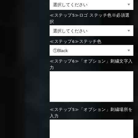
⑯Carbon
≪ステップ5≫ロゴ ステッチ色※必須選
⑬Light gray
⑭Caramel
⑮Wine red
⑬Sky blue
⑭Pink
⑮Rose pink
択
⑬Sky blue
⑭Pink
⑮Rose pink
⑯Carbon
≪ステップ6≫ステッチ色
⑯White
⑰Silver
⑱Green
≪ステップ6≫「オプション」刺繍文字入
⑯Carbon
⑯White
⑰Silver
⑱Green
力
⑲Yellow-
⑳Purple
㉑Violet
⑲Yellow-
⑳Purple
㉑Violet
green
≪ステップ5≫「オプション」刺繍場所を
green
入力