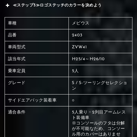
≪ステップ5≫ロゴステッチのカラーを決めよう
車種
メビウス
品番
2403
車両型式
ZVW41
該当年式
H25/4～H26/10
乗車定員
5人
グレード
S / S-ツーリングセレクショ
ン
サイドエアバック装着車
○
適合条件
5人乗り・2列目アームレス
ト装備車
※コンソールのフタは分解
赤く塗られている場所を選択
が不可能なため、コンソー
ル用のカバーはありませ