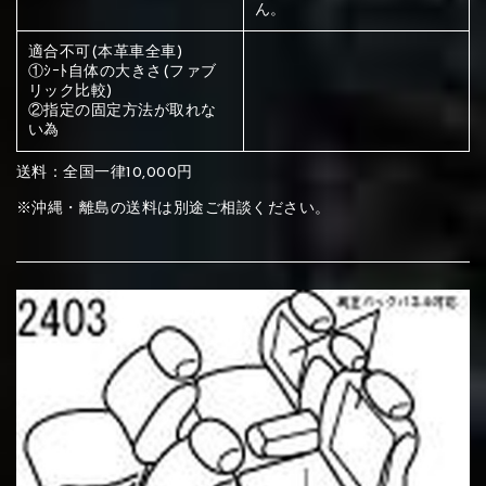
ください
ん。
赤く塗られている部分にカラ
適合不可(本革車全車)
①ｼｰﾄ自体の大きさ(ファブ
メイン生地は下記16種類からご選択ください。
ー選択ください
リック比較)
②指定の固定方法が取れな
い為
赤く塗られている場所を選択
サブ生地は下記16種類からご選択ください。
送料：全国一律10,000円
ください
赤く塗られている場所を選択
※沖縄・離島の送料は別途ご相談ください。
赤く塗られている場所を選択
①Beige
②Gray
③Red
ください
刺繍は下記21種類からご選択ください。
ください
①Beige
②Gray
③Red
刺繍は下記21種類からご選択ください。
刺繍は下記21種類からご選択ください。
④Brown
⑤Dark Brown
⑥Yellow
①Beige
②Gray
③Red
④Brown
⑤Dark Brown
⑥Yellow
①Black
②Gray
③Light gray
①Black
②Gray
③Light gray