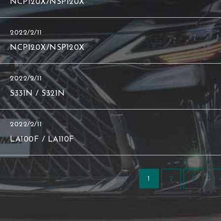
NCP120X/NSP120X
2022/2/11
NCP120X/NSP120X
2022/2/11
S331N / S321N
2022/2/11
LA100F / LA110F
…
1
2
3